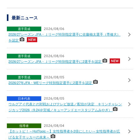
最新ニュース
選手育成
2026/08/06
2026/27シーズン JFA・Ｊリーグ特別指定選手に佐藤柚太選手（専修大）
を認定
選手育成
2026/08/06
2026/27シーズン JFA・Ｊリーグ特別指定選手に2選手を認定
選手育成
2026/08/05
2026/27年JFA・WEリーグ特別指定選手に2選手を認定
日本代表
2026/08/05
ウルグアイ代表との対戦およびテレビ放送／配信が決定 キリンチャレン
ジカップ2026（9.24＠宮城／キューアンドエースタジアムみやぎ）
指導者
2026/08/04
【ホットピ！～HotTopic～】女性指導者を2倍にしたい～女性指導者が広
げる女子サッカーの未来～