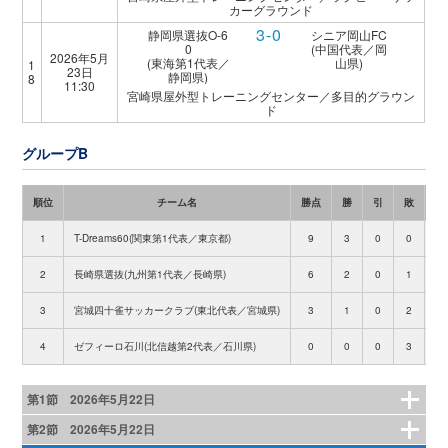
カーグラウンド
3-0
静岡県選抜O-6
シニア岡山FC
0
(中国代表／岡
2026年5月
(東海第1代表／
山県)
1
23日
静岡県)
8
11:30
宮崎県屋外型トレーニングセンター／多目的グラウン
ド
グループB
順位
チーム名
勝点
勝
引
敗
得
1
T-Dreams60(関東第1代表／東京都)
9
3
0
0
1
2
長崎県選抜(九州第1代表／長崎県)
6
2
0
1
3
宮城四十雀サッカークラブ(東北代表／宮城県)
3
1
0
2
4
ゼフィーロ石川(北信越第2代表／石川県)
0
0
0
3
第1節 2026年5月22日
第2節 2026年5月22日