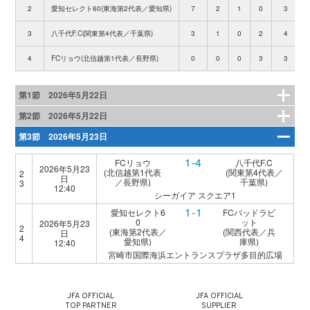
2
愛知セレクト60(東海第2代表／愛知県)
7
2
1
0
3
3
八千代F.C(関東第4代表／千葉県)
3
1
0
2
4
4
FCリョウ(北信越第1代表／長野県)
0
0
0
3
3
第1節 2026年5月22日
第2節 2026年5月22日
第3節 2026年5月23日
1-4
FCリョウ
八千代F.C
2026年5月23
(北信越第1代表
(関東第4代表／
2
日
／長野県)
千葉県)
3
12:40
シーガイア スクエア1
1-1
愛知セレクト6
FCバッドラビ
0
ット
2026年5月23
2
(東海第2代表／
(関西代表／兵
日
4
愛知県)
庫県)
12:40
宮崎市国際海浜エントランスプラザ多目的広場
JFA OFFICIAL
JFA OFFICIAL
TOP PARTNER
SUPPLIER