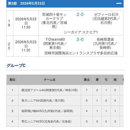
第3節 2026年5月23日
2-0
宮城四十雀サッ
ゼフィーロ石川
カークラブ
(北信越第2代表／
2026年5月23
1
(東北代表／宮城
石川県)
日
9
県)
11:30
シーガイア スクエア1
3-0
T-Dreams60
長崎県選抜
2026年5月23
(関東第1代表／
(九州第1代表／
2
日
東京都)
長崎県)
0
11:30
宮崎市国際海浜エントランスプラザ多目的広場
グループC
順位
チーム名
勝点
勝
引
敗
得点
1
横須賀アズール60(関東第3代表／神奈川県)
7
2
1
0
3
2
香川シニア60(四国代表／香川県)
5
1
2
0
2
3
福岡飛び梅60SC(九州第2代表／福岡県)
4
1
1
1
1
4
帯広シニア60SC(北海道代表／北海道)
0
0
0
3
0