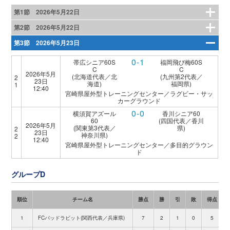
第1節 2026年5月22日
第2節 2026年5月22日
第3節 2026年5月23日
0-1
帯広シニア60S
福岡飛び梅60S
C
C
2026年5月
(北海道代表／北
(九州第2代表／
2
23日
海道)
福岡県)
1
12:40
宮崎県屋外型トレーニングセンター／ラグビー・サッ
カーグラウンド
0-0
横須賀アズール
香川シニア60
60
(四国代表／香川
2026年5月
(関東第3代表／
県)
2
23日
神奈川県)
2
12:40
宮崎県屋外型トレーニングセンター／多目的グラウン
ド
グループD
順位
チーム名
勝点
勝
引
敗
得点
1
FCバッドラビット(関西代表／兵庫県)
7
2
1
0
5