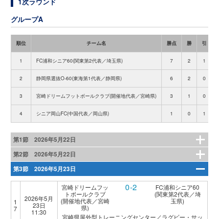
1次ラウンド
グループA
順位
チーム名
勝点
勝
引
1
FC浦和シニア60(関東第2代表／埼玉県)
7
2
1
2
静岡県選抜O-60(東海第1代表／静岡県)
6
2
0
3
宮崎ドリームフットボールクラブ(開催地代表／宮崎県)
3
1
0
4
シニア岡山FC(中国代表／岡山県)
1
0
1
第1節 2026年5月22日
第2節 2026年5月22日
第3節 2026年5月23日
0-2
宮崎ドリームフッ
FC浦和シニア60
トボールクラブ
(関東第2代表／埼
2026年5月
(開催地代表／宮崎
玉県)
1
23日
県)
7
11:30
宮崎県屋外型トレーニングセンター／ラグビー・サッ