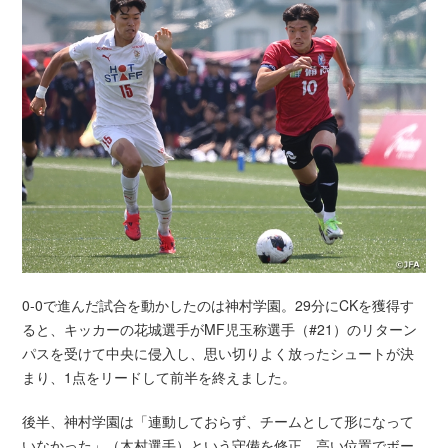
0-0で進んだ試合を動かしたのは神村学園。29分にCKを獲得す
ると、キッカーの花城選手がMF児玉称選手（#21）のリターン
パスを受けて中央に侵入し、思い切りよく放ったシュートが決
まり、1点をリードして前半を終えました。
後半、神村学園は「連動しておらず、チームとして形になって
いなかった」（木村選手）という守備を修正。高い位置でボー