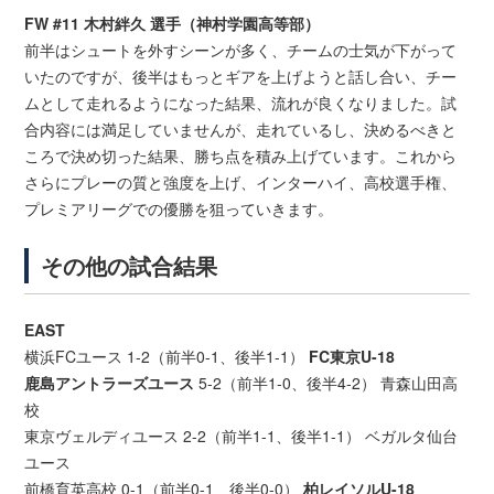
FW #11 木村絆久 選手（神村学園高等部）
前半はシュートを外すシーンが多く、チームの士気が下がって
いたのですが、後半はもっとギアを上げようと話し合い、チー
ムとして走れるようになった結果、流れが良くなりました。試
合内容には満足していませんが、走れているし、決めるべきと
ころで決め切った結果、勝ち点を積み上げています。これから
さらにプレーの質と強度を上げ、インターハイ、高校選手権、
プレミアリーグでの優勝を狙っていきます。
その他の試合結果
EAST
横浜FCユース 1-2（前半0-1、後半1-1）
FC東京U-18
鹿島アントラーズユース
5-2（前半1-0、後半4-2） 青森山田高
校
東京ヴェルディユース 2-2（前半1-1、後半1-1） ベガルタ仙台
ユース
前橋育英高校 0-1（前半0-1、後半0-0）
柏レイソルU-18