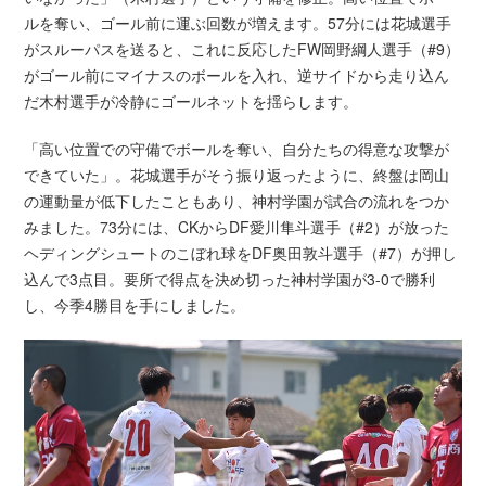
ルを奪い、ゴール前に運ぶ回数が増えます。57分には花城選手
がスルーパスを送ると、これに反応したFW岡野綱人選手（#9）
がゴール前にマイナスのボールを入れ、逆サイドから走り込ん
だ木村選手が冷静にゴールネットを揺らします。
「高い位置での守備でボールを奪い、自分たちの得意な攻撃が
できていた」。花城選手がそう振り返ったように、終盤は岡山
の運動量が低下したこともあり、神村学園が試合の流れをつか
みました。73分には、CKからDF愛川隼斗選手（#2）が放った
ヘディングシュートのこぼれ球をDF奥田敦斗選手（#7）が押し
込んで3点目。要所で得点を決め切った神村学園が3-0で勝利
し、今季4勝目を手にしました。