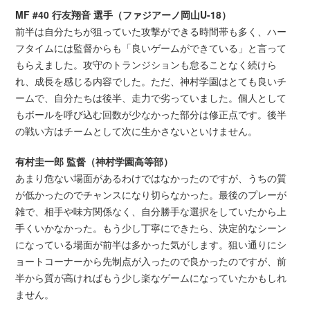
MF #40 行友翔音 選手（ファジアーノ岡山U-18）
前半は自分たちが狙っていた攻撃ができる時間帯も多く、ハー
フタイムには監督からも「良いゲームができている」と言って
もらえました。攻守のトランジションも怠ることなく続けら
れ、成長を感じる内容でした。ただ、神村学園はとても良いチ
ームで、自分たちは後半、走力で劣っていました。個人として
もボールを呼び込む回数が少なかった部分は修正点です。後半
の戦い方はチームとして次に生かさないといけません。
有村圭一郎 監督（神村学園高等部）
あまり危ない場面があるわけではなかったのですが、うちの質
が低かったのでチャンスになり切らなかった。最後のプレーが
雑で、相手や味方関係なく、自分勝手な選択をしていたから上
手くいかなかった。もう少し丁寧にできたら、決定的なシーン
になっている場面が前半は多かった気がします。狙い通りにシ
ョートコーナーから先制点が入ったので良かったのですが、前
半から質が高ければもう少し楽なゲームになっていたかもしれ
ません。