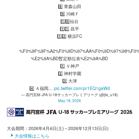
8️⃣ 青森山田
9️⃣ 川崎Ｆ
1️⃣0️⃣仙台
1️⃣1️⃣ 昌平
1️⃣2️⃣ 横浜FC
%F0%9F%9F%A2%F0%9D%97%AA%F0%9D%97%98%F0
%E2%9A%BD暫定順位表%E2%9A%BD
1️⃣ Ｖ神戸
2️⃣ 神村学園
3️⃣ 大津
4️⃣ Ａ福岡…
pic.twitter.com/pr1EQ1gaWd
— 高円宮杯 JFA U-18サッカープレミアリーグ (@jfa_u18)
May 18, 2026
大会期間：2026年4月4日(土)～2026年12月13日(日)
大会情報はこちら