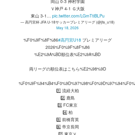
岡山 0-3 神村学園
Ｖ神戸 4-1 Ｇ大阪
東山 3-1…
pic.twitter.com/LGmTtiBLPu
— 高円宮杯 JFA U-18サッカープレミアリーグ (@jfa_u18)
May 18, 2026
%F0%9F%8F%86
#高円宮U18
プレミアリーグ
2026%F0%9F%8F%86
%E2%9A%BD順位表%E2%9A%BD
両リーグの順位表はこちら%E2%98%9D
%F0%9F%94%B4%F0%9D%97%98%F0%9D%97%94%F0%
1️⃣ 流経大柏
2️⃣ 鹿島
3️⃣ FC東京
4️⃣ 柏
5️⃣ 前橋育英
6️⃣ 帝京長岡
7️⃣ 東京Ｖ