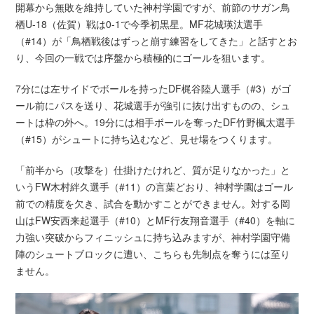
開幕から無敗を維持していた神村学園ですが、前節のサガン鳥
栖U-18（佐賀）戦は0-1で今季初黒星。MF花城瑛汰選手
（#14）が「鳥栖戦後はずっと崩す練習をしてきた」と話すとお
り、今回の一戦では序盤から積極的にゴールを狙います。
7分には左サイドでボールを持ったDF梶谷陸人選手（#3）がゴ
ール前にパスを送り、花城選手が強引に抜け出すものの、シュ
ートは枠の外へ。19分には相手ボールを奪ったDF竹野楓太選手
（#15）がシュートに持ち込むなど、見せ場をつくります。
「前半から（攻撃を）仕掛けたけれど、質が足りなかった」と
いうFW木村絆久選手（#11）の言葉どおり、神村学園はゴール
前での精度を欠き、試合を動かすことができません。対する岡
山はFW安西来起選手（#10）とMF行友翔音選手（#40）を軸に
力強い突破からフィニッシュに持ち込みますが、神村学園守備
陣のシュートブロックに遭い、こちらも先制点を奪うには至り
ません。