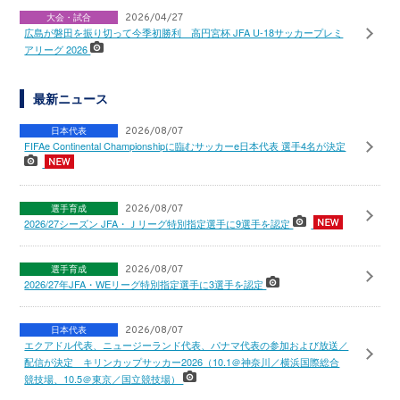
大会・試合
2026/04/27
広島が磐田を振り切って今季初勝利 高円宮杯 JFA U-18サッカープレミ
アリーグ 2026
最新ニュース
日本代表
2026/08/07
FIFAe Continental Championshipに臨むサッカーe日本代表 選手4名が決定
選手育成
2026/08/07
2026/27シーズン JFA・Ｊリーグ特別指定選手に9選手を認定
選手育成
2026/08/07
2026/27年JFA・WEリーグ特別指定選手に3選手を認定
日本代表
2026/08/07
エクアドル代表、ニュージーランド代表、パナマ代表の参加および放送／
配信が決定 キリンカップサッカー2026（10.1＠神奈川／横浜国際総合
競技場、10.5＠東京／国立競技場）