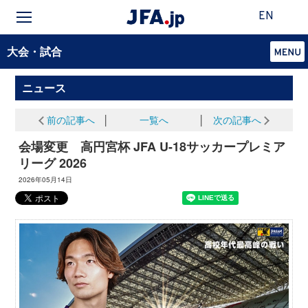
EN
大会・試合
ニュース
前の記事へ
│
一覧へ
│
次の記事へ
会場変更 高円宮杯 JFA U-18サッカープレミア
リーグ 2026
2026年05月14日