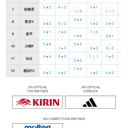
0 ● 2
4 ○ 3
-
0 ● 1
-
-
7
前橋育
-
-
1 ○ 0
-
1 △ 1
0 ●
-
-
2 ● 4
-
-
5 ○
8
東京V
0 ● 2
3 ○ 2
-
1 ● 2
2 ● 3
-
0 ● 1
1 ● 3
-
1 ○ 0
-
-
9
昌平
-
-
1 ● 6
-
0 ● 1
1 ●
2 ● 6
-
2 ● 5
-
-
2 ●
10
川崎F
-
1 ● 3
-
0 ● 3
3 ○ 2
-
0 ● 4
0 ● 5
-
1 △ 1
1 ● 2
-
11
仙台
-
-
0 ● 3
-
-
1 ● 
-
-
1 ● 2
-
-
0 ●
12
横浜FC
0 ● 2
0 ● 2
-
1 ● 2
0 ● 3
-
JFA OFFICIAL
JFA OFFICIAL
TOP PARTNER
SUPPLIER
JFA COMPETITION PARTNER