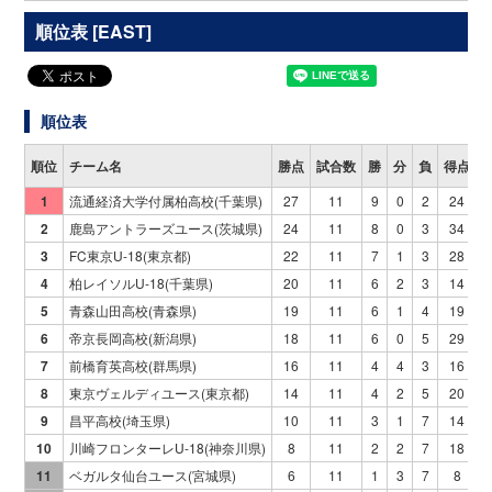
順位表 [EAST]
順位表
順位
チーム名
勝点
試合数
勝
分
負
得点
1
流通経済大学付属柏高校(千葉県)
27
11
9
0
2
24
2
鹿島アントラーズユース(茨城県)
24
11
8
0
3
34
3
FC東京U-18(東京都)
22
11
7
1
3
28
4
柏レイソルU-18(千葉県)
20
11
6
2
3
14
5
青森山田高校(青森県)
19
11
6
1
4
19
6
帝京長岡高校(新潟県)
18
11
6
0
5
29
7
前橋育英高校(群馬県)
16
11
4
4
3
16
8
東京ヴェルディユース(東京都)
14
11
4
2
5
20
9
昌平高校(埼玉県)
10
11
3
1
7
14
10
川崎フロンターレU-18(神奈川県)
8
11
2
2
7
18
11
ベガルタ仙台ユース(宮城県)
6
11
1
3
7
8