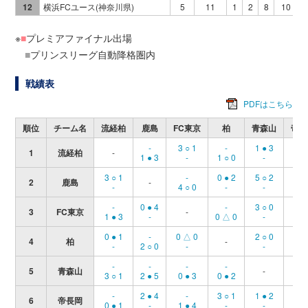
12
横浜FCユース(神奈川県)
5
11
1
2
8
10
※
■
プレミアファイナル出場
■
プリンスリーグ自動降格圏内
戦績表
PDFはこちら
順位
チーム名
流経柏
鹿島
FC東京
柏
青森山
帝長
-
3 ○ 1
-
1 ● 3
1 ○
1
流経柏
-
1 ● 3
-
1 ○ 0
-
-
3 ○ 1
-
0 ● 2
5 ○ 2
-
2
鹿島
-
-
4 ○ 0
-
-
4 ○
-
0 ● 4
-
3 ○ 0
4 ○
3
FC東京
-
1 ● 3
-
0 △ 0
-
-
0 ● 1
-
0 △ 0
2 ○ 0
-
4
柏
-
-
2 ○ 0
-
-
1 ●
-
-
-
-
-
5
青森山
-
3 ○ 1
2 ● 5
0 ● 3
0 ● 2
2 ○
-
2 ● 4
-
3 ○ 1
1 ● 2
6
帝長岡
-
0 ● 1
-
1 ● 4
-
-