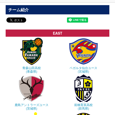
チーム紹介
EAST
青森山田高校
ベガルタ仙台ユース
(青森県)
(宮城県)
鹿島アントラーズユース
前橋育英高校
(茨城県)
(群馬県)