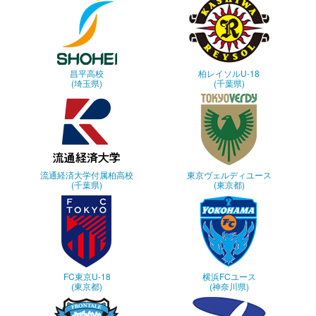
昌平高校
柏レイソルU-18
(埼玉県)
(千葉県)
流通経済大学付属柏高校
東京ヴェルディユース
(千葉県)
(東京都)
FC東京U-18
横浜FCユース
(東京都)
(神奈川県)