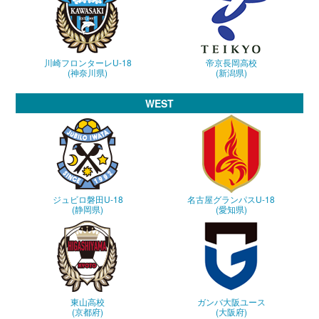
川崎フロンターレU-18
帝京長岡高校
(神奈川県)
(新潟県)
WEST
ジュビロ磐田U-18
名古屋グランパスU-18
(静岡県)
(愛知県)
東山高校
ガンバ大阪ユース
(京都府)
(大阪府)