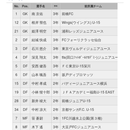
No.
Pos.
選手名
前所属チーム
学年
1
GK
南 京佑
3年
前橋FC
1
12
GK
根岸 彗也
3年
Wings(ウイングス) U-15
1
21
GK
姫澤 明空
3年
浦和レッズジュニアユース
0
2
DF
結城 快成
3年
FCフォーリクラッセ仙台
8
3
DF
石川 悠介
3年
東京ヴェルディジュニアユース
6
4
DF
深見 翔太
3年
tfa(田口ﾌｯﾄﾎﾞｰﾙｱｶﾃﾞﾐｰ)ジュニアユース
1
5
DF
安西 健吾
3年
ＦＣ東京U-15深川
7
6
DF
山本 颯吾
3年
坂戸ディプロマッツ
9
15
DF
中村 孝成
2年
バディージュニアユース横浜
1
19
DF
小林 惺十郎
3年
ＪＦＡアカデミー福島U-15 EAST
0
28
DF
新井 竣大
2年
前橋ジュニアU-15
0
34
DF
中村 凉大
2年
京都サンガF.C. U-15
0
7
MF
笹 蒼尉
3年
1FC川越水上公園(第３種)
1
8
MF
木下 遙
3年
大豆戸FCジュニアユース
1