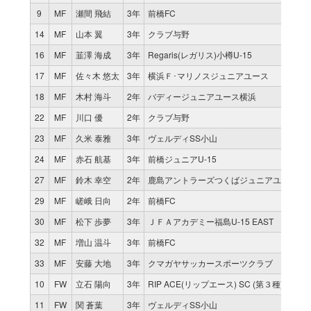
9
MF
瀬間 飛結
3年
前橋FC
1
14
MF
山本 翼
3年
クラブ与野
9
16
MF
韮澤 海成
3年
Regaris(レガリス)小樽U-15
4
17
MF
佐々木 悠太
3年
横浜Ｆ･マリノスジュニアユース
3
18
MF
木村 海斗
2年
バディージュニアユース横浜
0
22
MF
川口 優
2年
クラブ与野
8
23
MF
久米 泰雅
3年
ヴェルディSS小山
0
24
MF
赤石 航基
3年
前橋ジュニアU-15
0
27
MF
鈴木 幸空
2年
鹿島アントラーズつくばジュニアユース
8
29
MF
嵯峨 日向
2年
前橋FC
0
30
MF
松下 歩夢
3年
ＪＦＡアカデミー福島U-15 EAST
3
32
MF
増山 温斗
3年
前橋FC
0
33
MF
安藤 大地
3年
クマガヤサッカースポーツクラブ
1
10
FW
立石 陽向
3年
RIP ACE(リップエース) SC (第３種)
1
11
FW
関 蒼葉
3年
ヴェルディSS小山
1