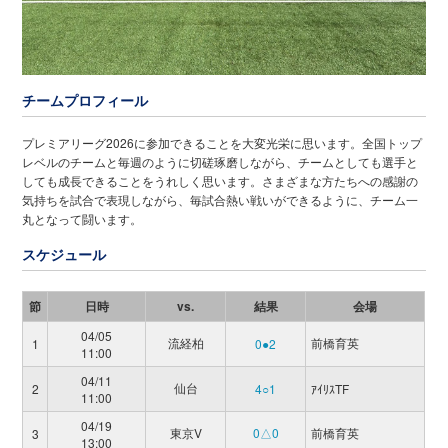
チームプロフィール
プレミアリーグ2026に参加できることを大変光栄に思います。全国トップ
レベルのチームと毎週のように切磋琢磨しながら、チームとしても選手と
しても成長できることをうれしく思います。さまざまな方たちへの感謝の
気持ちを試合で表現しながら、毎試合熱い戦いができるように、チーム一
丸となって闘います。
スケジュール
節
日時
vs.
結果
会場
04/05
流経柏
前橋育英
1
0●2
11:00
04/11
仙台
2
4○1
ｱｲﾘｽTF
11:00
04/19
東京V
0△0
前橋育英
3
13:00