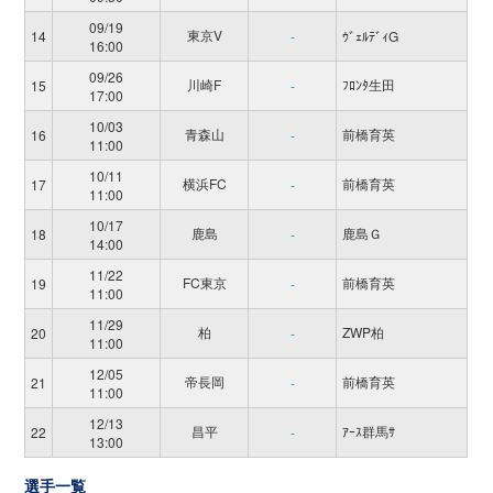
09/19
東京V
14
-
ｳﾞｪﾙﾃﾞｨG
16:00
09/26
川崎F
ﾌﾛﾝﾀ生田
15
-
17:00
10/03
青森山
前橋育英
16
-
11:00
10/11
横浜FC
前橋育英
17
-
11:00
10/17
鹿島
鹿島Ｇ
18
-
14:00
11/22
FC東京
前橋育英
19
-
11:00
11/29
柏
ZWP柏
20
-
11:00
12/05
帝長岡
前橋育英
21
-
11:00
12/13
昌平
ｱｰｽ群馬ｻ
22
-
13:00
選手一覧