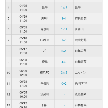
04/25
昌平
1△1
昌平
4
14:00
04/29
川崎F
前橋育英
5
3○1
11:00
05/05
青森山
1△1
青森山田
6
11:00
05/10
FC東京
武蔵野苑
7
1○0
11:00
05/17
柏
前橋育英
8
0●1
11:00
05/23
鹿島
前橋育英
9
4○3
11:00
06/20
横浜FC
2△2
ニッパツ
10
12:00
06/28
帝長岡
長岡NT B
11
0●2
17:00
09/05
流経柏
流経柏Ｇ
12
-
16:00
09/12
仙台
前橋育英
13
-
09:30