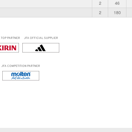
2
46
2
180
L
TOP PARTNER
JFA OFFICIAL
SUPPLIER
JFA COMPETITION PARTNER