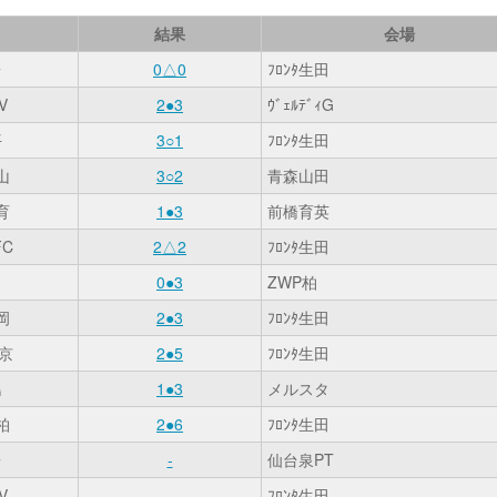
結果
会場
台
0△0
ﾌﾛﾝﾀ生田
V
2●3
ｳﾞｪﾙﾃﾞｨG
平
3○1
ﾌﾛﾝﾀ生田
山
3○2
青森山田
育
1●3
前橋育英
C
2△2
ﾌﾛﾝﾀ生田
0●3
ZWP柏
岡
2●3
ﾌﾛﾝﾀ生田
京
2●5
ﾌﾛﾝﾀ生田
島
1●3
メルスタ
柏
2●6
ﾌﾛﾝﾀ生田
台
-
仙台泉PT
V
-
ﾌﾛﾝﾀ生田