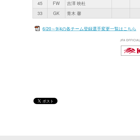
45
FW
吉澤 映杜
33
GK
青木 馨
6/20～9/4の各チーム登録選手変更一覧はこちら
JFA OFFICIA