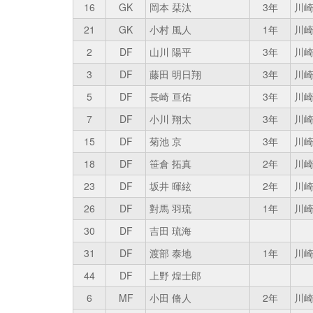
16
GK
岡本 栞汰
3年
川崎
21
GK
小村 風人
1年
川崎
2
DF
山川 陽平
3年
川崎
3
DF
藤田 明日翔
3年
川崎
5
DF
長崎 亘佑
3年
川崎
7
DF
小川 翔太
3年
川崎
15
DF
菊池 京
3年
川崎
18
DF
笹倉 拓真
2年
川崎
23
DF
坂井 暉絃
2年
川崎
26
DF
對馬 羽琉
1年
川崎
30
DF
吉田 琉海
31
DF
渡部 泰地
1年
川崎
44
DF
上野 煌士郎
6
MF
小田 脩人
2年
川崎