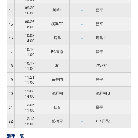
09/20
川崎F
昌平
14
-
16:00
09/26
横浜FC
昌平
15
-
16:00
10/03
鹿島
鹿島Ｇ
16
-
14:00
10/10
FC東京
昌平
17
-
11:00
10/17
柏
ZWP柏
18
-
11:00
11/21
帝長岡
昌平
19
-
11:00
11/28
流経柏
流経柏Ｇ
20
-
14:00
12/05
仙台
昌平
21
-
11:00
12/13
前橋育
ｱｰｽ群馬ｻ
22
-
13:00
選手一覧