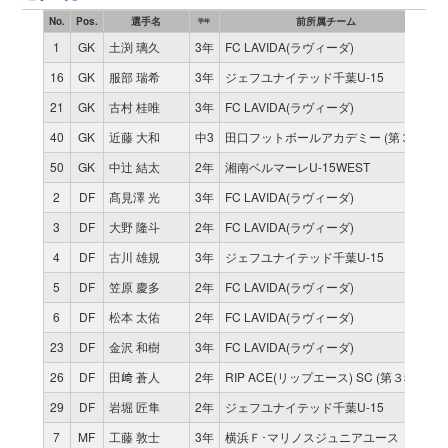
No.
Pos.
選手名
前所属チーム
学年
1
GK
土渕 璃久
3年
FC LAVIDA(ラヴィーダ)
9
16
GK
服部 瑞希
3年
ジェフユナイテッド千葉U-15
2
21
GK
古村 桂唯
3年
FC LAVIDA(ラヴィーダ)
0
40
GK
近藤 大和
中3
田口フットボールアカデミー (第３種)
0
50
GK
中辻 結太
2年
湘南ベルマーレU-15WEST
0
2
DF
髙見澤 光
3年
FC LAVIDA(ラヴィーダ)
1
3
DF
大野 隆斗
2年
FC LAVIDA(ラヴィーダ)
9
4
DF
古川 雄規
3年
ジェフユナイテッド千葉U-15
1
5
DF
笠原 慶多
2年
FC LAVIDA(ラヴィーダ)
1
6
DF
松本 太佑
2年
FC LAVIDA(ラヴィーダ)
1
23
DF
金沢 和樹
3年
FC LAVIDA(ラヴィーダ)
0
26
DF
田﨑 蒼人
2年
RIP ACE(リップエース) SC (第３種)
3
29
DF
岩堀 匠隼
2年
ジェフユナイテッド千葉U-15
0
7
MF
工藤 敦士
3年
横浜Ｆ･マリノスジュニアユース
4