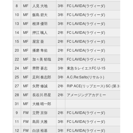
8
MF
人見 大地
3年
FC LAVIDA(ラヴィーダ)
6
10
MF
飯島 碧大
3年
FC LAVIDA(ラヴィーダ)
1
13
MF
根津 優羽
3年
FC LAVIDA(ラヴィーダ)
1
14
MF
押江 颯人
2年
FC LAVIDA(ラヴィーダ)
1
15
MF
屋宜 葵
2年
FC LAVIDA(ラヴィーダ)
1
20
MF
播磨 隼佑
2年
FC LAVIDA(ラヴィーダ)
3
22
MF
加々美 郁哉
2年
FC LAVIDA(ラヴィーダ)
7
24
MF
齊野 蒼志
3年
東急ＳレイエスFC U-15
0
25
MF
足利 奏志郎
3年
A.C.Re:Salto(リサルト)
0
27
MF
矢野 修誠
2年
RIP ACE(リップエース) SC (第３種)
0
28
MF
長谷川 昂星
2年
アメージングアカデミー
8
31
MF
大橋 晴一郎
0
9
FW
立野 京弥
2年
FC LAVIDA(ラヴィーダ)
1
11
FW
島田 大雅
3年
FC LAVIDA(ラヴィーダ)
1
12
FW
白須 裕基
3年
FC LAVIDA(ラヴィーダ)
6