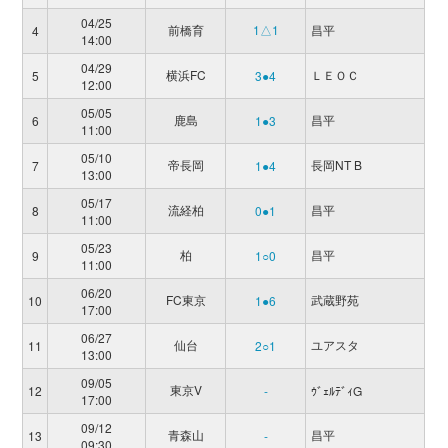
04/25
前橋育
1△1
昌平
4
14:00
04/29
横浜FC
ＬＥＯＣ
5
3●4
12:00
05/05
鹿島
昌平
6
1●3
11:00
05/10
帝長岡
長岡NT B
7
1●4
13:00
05/17
流経柏
昌平
8
0●1
11:00
05/23
柏
昌平
9
1○0
11:00
06/20
FC東京
武蔵野苑
10
1●6
17:00
06/27
仙台
ユアスタ
11
2○1
13:00
09/05
東京V
12
-
ｳﾞｪﾙﾃﾞｨG
17:00
09/12
青森山
昌平
13
-
09:30