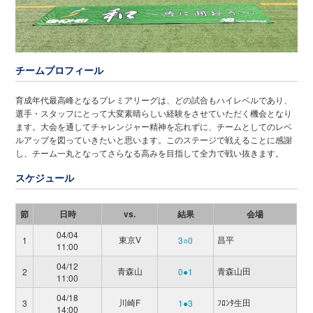
チームプロフィール
育成年代最高峰となるプレミアリーグは、どの試合もハイレベルであり、
選手・スタッフにとって大変素晴らしい経験をさせていただく機会となり
ます。大会を通してチャレンジャー精神を忘れずに、チームとしてのレベ
ルアップを図っていきたいと思います。このステージで戦えることに感謝
し、チーム一丸となってさらなる高みを目指して全力で戦い抜きます。
スケジュール
節
日時
vs.
結果
会場
04/04
東京V
昌平
1
3○0
11:00
04/12
青森山
青森山田
2
0●1
11:00
04/18
川崎F
ﾌﾛﾝﾀ生田
3
1●3
14:00