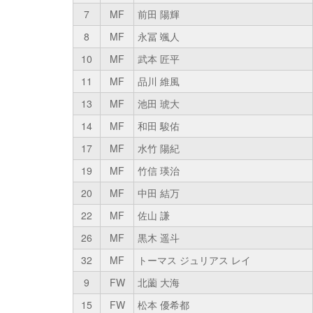
7
MF
前田 陽輝
8
MF
永冨 颯人
10
MF
武本 匠平
11
MF
品川 維風
13
MF
池田 琥大
14
MF
和田 駿佑
17
MF
水竹 陽紀
19
MF
竹信 瑛治
20
MF
中田 結万
22
MF
佐山 謙
26
MF
黒木 遥斗
32
MF
トーマス ジュリアス レイ
9
FW
北薗 大海
15
FW
松本 優希都