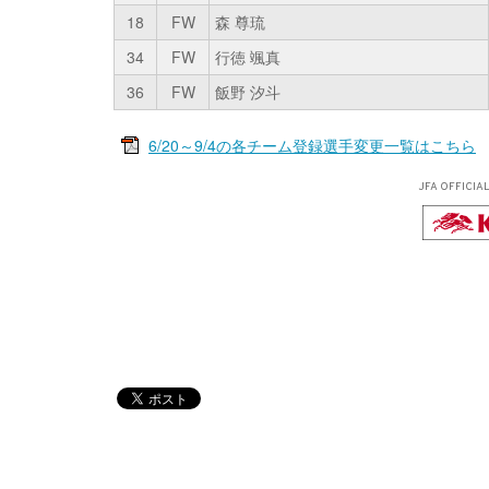
18
FW
森 尊琉
34
FW
行徳 颯真
36
FW
飯野 汐斗
6/20～9/4の各チーム登録選手変更一覧はこちら
JFA OFFICIA