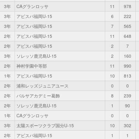
3年
CAグランロッサ
11
978
3年
アビスパ福岡U-15
6
222
3年
アビスパ福岡U-15
7
565
2年
アビスパ福岡U-15
11
648
2年
アビスパ福岡U-15
2
7
3年
ソレッソ鹿児島U-15
2
160
2年
神村学園中等部
11
990
1年
アビスパ福岡U-15
10
813
2年
浦和レッズジュニアユース
0
0
2年
バルサアカデミー葛飾
8
239
2年
ソレッソ鹿児島U-15
1
90
1年
CAグランロッサ
0
0
3年
太陽スポーツクラブ国分U-15
10
302
2年
アビスパ福岡U-15
1
1