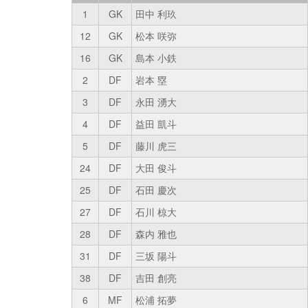
1
GK
田中 利玖
12
GK
松本 咲弥
16
GK
島本 小鉄
2
DF
岩本 塁
3
DF
永田 湧大
4
DF
益田 凱斗
5
DF
藤川 虎三
24
DF
大田 俊斗
25
DF
石田 慶次
27
DF
石川 椋大
28
DF
森内 雅也
31
DF
三坂 陽斗
38
DF
吉田 創亮
6
MF
松浦 拓夢