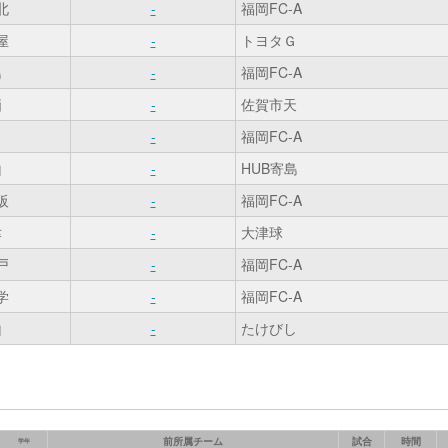
北
-
福岡FC-A
屋
-
トヨタＧ
島
-
福岡FC-A
栖
-
佐賀市天
田
-
福岡FC-A
山
-
HUB寄島
阪
-
福岡FC-A
津
-
大津球
戸
-
福岡FC-A
学
-
福岡FC-A
山
-
たけびし
前所属チーム
試合
時間
学年