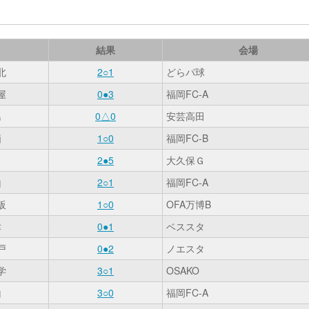
結果
会場
北
2○1
どらパ球
屋
0●3
福岡FC-A
島
0△0
安芸高田
栖
1○0
福岡FC-B
田
2●5
大久保Ｇ
山
2○1
福岡FC-A
阪
1○0
OFA万博B
津
0●1
ベススタ
戸
0●2
ノエスタ
学
3○1
OSAKO
山
3○0
福岡FC-A