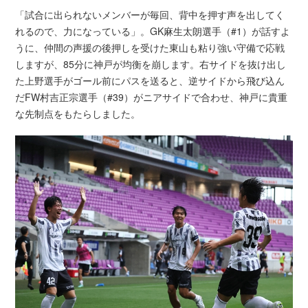
「試合に出られないメンバーが毎回、背中を押す声を出してく
れるので、力になっている」。GK麻生太朗選手（#1）が話すよ
うに、仲間の声援の後押しを受けた東山も粘り強い守備で応戦
しますが、85分に神戸が均衡を崩します。右サイドを抜け出し
た上野選手がゴール前にパスを送ると、逆サイドから飛び込ん
だFW村吉正宗選手（#39）がニアサイドで合わせ、神戸に貴重
な先制点をもたらしました。