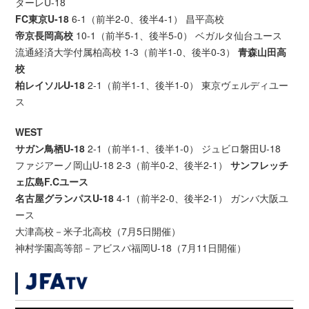
ターレU-18
FC東京U-18
6-1（前半2-0、後半4-1） 昌平高校
帝京長岡高校
10-1（前半5-1、後半5-0） ベガルタ仙台ユース
流通経済大学付属柏高校 1-3（前半1-0、後半0-3）
青森山田高
校
柏レイソルU-18
2-1（前半1-1、後半1-0） 東京ヴェルディユー
ス
WEST
サガン鳥栖U-18
2-1（前半1-1、後半1-0） ジュビロ磐田U-18
ファジアーノ岡山U-18 2-3（前半0-2、後半2-1）
サンフレッチ
ェ広島F.Cユース
名古屋グランパスU-18
4-1（前半2-0、後半2-1） ガンバ大阪ユ
ース
大津高校－米子北高校（7月5日開催）
神村学園高等部－アビスパ福岡U-18（7月11日開催）