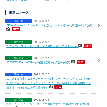
最新ニュース
日本代表
2026/08/07
FIFAe Continental Championshipに臨むサッカーe日本代表 選手4名が決定
選手育成
2026/08/07
2026/27シーズン JFA・Ｊリーグ特別指定選手に9選手を認定
選手育成
2026/08/07
2026/27年JFA・WEリーグ特別指定選手に3選手を認定
日本代表
2026/08/07
エクアドル代表、ニュージーランド代表、パナマ代表の参加および放送／
配信が決定 キリンカップサッカー2026（10.1＠神奈川／横浜国際総合
競技場、10.5＠東京／国立競技場）
選手育成
2026/08/06
2026/27シーズン JFA・Ｊリーグ特別指定選手に佐藤柚太選手（専修大）