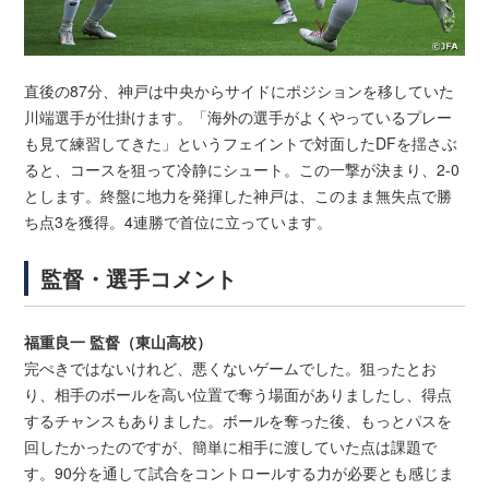
直後の87分、神戸は中央からサイドにポジションを移していた
川端選手が仕掛けます。「海外の選手がよくやっているプレー
も見て練習してきた」というフェイントで対面したDFを揺さぶ
ると、コースを狙って冷静にシュート。この一撃が決まり、2-0
とします。終盤に地力を発揮した神戸は、このまま無失点で勝
ち点3を獲得。4連勝で首位に立っています。
監督・選手コメント
福重良一 監督（東山高校）
完ぺきではないけれど、悪くないゲームでした。狙ったとお
り、相手のボールを高い位置で奪う場面がありましたし、得点
するチャンスもありました。ボールを奪った後、もっとパスを
回したかったのですが、簡単に相手に渡していた点は課題で
す。90分を通して試合をコントロールする力が必要とも感じま