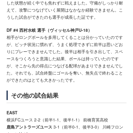
した状態が続く中でも焦れずに戦えました。守備がしっかり耐
えて、攻撃につなげていく展開はなかなか経験できません。こ
うした試合ができたのも選手が成長した証です。
DF #4 西村水岐 選手（ヴィッセル神戸U-18）
相手がロングボールを多用してくることは分かっていたのです
が、ピッチ状況に慣れず、うまく処理できずに前半は思いどお
りにプレーできませんでした。後半は相手を引き出して、スペ
ースをつくろうと意識した結果、ボールは持っていたのです
が、そこから先の得点につなげる配球があまりできませんでし
た。それでも、試合終盤にゴールを奪い、無失点で終わること
ができたのはとても大きかったです。
その他の試合結果
EAST
横浜FCユース 2-2（前半1-1、後半1-1） 前橋育英高校
鹿島アントラーズユース
3-1（前半0-1、後半3-0） 川崎フロン