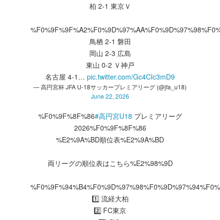
柏 2-1 東京Ｖ
%F0%9F%9F%A2%F0%9D%97%AA%F0%9D%97%98%F0
鳥栖 2-1 磐田
岡山 2-3 広島
東山 0-2 Ｖ神戸
名古屋 4-1…
pic.twitter.com/Gc4CIc3mD9
— 高円宮杯 JFA U-18サッカープレミアリーグ (@jfa_u18)
June 22, 2026
%F0%9F%8F%86
#高円宮U18
プレミアリーグ
2026%F0%9F%8F%86
%E2%9A%BD順位表%E2%9A%BD
両リーグの順位表はこちら%E2%98%9D
%F0%9F%94%B4%F0%9D%97%98%F0%9D%97%94%F0%
1️⃣ 流経大柏
2️⃣ FC東京