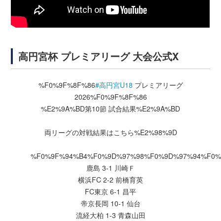
高円宮杯 プレミアリーグ 大会公式X
%F0%9F%8F%86
#高円宮U18
プレミアリーグ
2026%F0%9F%8F%86
%E2%9A%BD第10節 試合結果%E2%9A%BD
両リーグの対戦結果はこちら%E2%98%9D
%F0%9F%94%B4%F0%9D%97%98%F0%9D%97%94%F0%
鹿島 3-1 川崎Ｆ
横浜FC 2-2 前橋育英
FC東京 6-1 昌平
帝京長岡 10-1 仙台
流経大柏 1-3 青森山田