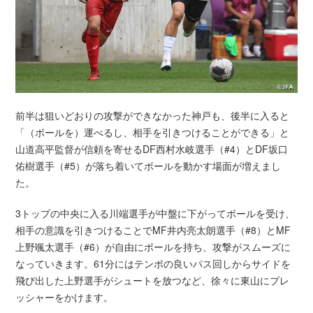
前半は狙いどおりの攻撃ができなかった神戸も、後半に入ると
「（ボールを）運べるし、相手を引きつけることができる」と
山道高平監督が信頼を寄せるDF西村水岐選手（#4）とDF坂口
佑樹選手（#5）が落ち着いてボールを動かす場面が増えまし
た。
3トップの中央に入る川端選手が中盤に下がってボールを受け、
相手の意識を引きつけることでMF井内亮太朗選手（#8）とMF
上野颯太選手（#6）が自由にボールを持ち、攻撃がスムーズに
なっていきます。61分にはテンポの良いパス回しからサイドを
飛び出した上野選手がシュートを放つなど、徐々に東山にプレ
ッシャーをかけます。