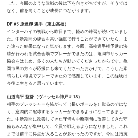
した。今回のような敗戦の後は下を向きがちですが、そうでは
なく、前を向くことが成長につながります。
DF #5 原達輝 選手（東山高校）
インターハイの初戦から昨日まで、軽めの練習が続いていまし
た。中断期間の練習を高い強度で行うことができていたら、ま
た違った結果になった気がします。今回、高校選手権予選の決
勝が行われる試合会場でプレーができたのは、亀岡市サッカー
協会をはじめ、多くの人たちが動いてくださったからです。亀
岡市民の方々が応援にも来てくださったおかげで、こうした素
晴らしい環境でプレーできたので感謝しています。この経験は
今後に生きると思っています。
山道高平 監督（ヴィッセル神戸U-18）
相手のプレッシャーを怖がって（長いボールを）蹴るのではな
く、意図的に配球するサッカーができるようになってきまし
た。中断期間に改善してきた守備も中断期間に改善してきた守
備もみんなが集中して、全員で戦えるようになりました。これ
までは前半に得点が入ることが多かったのですが、今回は拮抗