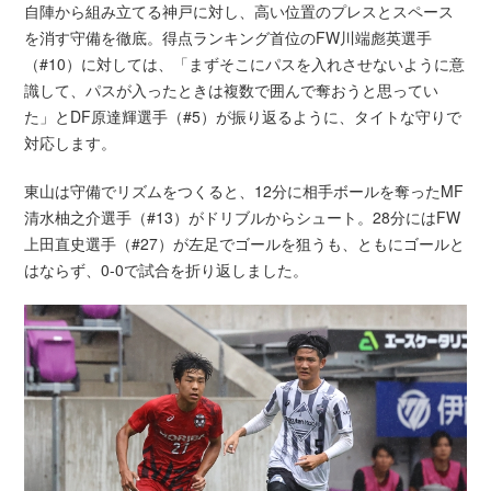
自陣から組み立てる神戸に対し、高い位置のプレスとスペース
を消す守備を徹底。得点ランキング首位のFW川端彪英選手
（#10）に対しては、「まずそこにパスを入れさせないように意
識して、パスが入ったときは複数で囲んで奪おうと思ってい
た」とDF原達輝選手（#5）が振り返るように、タイトな守りで
対応します。
東山は守備でリズムをつくると、12分に相手ボールを奪ったMF
清水柚之介選手（#13）がドリブルからシュート。28分にはFW
上田直史選手（#27）が左足でゴールを狙うも、ともにゴールと
はならず、0-0で試合を折り返しました。