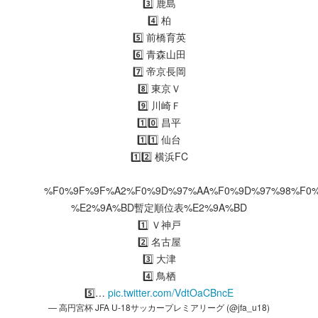
3️⃣ 鹿島
4️⃣ 柏
5️⃣ 前橋育英
6️⃣ 青森山田
7️⃣ 帝京長岡
8️⃣ 東京Ｖ
9️⃣ 川崎Ｆ
1️⃣0️⃣ 昌平
1️⃣1️⃣ 仙台
1️⃣2️⃣ 横浜FC
%F0%9F%9F%A2%F0%9D%97%AA%F0%9D%97%98%F0
%E2%9A%BD暫定順位表%E2%9A%BD
1️⃣ Ｖ神戸
2️⃣ 名古屋
3️⃣ 大津
4️⃣ 鳥栖
5️⃣…
pic.twitter.com/VdtOaCBncE
— 高円宮杯 JFA U-18サッカープレミアリーグ (@jfa_u18)