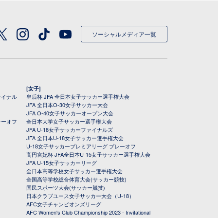
ソーシャルメディア一覧
[女子]
ァイナル
皇后杯 JFA 全日本女子サッカー選手権大会
JFA 全日本O-30女子サッカー大会
JFA O-40女子サッカーオープン大会
レーオフ
全日本大学女子サッカー選手権大会
JFA U-18女子サッカーファイナルズ
JFA 全日本U-18女子サッカー選手権大会
U-18女子サッカープレミアリーグ プレーオフ
高円宮妃杯 JFA全日本U-15女子サッカー選手権大会
JFA U-15女子サッカーリーグ
全日本高等学校女子サッカー選手権大会
全国高等学校総合体育大会(サッカー競技)
国民スポーツ大会(サッカー競技)
日本クラブユース女子サッカー大会（U-18）
AFC女子チャンピオンズリーグ
AFC Women's Club Championship 2023 - Invitational