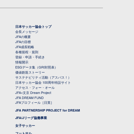
日本サッカー協会トップ
会長メッセージ
JFAの概要
JFAの目標
JFA成長戦略
各種規程・規則
登録・申請・手続き
情報開示
ESGデータ集（GRI対照表）
価値創造ストーリー
サステナビリティ活動（アスパス！）
日本サッカー協会 100周年特設サイト
アクセス・フォー・オール
JFA×文京 Dream Project
JFA DREAM FUND
JFAプロフィール［日英］
JFA PARTNERSHIP PROJECT for DREAM
JFA/Jリーグ協働事業
女子サッカー
フットサル