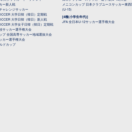
カー新人戦
メニコンカップ 日本クラブユースサッカー東西
チャレンジサッカー
(U-15)
 SOCCER 大学日韓（韓日）定期戦
[4種(小学生年代)]
 SOCCER 大学日韓（韓日）新人戦
JFA 全日本U-12サッカー選手権大会
 SOCCER 大学女子日韓（韓日）定期戦
校サッカー選手権大会
ップ 全国高専サッカー地域選抜大会
ッカー選手権大会
ールドカップ