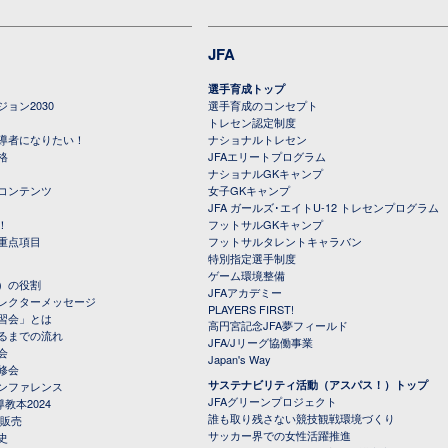
JFA
選手育成トップ
ョン2030
選手育成のコンセプト
トレセン認定制度
導者になりたい！
ナショナルトレセン
格
JFAエリートプログラム
ナショナルGKキャンプ
コンテンツ
女子GKキャンプ
JFA ガールズ･エイトU-12 トレセンプログラム
！
フットサルGKキャンプ
重点項目
フットサルタレントキャラバン
特別指定選手制度
ゲーム環境整備
）の役割
JFAアカデミー
レクターメッセージ
PLAYERS FIRST!
習会」とは
高円宮記念JFA夢フィールド
るまでの流れ
JFA/Jリーグ協働事業
会
Japan's Way
修会
サステナビリティ活動（アスパス！）トップ
ンファレンス
JFAグリーンプロジェクト
教本2024
誰も取り残さない競技観戦環境づくり
 販売
サッカー界での女性活躍推進
史