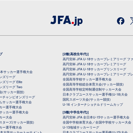
プ
[2種(高校生年代)]
高円宮杯 JFA U-18サッカープレミアリーグ フ
高円宮杯 JFA U-18サッカープレミアリーグ
高円宮杯 JFA U-18サッカープリンスリーグ
全日本サッカー選手権大会
高円宮杯 JFA U-18サッカープレミアリーグ プ
オンズリーグ
全国高等学校サッカー選手権大会
ズリーグ Elite
全国高等学校総合体育大会(サッカー競技)
ンズリーグ Two
全国高等学校定時制通信制サッカー大会
会(サッカー競技)
日本クラブユースサッカー選手権(U-18)大会
ーチャンピオンズリーグ
国民スポーツ大会(サッカー競技)
ムサッカー選手権大会
U-16 インターナショナルドリームカップ
カー選手権大会
サッカー選手権大会
[3種(中学生年代)]
カー大会
高円宮杯 JFA 全日本U-15サッカー選手権大会
スターズ(サッカー競技)
全国中学校体育大会／全国中学校サッカー大会
カー選手権大会
U-13地域サッカーリーグ
日本大学サッカートーナメント
日本クラブユースサッカー選手権(U-15)大会