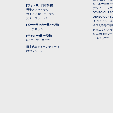
全日本大学サッ
[フットサル日本代表]
デンソーカップ
男子／フットサル
DENSO CUP
男子／U-19フットサル
DENSO CUP
女子／フットサル
DENSO CUP
[ビーチサッカー日本代表]
全国高等専門学
ビーチサッカー
東京エネシスカ
全国専門学校サ
[サッカーe日本代表]
FIFAクラブワ
eスポーツ・サッカー
日本代表アイデンティティ
歴代ジャージ