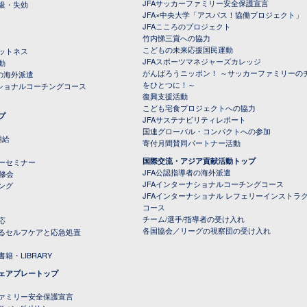
JFAサッカーファミリー安全保護宣言
級・失効
JFA×中央大学「アスパス！協働プロジェクト」
JFAこころのプロジェクト
竹内悌三賞への協力
こどもの未来応援国民運動
ットネス
JFAスポーツマネジャーズカレッジ
動
がんばろうニッポン！ ～サッカーファミリーの
の海外派遣
をひとつに！～
ナショナルコーチングコース
復興支援活動
こども宅食プロジェクトへの協力
プ
JFAサステナビリティレポート
（PDFファイル）
国連グローバル・コンパクトへの参加
補給
寄付月間賛同パートナー活動
国際交流・アジア貢献活動トップ
ーセミナー
JFA公認指導者の海外派遣
研修会
JFAインターナショナルコーチングコース
ング
JFAインターナショナル レフェリーインストラ
コース
チーム/選手/指導者の受け入れ
応
各国協会／リーグの視察団の受け入れ
るセルフケアと応急処置
籍・LIBRARY
ェアプレートップ
ファミリー安全保護宣言