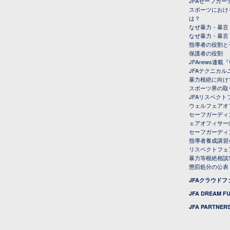
JFAセーフガ
スポーツにおけ
は？
なぜ暴力・暴言
なぜ暴力・暴言
指導者の役割と
保護者の役割
JFAnews連
JFAテクニカ
暴力根絶に向け
スポーツ界の取
JFAリスペク
ウェルフェアオ
セーフガーディ
ェアオフィサー
セーフガーディ
指導者養成講習
リスペクトフェ
暴力等根絶相談
懲罰処分の公表
JFAクラウド
JFA DREAM F
JFA PARTNERS