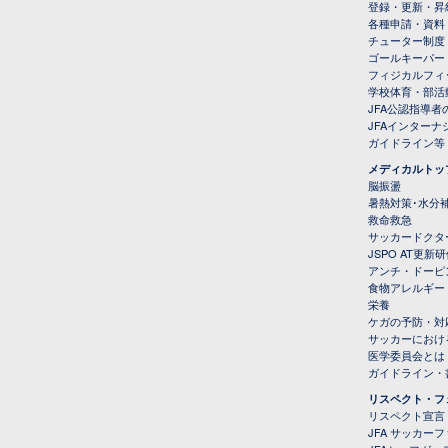
登録・更新・昇
各種申請・資料
チューター制度
ゴールキーパー
フィジカルフィ
学校体育・部活
JFA公認指導者
JFAインター
ガイドライン等
メディカルトッ
脳振盪
暑熱対策･水分
救命救急
サッカードクタ
JSPO AT更新
アンチ・ドーピ
食物アレルギー
栄養
ケガの予防・対
サッカーにおけ
医学委員会とは
ガイドライン・書
リスペクト・フ
リスペクト宣言
JFA サッカー