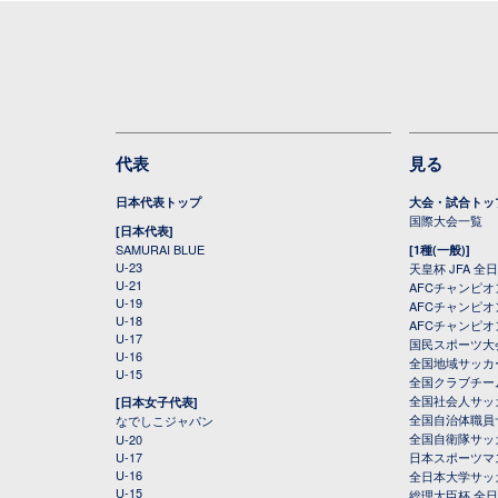
代表
見る
日本代表トップ
大会・試合トッ
国際大会一覧
[日本代表]
SAMURAI BLUE
[1種(一般)]
U-23
天皇杯 JFA 
U-21
AFCチャンピ
U-19
AFCチャンピオン
U-18
AFCチャンピオ
U-17
国民スポーツ大
U-16
全国地域サッカ
U-15
全国クラブチー
全国社会人サッ
[日本女子代表]
全国自治体職員
なでしこジャパン
全国自衛隊サッ
U-20
U-17
日本スポーツマ
U-16
全日本大学サッ
U-15
総理大臣杯 全