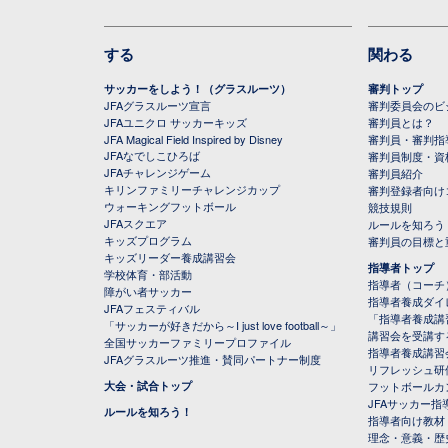
する
関わる
サッカーをしよう！（グラスルーツ）
審判トップ
JFAグラスルーツ宣言
審判委員会のビジ
JFAユニクロ サッカーキッズ
審判員とは？
JFA Magical Field Inspired by Disney
審判員・審判指
JFAなでしこひろば
審判員制度・資
JFAチャレンジゲーム
審判員紹介
キリンファミリーチャレンジカップ
審判登録者向け
ウォーキングフットボール
競技規則
JFAスクエア
ルールを知ろう
キッズプログラム
審判員の目標と
キッズリーダー養成講習会
指導者トップ
学校体育・部活動
指導者（コーチ
障がい者サッカー
指導者養成ダイ
JFAフェスティバル
「指導者養成講
「サッカーが好きだから～I just love football～」
講習会を受講す
全国サッカーファミリープロファイル
指導者養成講習
JFAグラスルーツ推進・賛同パートナー制度
リフレッシュ研
大会・試合トップ
フットボールカ
JFAサッカー指導
ルールを知ろう！
指導者向け教材
理念・意義・歴