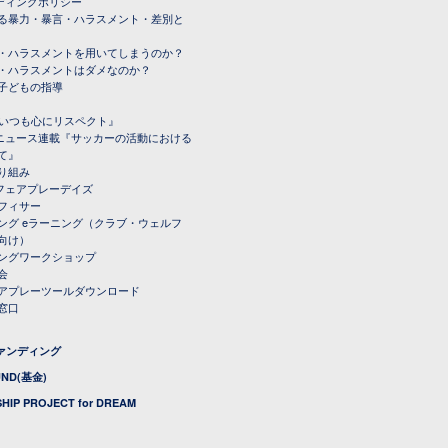
ーディングポリシー
る暴力・暴言・ハラスメント・差別と
・ハラスメントを用いてしまうのか？
・ハラスメントはダメなのか？
子どもの指導
載『いつも心にリスペクト』
ルニュース連載『サッカーの活動における
て』
り組み
トフェアプレーデイズ
フィサー
ング eラーニング（クラブ・ウェルフ
向け）
ングワークショップ
会
アプレーツールダウンロード
窓口
ファンディング
UND(基金)
HIP PROJECT for DREAM