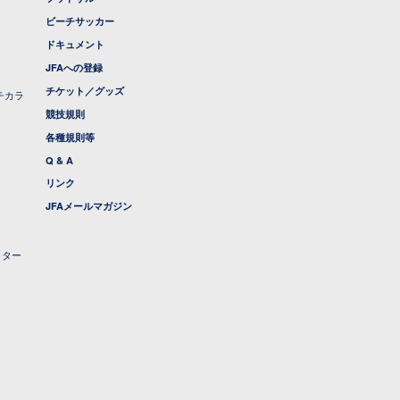
ビーチサッカー
ドキュメント
JFAへの登録
チケット／グッズ
チカラ
競技規則
各種規則等
Q & A
リンク
JFAメールマガジン
クター