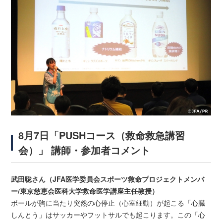
8月7日「PUSHコース（救命救急講習
会）」 講師・参加者コメント
武田聡さん（JFA医学委員会スポーツ救命プロジェクトメンバ
ー/東京慈恵会医科大学救命医学講座主任教授）
ボールが胸に当たり突然の心停止（心室細動）が起こる「心臓
しんとう」はサッカーやフットサルでも起こります。この「心