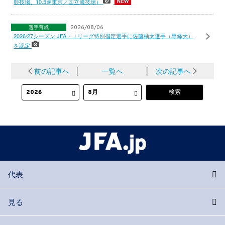
競技場、10.5＠東京／国立競技場）
選手育成
2026/08/06
2026/27シーズン JFA・Ｊリーグ特別指定選手に佐藤柚太選手（専修大）
を認定
前の記事へ
│
一覧へ
│
次の記事へ
代表
見る