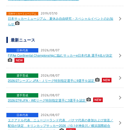
2019/07/10
日本サッカーミュージアム
日本サッカーミュージアム 夏休み自由研究・スペシャルイベントのお知
らせ
最新ニュース
日本代表
2026/08/07
FIFAe Continental Championshipに臨むサッカーe日本代表 選手4名が決定
選手育成
2026/08/07
2026/27シーズン JFA・Ｊリーグ特別指定選手に9選手を認定
選手育成
2026/08/07
2026/27年JFA・WEリーグ特別指定選手に3選手を認定
日本代表
2026/08/07
エクアドル代表、ニュージーランド代表、パナマ代表の参加および放送／
配信が決定 キリンカップサッカー2026（10.1＠神奈川／横浜国際総合