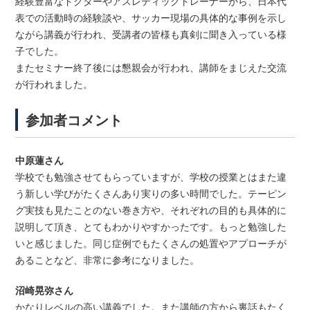
経験豊富なドクターやアスレティックトレーナーから、日本代
表での活動時の経験談や、サッカー現場の具体的な事例を示し
ながら講義が行われ、受講者の皆様も真剣に聞き入っている様
子でした。
またセミナー終了後には懇親会が行われ、講師をまじえた交流
が行われました。
参加者コメント
中原蓮さん
学校でも勉強させてもらっていますが、学校の授業とはまた違
う新しい学びがたくさんあり実りの多い時間でした。テーピン
グ実技も見たことのない巻き方や、それぞれの目的も具体的に
説明して頂き、とてもわかりやすかったです。もっと勉強した
いと感じました。同じ症例でもたくさんの処置やアプローチが
あることなど、非常に参考になりました。
沼崎晃弥さん
かなりレベルの高い講義でした。また講師の方から裏話もたく