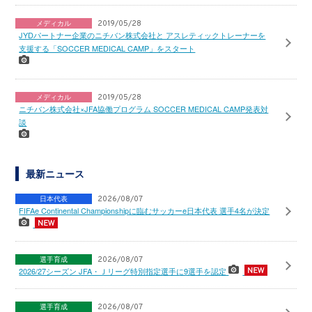
メディカル
2019/05/28
JYDパートナー企業のニチバン株式会社と アスレティックトレーナーを
支援する「SOCCER MEDICAL CAMP」をスタート
メディカル
2019/05/28
ニチバン株式会社×JFA協働プログラム SOCCER MEDICAL CAMP発表対
談
最新ニュース
日本代表
2026/08/07
FIFAe Continental Championshipに臨むサッカーe日本代表 選手4名が決定
選手育成
2026/08/07
2026/27シーズン JFA・Ｊリーグ特別指定選手に9選手を認定
選手育成
2026/08/07