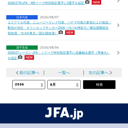
2026/27年JFA・WEリーグ特別指定選手に3選手を認定
日本代表
2026/08/07
エクアドル代表、ニュージーランド代表、パナマ代表の参加および放送／
配信が決定 キリンカップサッカー2026（10.1＠神奈川／横浜国際総合
競技場、10.5＠東京／国立競技場）
選手育成
2026/08/06
2026/27シーズン JFA・Ｊリーグ特別指定選手に佐藤柚太選手（専修大）
を認定
前の記事へ
│
一覧へ
│
次の記事へ