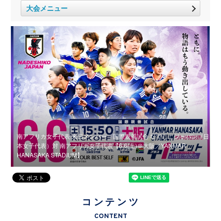
大会メニュー
南アフリカ女子代表 来日メンバー 国際親善試合 なでしこジャパン（日
マッ
本女子代表）対 南アフリカ女子代表【6.6(土)＠大阪／YANMAR
HANASAKA STADIUM】
代
コンテンツ
CONTENT