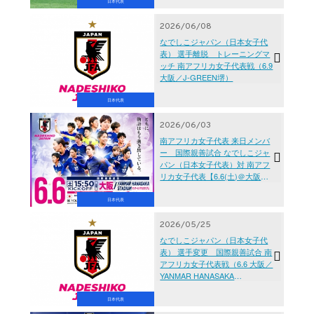
日本代表
2026/06/08
なでしこジャパン（日本女子代
表） 選手離脱 トレーニングマ
ッチ 南アフリカ女子代表戦（6.9
大阪／J-GREEN堺）
日本代表
2026/06/03
南アフリカ女子代表 来日メンバ
ー 国際親善試合 なでしこジャ
パン（日本女子代表）対 南アフ
リカ女子代表【6.6(土)＠大阪／
YANMAR HANASAKA
STADIUM】
日本代表
2026/05/25
なでしこジャパン（日本女子代
表） 選手変更 国際親善試合 南
アフリカ女子代表戦（6.6 大阪／
YANMAR HANASAKA
STADIUM）
日本代表