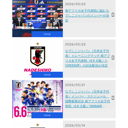
2026/05/22
南アフリカ女子代表戦に臨むな
でしこジャパンのメンバーが決
定
日本代表
2026/05/22
なでしこジャパン（日本女子代
表）トレーニングマッチ 南アフ
リカ女子代表戦（6.9 大阪／J-
GREEN堺）の試合配信が決定
日本代表
2026/05/21
なでしこジャパン（日本女子代
表）メンバー・スケジュール
国際親善試合 南アフリカ女子代
表戦（6.6 大阪／YANMAR
HANASAKA STADIUM）
日本代表
2026/05/14