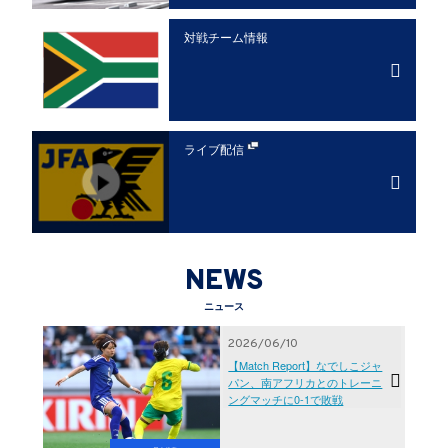
対戦チーム情報
ライブ配信
NEWS
ニュース
2026/06/10
【Match Report】なでしこジャ
パン、南アフリカとのトレーニ
ングマッチに0-1で敗戦