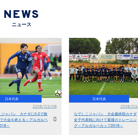
NEWS
ニュース
日本代表
日本代表
2018/03/08
2018/03
ジャパン カナダに0-2で敗
なでしこジャパン 大会最終戦カナダ
位で大会を終える～アルガルベ
女子代表戦に向けて最後のトレーニン
018～
グ～アルガルベカップ2018～