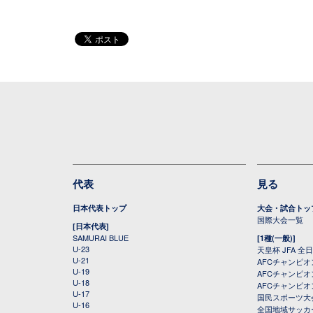
代表
見る
日本代表トップ
大会・試合トッ
国際大会一覧
[日本代表]
SAMURAI BLUE
[1種(一般)]
U-23
天皇杯 JFA 
U-21
AFCチャンピ
U-19
AFCチャンピオン
U-18
AFCチャンピオ
U-17
国民スポーツ大
U-16
全国地域サッカ