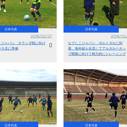
日本代表
日本代表
2018/02/27
2018/02
こジャパン オランダ戦に向け
なでしこジャパン ポルトガルに到
中入念に準備
着、海外組も合流してアルガルベカッ
プ開幕に向けて精力的にトレーニング
日本代表
日本代表