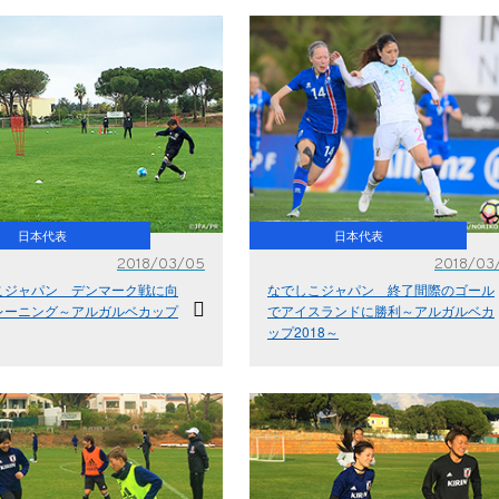
日本代表
日本代表
2018/03/05
2018/03
こジャパン デンマーク戦に向
なでしこジャパン 終了間際のゴール
レーニング～アルガルベカップ
でアイスランドに勝利～アルガルベカ
ップ2018～