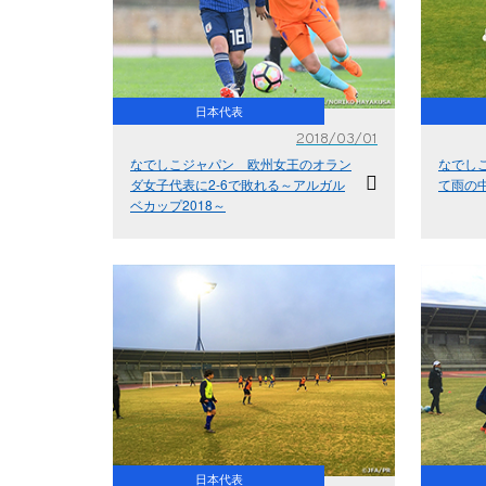
日本代表
2018/03/01
なでしこジャパン 欧州女王のオラン
なでし
ダ女子代表に2-6で敗れる～アルガル
て雨の
ベカップ2018～
日本代表