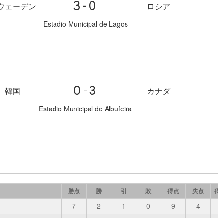
3-0
ウェーデン
ロシア
Estadio Municipal de Lagos
0-3
韓国
カナダ
Estadio Municipal de Albufeira
勝点
勝
引
敗
得点
失点
7
2
1
0
9
4