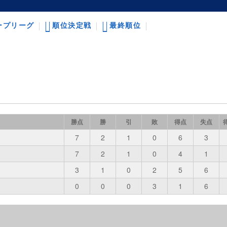
ープリーグ
順位決定戦
最終順位
勝点
勝
引
敗
得点
失点
7
2
1
0
6
3
7
2
1
0
4
1
3
1
0
2
5
6
0
0
0
3
1
6