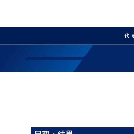
代
日程・結果