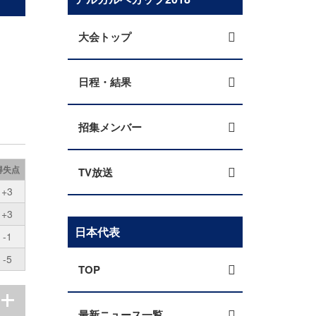
大会トップ
日程・結果
招集メンバー
得失点
TV放送
+3
+3
日本代表
-1
-5
TOP
最新ニュース一覧