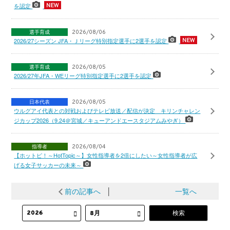
を認定
選手育成
2026/08/06
2026/27シーズン JFA・Ｊリーグ特別指定選手に2選手を認定
選手育成
2026/08/05
2026/27年JFA・WEリーグ特別指定選手に2選手を認定
日本代表
2026/08/05
ウルグアイ代表との対戦およびテレビ放送／配信が決定 キリンチャレン
ジカップ2026（9.24＠宮城／キューアンドエースタジアムみやぎ）
指導者
2026/08/04
【ホットピ！～HotTopic～】女性指導者を2倍にしたい～女性指導者が広
げる女子サッカーの未来～
前の記事へ
│
一覧へ