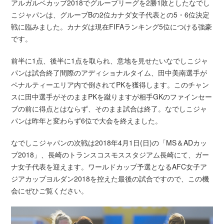
アルガルベカップ2018でグループリーグを2勝1敗としたなでし
こジャパンは、グループBの2位カナダ女子代表との5・6位決定
戦に臨みました。カナダは現在FIFAランキング5位につける強豪
です。
前半に1点、後半に1点を取られ、意地を見せたいなでしこジャ
パンは試合終了間際のアディショナルタイム、田中美南選手が
ペナルティーエリア内で倒されてPKを獲得します。このチャン
スに田中選手がそのままPKを蹴りますが相手GKのファインセー
ブの前に得点とはならず、そのまま試合は終了。なでしこジャ
パンは昨年と変わらず6位で大会を終えました。
なでしこジャパンの次戦は2018年4月1日(日)の「MS＆ADカッ
プ2018」、長崎のトランスコスモススタジアム長崎にて、ガー
ナ女子代表を迎えます。ワールドカップ予選となるAFC女子ア
ジアカップヨルダン2018を控えた最後の試合ですので、この機
会にぜひご覧ください。