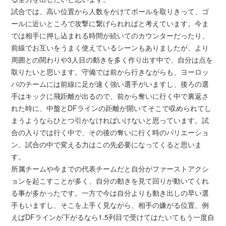
試合では、高い位置から人数をかけてボールを取りきって、ゴ
ールに近いところで攻撃に繋げられればと考えています。今ま
では相手に押し込まれる時間が続いてのカウンターだったり、
前線でお互いをうまく使えているシーンもありましたが、より
周囲との関わりや3人目の動きを多く作り出す中で、自分は点を
取りたいと思います。守備では前から行きながらも、ヨーロッ
パのチームには前線に足が速く強い選手がいますし、後ろの選
手はキックに飛距離が出るので、前から奪いに行く中で裏返さ
れた時に、中盤とDFラインの距離が開いてそこで収められてし
まうようならひとつ引かなければいけないと思っています。試
合の入りでは行く中で、その後の奪いに行く時のバリエーショ
ン、試合の中で変える力はこの先必要になってくると思いま
す。
所属チームや今までの代表チームだと自分がファーストアクシ
ョンを起こすことが多く、自分の動きを見て回りが動いてくれ
る事が多かったです。一方で今は自分よりも動き出しの早い選
手もいますし、そこを上手く見ながら、相手の嫌がる位置、例
えばDFラインが下がるなら1.5列目で受けてはたいてもう一度自