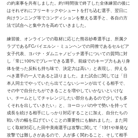
の約束事を共有しました。約1時間強で終了した全体練習の後に
はそれぞれにフリーキックやシュートを打ち込む選手、翌日に
向けランニング等でコンディションを整える選手と、各自の方
法で試合へと集中力を高めていきました。
練習後、オンラインでの取材に応じた熊谷紗希選手は、所属ク
ラブであるFCバイエルン・ミュンヘンでの同僚であるセルビア
女子代表、ヨバナ・ダムニャノビッチ選手についての質問に対
し「常に100%でプレーできる選手。前線でのキープ力もあり身
体を使った反転も持ち味で、決定力は高い」と表現し、抑える
べき選手の一人であると語りました。また試合に関しては「日
本人同士でやっていたら出てこないシーンが出てくる相手で、
その中で自分たちができることを増やしていかないといけな
い。チームとしてチャレンジしたい部分もあるので少しでも多
くそれを出していきたい」と、ヨーロッパの中で勢いを持って
成長を続ける相手にしっかり対応することに加え、自分たちの
戦い方の幅を広げていくことの重要性にも触れました。また同
じく取材対応した田中美南選手は攻撃に関して「1対1や単発な
攻撃では難しさがあるので、人が多く関わること、そして相手