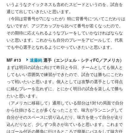
いうようなクイックネスも含めたスピードというのを、試合を
通じて出していきたいと思います。
（今回は背番号が7になったが）特に背番号についてこだわりは
ないですが、アジアカップから比べて番号が若くなったので、
その期待に応えられるようなプレーをしていかなければならな
いと思います。これからも自分のプレーをアピールして、代表
でも中心選手となれるようにやっていきたいと思います。
MF #13
遠藤純
選手（エンジェル・シティFC／アメリカ）
まずは明日の試合に向けて昨日と今日、チームとしても個人と
してもいい雰囲気で練習ができたので、試合では勝ちにこだわ
って戦いたいと思います。個人としては攻撃の選手として得点
に絡むプレーを忘れずに、とにかく明日の試合を楽しんで勝ち
たいと思います。
（アメリカに移籍して）通用している部分は1対1の局面で自分
から仕掛けることが多くなったことで、味方がランニングして
自分がそのスペースに切り込んだり、味方を使って自分が走り
込んだりなど、少しずつ良さが出ていると思います。これまで
はゴール付近の勝負に行けるところで簡単にパスをして味方任