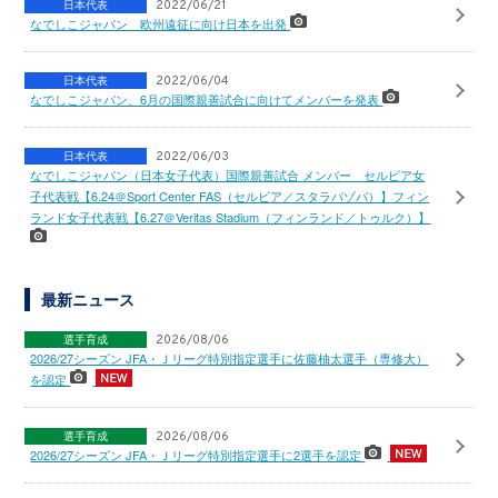
日本代表
2022/06/21
なでしこジャパン 欧州遠征に向け日本を出発
日本代表
2022/06/04
なでしこジャパン、6月の国際親善試合に向けてメンバーを発表
日本代表
2022/06/03
なでしこジャパン（日本女子代表）国際親善試合 メンバー セルビア女
子代表戦【6.24＠Sport Center FAS（セルビア／スタラパゾバ）】フィン
ランド女子代表戦【6.27＠Veritas Stadium（フィンランド／トゥルク）】
最新ニュース
選手育成
2026/08/06
2026/27シーズン JFA・Ｊリーグ特別指定選手に佐藤柚太選手（専修大）
を認定
選手育成
2026/08/06
2026/27シーズン JFA・Ｊリーグ特別指定選手に2選手を認定