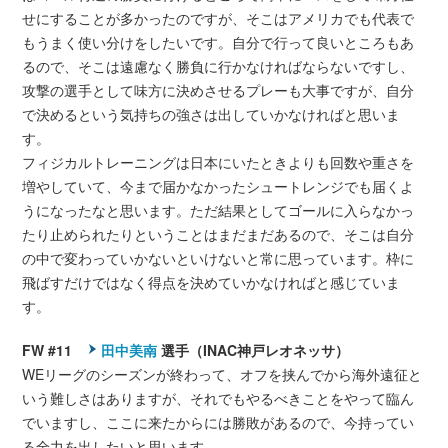
せにすることが多かったのですが、そこはアメリカでも代表で
もうまく使い分けをしたいです。自分で行って良いところもあ
るので、そこは遠慮なく勝負に行かなければならないですし、
攻撃の選手として味方に決めさせるプレーも大事ですが、自分
で決めるという気持ちの強さは出していかなければと思いま
す。
フィジカルトレーニングは日本にいたときよりも回数や重さを
増やしていて、今まで届かなかったシュートレンジでも届くよ
うになったなと思います。ただ結果としてゴールに入らなかっ
たり止められたりということはまだまだあるので、そこは自分
の中で変わっていかないといけないと常に思っています。枠に
飛ばすだけではなく得点を決めていかなければと感じていま
す。
FW #11
田中美南
選手（INAC神戸レオネッサ）
WEリーグのシーズンが終わって、オフを挟んでから海外遠征と
いう難しさはありますが、それでもやるべきことをやって臨ん
でいますし、ここに来たからには勝敗があるので、今持ってい
る全力を出したいと思います。