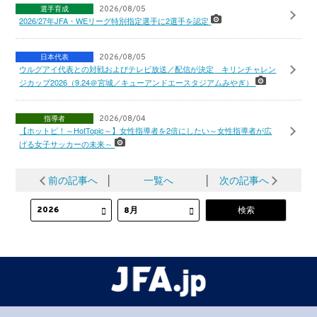
選手育成
2026/08/05
2026/27年JFA・WEリーグ特別指定選手に2選手を認定
日本代表
2026/08/05
ウルグアイ代表との対戦およびテレビ放送／配信が決定 キリンチャレン
ジカップ2026（9.24＠宮城／キューアンドエースタジアムみやぎ）
指導者
2026/08/04
【ホットピ！～HotTopic～】女性指導者を2倍にしたい～女性指導者が広
げる女子サッカーの未来～
前の記事へ
│
一覧へ
│
次の記事へ