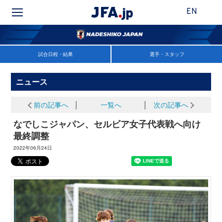
EN
試合日程・結果
選手・スタッフ
ニュース
前の記事へ
│
一覧へ
│
次の記事へ
なでしこジャパン、セルビア女子代表戦へ向け
最終調整
2022年06月24日