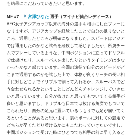
も結果にこだわっていきたいと思います。
MF #7
宮澤ひなた
選手（マイナビ仙台レディース）
AFC女子アジアカップ以来の海外の選手を相手にしたプレーに
なりますが、アジアカップを経験したことで自分の足りないと
ころ、通用したところが明確になりました。スピードはアジア
では通用したのかなと試合を経験して感じましたが、所属チー
ムでプレーしているような、中間ポジションに立ってドリブル
で仕掛けたり、スルーパスを出したりというタイミングは少な
かったかなと感じています。今回の遠征で自分のスピードがど
こまで通用するのかを試した上で、体格が良くリーチの長い相
手に対しどこまでドリブルで割って入れるか、スルーパスでど
う合わせられるかということにどんどんチャレンジしていきた
いと思っています。自分が抜けたと思ってもついてくる相手が
多いと思いますし、ドリブルも日本では抜ける角度でもついて
こられたり、自分の足元に置いているつもりでも足が届いてく
るということがあると思います。裏のボールに対しての競走で
どちらが早くたどり着けるかにもこだわっていきたいですし、
中間ポジションで受けた時にひとつでも相手の前に早く入ると