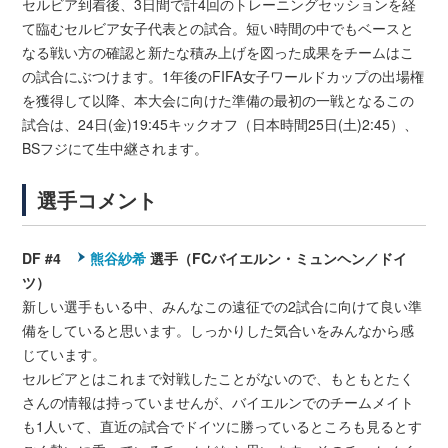
セルビア到着後、3日間で計4回のトレーニングセッションを経
て臨むセルビア女子代表との試合。短い時間の中でもベースと
なる戦い方の確認と新たな積み上げを図った成果をチームはこ
の試合にぶつけます。1年後のFIFA女子ワールドカップの出場権
を獲得して以降、本大会に向けた準備の最初の一戦となるこの
試合は、24日(金)19:45キックオフ（日本時間25日(土)2:45）、
BSフジにて生中継されます。
選手コメント
DF #4
熊谷紗希
選手（FCバイエルン・ミュンヘン／ドイ
ツ）
新しい選手もいる中、みんなこの遠征での2試合に向けて良い準
備をしていると思います。しっかりした気合いをみんなから感
じています。
セルビアとはこれまで対戦したことがないので、もともとたく
さんの情報は持っていませんが、バイエルンでのチームメイト
も1人いて、直近の試合でドイツに勝っているところも見るとす