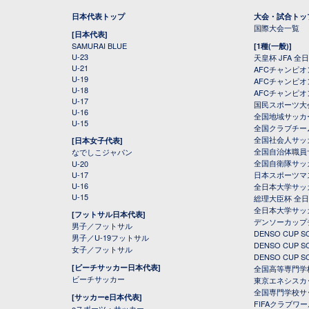
日本代表トップ
大会・試合トッ
国際大会一覧
[日本代表]
SAMURAI BLUE
[1種(一般)]
U-23
天皇杯 JFA 
U-21
AFCチャンピ
U-19
AFCチャンピオン
U-18
AFCチャンピオ
U-17
国民スポーツ大
U-16
全国地域サッカ
U-15
全国クラブチー
全国社会人サッ
[日本女子代表]
全国自治体職員
なでしこジャパン
全国自衛隊サッ
U-20
U-17
日本スポーツマ
U-16
全日本大学サッ
U-15
総理大臣杯 全
全日本大学サッ
[フットサル日本代表]
デンソーカップ
男子／フットサル
DENSO CUP
男子／U-19フットサル
DENSO CUP
女子／フットサル
DENSO CUP
[ビーチサッカー日本代表]
全国高等専門学
ビーチサッカー
東京エネシスカ
全国専門学校サ
[サッカーe日本代表]
FIFAクラブワ
eスポーツ・サッカー