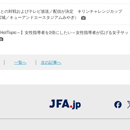
表との対戦およびテレビ放送／配信が決定 キリンチャレンジカップ
24＠宮城／キューアンドエースタジアムみやぎ）
HotTopic～】女性指導者を2倍にしたい～女性指導者が広げる女子サッ
│
一覧へ
│
次の記事へ