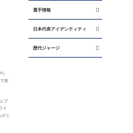
選手情報
日本代表アイデンティティ
歴代ジャージ
戸）
まで実
ェブ
ウイ
らかじ