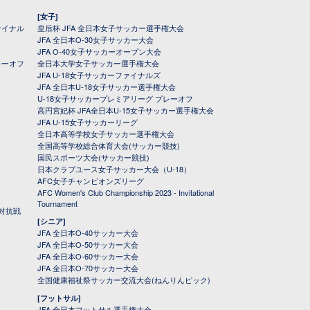
[女子]
ァイナル
皇后杯 JFA 全日本女子サッカー選手権大会
JFA 全日本O-30女子サッカー大会
JFA O-40女子サッカーオープン大会
レーオフ
全日本大学女子サッカー選手権大会
JFA U-18女子サッカーファイナルズ
JFA 全日本U-18女子サッカー選手権大会
U-18女子サッカープレミアリーグ プレーオフ
高円宮妃杯 JFA全日本U-15女子サッカー選手権大会
JFA U-15女子サッカーリーグ
全日本高等学校女子サッカー選手権大会
全国高等学校総合体育大会(サッカー競技)
国民スポーツ大会(サッカー競技)
日本クラブユース女子サッカー大会（U-18）
AFC女子チャンピオンズリーグ
AFC Women's Club Championship 2023 - Invitational
Tournament
対抗戦
[シニア]
JFA 全日本O-40サッカー大会
JFA 全日本O-50サッカー大会
JFA 全日本O-60サッカー大会
JFA 全日本O-70サッカー大会
全国健康福祉祭サッカー交流大会(ねんりんピック)
[フットサル]
JFA 全日本フットサル選手権大会