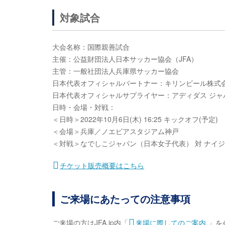
対象試合
大会名称：国際親善試合
主催：公益財団法人日本サッカー協会（JFA）
主管：一般社団法人兵庫県サッカー協会
日本代表オフィシャルパートナー：キリンビール株式
日本代表オフィシャルサプライヤー：アディダス ジャ
日時・会場・対戦：
＜日時＞2022年10月6日(木) 16:25 キックオフ(予定)
＜会場＞兵庫／ノエビアスタジアム神戸
＜対戦＞なでしこジャパン（日本女子代表） 対 ナイ
チケット販売概要はこちら
ご来場にあたっての注意事項
ご来場の方はJFA.jp内「
来場に際してのご案内
」を