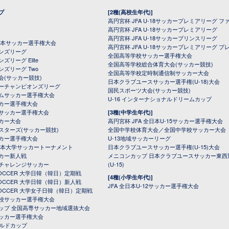
プ
[2種(高校生年代)]
高円宮杯 JFA U-18サッカープレミアリーグ フ
高円宮杯 JFA U-18サッカープレミアリーグ
高円宮杯 JFA U-18サッカープリンスリーグ
全日本サッカー選手権大会
高円宮杯 JFA U-18サッカープレミアリーグ プ
オンズリーグ
全国高等学校サッカー選手権大会
ズリーグ Elite
全国高等学校総合体育大会(サッカー競技)
ンズリーグ Two
全国高等学校定時制通信制サッカー大会
会(サッカー競技)
日本クラブユースサッカー選手権(U-18)大会
ーチャンピオンズリーグ
国民スポーツ大会(サッカー競技)
ムサッカー選手権大会
U-16 インターナショナルドリームカップ
カー選手権大会
サッカー選手権大会
[3種(中学生年代)]
カー大会
高円宮杯 JFA 全日本U-15サッカー選手権大会
スターズ(サッカー競技)
全国中学校体育大会／全国中学校サッカー大会
カー選手権大会
U-13地域サッカーリーグ
日本大学サッカートーナメント
日本クラブユースサッカー選手権(U-15)大会
カー新人戦
メニコンカップ 日本クラブユースサッカー東西
チャレンジサッカー
(U-15)
 SOCCER 大学日韓（韓日）定期戦
[4種(小学生年代)]
 SOCCER 大学日韓（韓日）新人戦
JFA 全日本U-12サッカー選手権大会
 SOCCER 大学女子日韓（韓日）定期戦
校サッカー選手権大会
ップ 全国高専サッカー地域選抜大会
ッカー選手権大会
ールドカップ