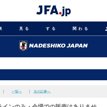
表
見る
する
関わる
│
一覧へ
│
次の記事へ
ラインのみ・会場での販売はありませ