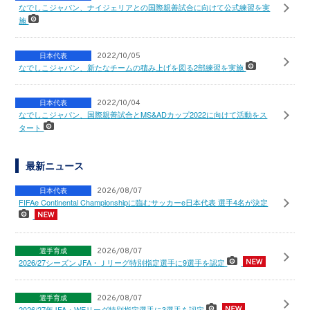
なでしこジャパン、ナイジェリアとの国際親善試合に向けて公式練習を実
施
日本代表
2022/10/05
なでしこジャパン、新たなチームの積み上げを図る2部練習を実施
日本代表
2022/10/04
なでしこジャパン、国際親善試合とMS&ADカップ2022に向けて活動をス
タート
最新ニュース
日本代表
2026/08/07
FIFAe Continental Championshipに臨むサッカーe日本代表 選手4名が決定
選手育成
2026/08/07
2026/27シーズン JFA・Ｊリーグ特別指定選手に9選手を認定
選手育成
2026/08/07
2026/27年JFA・WEリーグ特別指定選手に3選手を認定