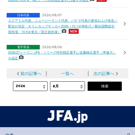
日本代表
2026/08/07
エクアドル代表、ニュージーランド代表、パナマ代表の参加および放送／
配信が決定 キリンカップサッカー2026（10.1＠神奈川／横浜国際総合
競技場、10.5＠東京／国立競技場）
選手育成
2026/08/06
2026/27シーズン JFA・Ｊリーグ特別指定選手に佐藤柚太選手（専修大）
を認定
前の記事へ
│
一覧へ
│
次の記事へ