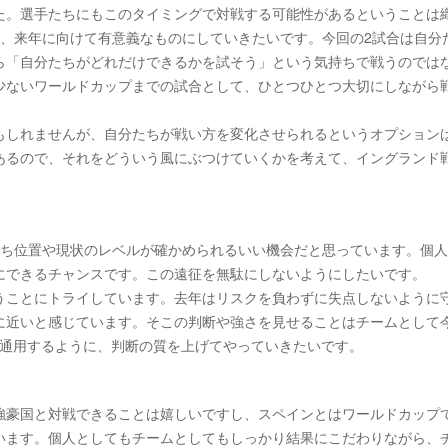
た。選手たちにもこのタイミングで対戦する可能性があるということは
を、来年に向けて有意義なものにしていきたいです。今回の2試合は自分
ら「自分たちがどれだけできるかを試そう」という気持ちで戦うのでは
少ないワールドカップまでの試合として、ひとつひとつ大切にしながら
もしれませんが、自分たちが戦い方を変化させられるというオプション
あるので、それをどういう風にぶつけていくかを考えて、イングランド
立ち位置や現状のレベルが確かめられるいい機会だと思っています。個
にできるチャンスです。この遠征を無駄にしないようにしたいです。
うことにトライしています。去年はリスクを負わずに失点しないように
に近いと感じています。そこの判断や強さを見せることはチームとして
も通用するように、判断の質を上げてやっていきたいです。
）
強豪国と対戦できることは嬉しいですし、スペインとはワールドカップ
います。個人としてもチームとしてもしっかり結果にこだわりながら、