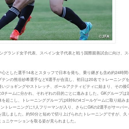
、イングランド女子代表、スペイン女子代表と戦う国際親善試合に向け、ス
を中心とした選手14名とスタッフで日本を発ち、乗り継ぎも含め約24時間
テンの熊谷紗希選手など6選手が合流し、初日は20名でトレーニング
軽いジョギングやストレッチ、ボールアクティビティに始まり、その後G
の3チームに分かれ、それぞれの目的ごとに進みました。GKグループは
を起こし、トレーニンググループは6対6の4ゴールゲームに取り組み
ョントレーニングに1人フリーマンが入り、さらにGKの2選手がサーバー
を流しました。約50分と短めで切り上げられたトレーニングですが、久
ミュニケーションを取る姿が見られました。