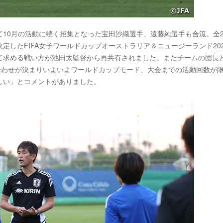
10月の活動に続く招集となった宝田沙織選手、遠藤純選手も合流。全2
したFIFA女子ワールドカップオーストラリア＆ニュージーランド202
て求める戦い方が池田太監督から再共有されました。またチームの団長
合わせが決まりいよいよワールドカップモード、大会までの活動回数が
しい」とコメントがありました。