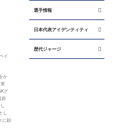
選手情報
日本代表アイデンティティ
歴代ジャージ
ペイ
をか
を実
Kグ
近距
まし
とし
々に顔