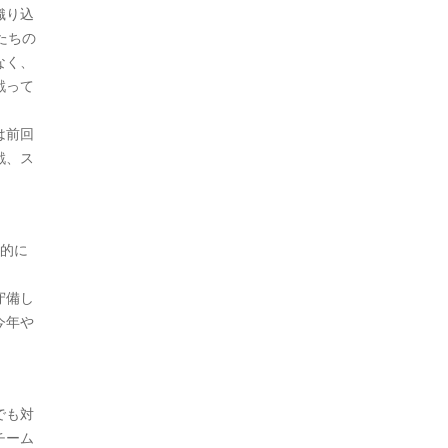
織り込
たちの
なく、
戦って
は前回
戦、ス
人的に
守備し
今年や
でも対
チーム