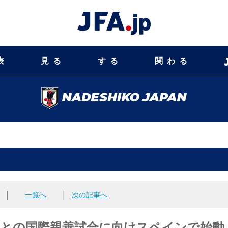
表
見る
する
関わる
│
一覧へ
│
次の記事へ
国との国際親善試合に向けスペインで始動