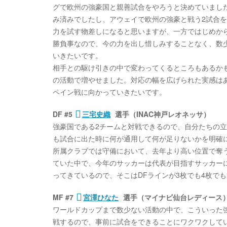
グで欧州の強豪国と親善試合をやろうと決めていまし
み済みでしたし、アウェイで欧州の強豪と戦う2試合
力を試す物差しになると思いますが、一方ではじめか
勝負事なので、今の力を出し惜しみすることなく、数
いきたいです。
相手との駆け引きの中で変わってくるところもあるか
の活動で増やせました。対応の幅を広げられた実感は
ペイン戦に向かっていきたいです。
DF #5
三宅史織
選手（INAC神戸レオネッサ）
強豪国である2チームと対戦できるので、自分たちの
も試合に出た時に何が通用して何が足りないかを明確
所属クラブでは守備において、去年より高い位置で奪
ていた中で、今年のサッカーは代表が目指すサッカー
ってきているので、そこはDFラインが3枚でも4枚で
MF #7
宮澤ひなた
選手（マイナビ仙台レディース
ワールドカップまで数少ない活動の中で、こういった
戦するので、事前に試合をできることにワクワクして