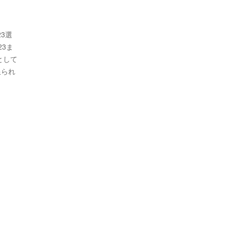
3選
3ま
として
限られ