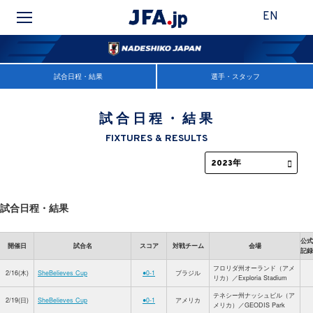
EN
試合日程・結果
選手・スタッフ
試合日程・結果
FIXTURES & RESULTS
試合日程・結果
公式
開催日
試合名
スコア
対戦チーム
会場
記録
フロリダ州オーランド（アメ
2/16(木)
SheBelieves Cup
●0-1
ブラジル
リカ）／Exploria Stadium
テネシー州ナッシュビル（ア
2/19(日)
SheBelieves Cup
●0-1
アメリカ
メリカ）／GEODIS Park