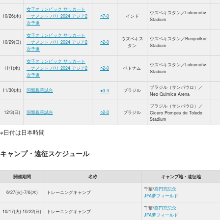
女子オリンピック サッカート
ウズベキスタン／Lokomotiv
10/26(木)
ーナメント パリ 2024 アジア2
○7-0
インド
Stadium
次予選
女子オリンピック サッカート
ウズベキス
ウズベキスタン／Bunyodkor
10/29(日)
ーナメント パリ 2024 アジア2
○2-0
タン
Stadium
次予選
女子オリンピック サッカート
ウズベキスタン／Lokomotiv
11/1(水)
ーナメント パリ 2024 アジア2
○2-0
ベトナム
Stadium
次予選
ブラジル（サンパウロ）／
11/30(木)
国際親善試合
ブラジル
●3-4
Neo Quimica Arena
ブラジル（サンパウロ）／
12/3(日)
国際親善試合
○2-0
ブラジル
Cicero Pompeu de Toledo
Stadium
※日付は日本時間
キャンプ・遠征スケジュール
開催期間
名称
キャンプ地・遠征地
千葉/
高円宮記念
6/27(火)-7/6(木)
トレーニングキャンプ
JFA夢フィールド
千葉/
高円宮記念
10/17(火)-10/22(日)
トレーニングキャンプ
JFA夢フィールド