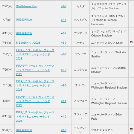
テキサス州フリスコ（アメリ
2/22(水)
SheBelieves Cup
○3-0
カナダ
カ）／Toyota Stadium
ギマラインス（ポルトガル）
4/7(金)
国際親善試合
ポルトガル
○2-1
／Estádio D. Afonso
Henriques
オーデンセ（デンマーク）／
4/11(火)
国際親善試合
デンマーク
●0-1
Odense Stadium
7/14(金)
MS&ADカップ2023
○5-0
パナマ
ユアテックスタジアム仙台
FIFA女子ワールドカップオース
ニュージーランド／Waikato
7/22(土)
ザンビア
トラリア&ニュージーランド
○5-0
Stadium
2023
FIFA女子ワールドカップオース
ニュージーランド／Dunedin
7/26(水)
コスタリカ
トラリア&ニュージーランド
○2-0
Stadium
2023
FIFA女子ワールドカップオース
ニュージーランド／
7/31(月)
スペイン
トラリア&ニュージーランド
○4-0
Wellington Regional Stadium
2023
FIFA女子ワールドカップオース
ニュージーランド／
8/5(土)
ノルウェー
トラリア&ニュージーランド
○3-1
Wellington Regional Stadium
2023
FIFA女子ワールドカップオース
スウェーデ
ニュージーランド／Eden
8/11(金)
トラリア&ニュージーランド
●1-2
ン
Park
2023
アルゼンチ
9/23(土)
国際親善試合
○8-0
北九州スタジアム
ン