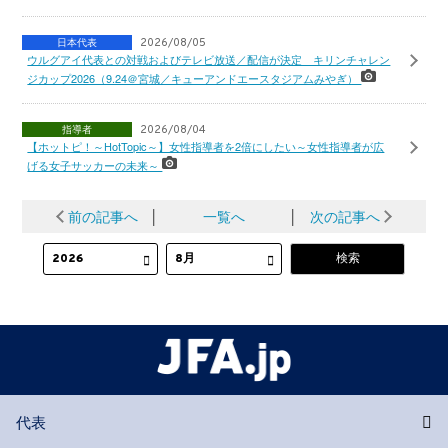
日本代表
2026/08/05
ウルグアイ代表との対戦およびテレビ放送／配信が決定 キリンチャレン
ジカップ2026（9.24＠宮城／キューアンドエースタジアムみやぎ）
指導者
2026/08/04
【ホットピ！～HotTopic～】女性指導者を2倍にしたい～女性指導者が広
げる女子サッカーの未来～
前の記事へ
│
一覧へ
│
次の記事へ
代表