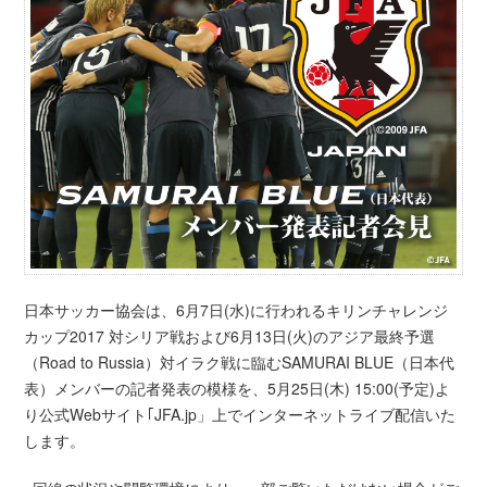
日本サッカー協会は、
6
月
7
日(水)に行われるキリンチャレンジ
カップ
2017
対シリア戦および
6
月
13
日(火)のアジア最終予選
（
Road to Russia
）対イラク戦に臨む
SAMURAI BLUE
（日本代
表）メンバーの記者発表の模様を、5月25日(木) 15:00(予定)よ
り公式Webサイト｢JFA.jp」上でインターネットライブ配信いた
します。