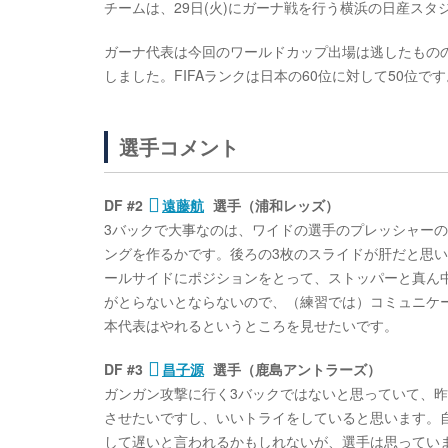
チームは、29日(火)にガーナ戦を行う横浜の日産ス
ガーナ代表は今回のワールドカップ出場は逃したものの、
しました。FIFAランクは日本の60位に対して50位で
選手コメント
DF #2
遠藤航
選手（浦和レッズ）
3バックで大事なのは、ワイドの選手のプレッシャー
ングを作るかです。後ろの3枚のスライドが肝だと思
ールサイドにポジションをとって、ストッパーと真ん
がとらないとならないので、（練習では）コミュニケ
本代表はやれるというところを見せたいです。
DF #3
昌子源
選手（鹿島アントラーズ）
ガンガン攻撃に行く3バックではないと思っていて、
させたいですし、いいトライをしていると思います。
して遅いと言われるかもしれないが、選手は思ってい