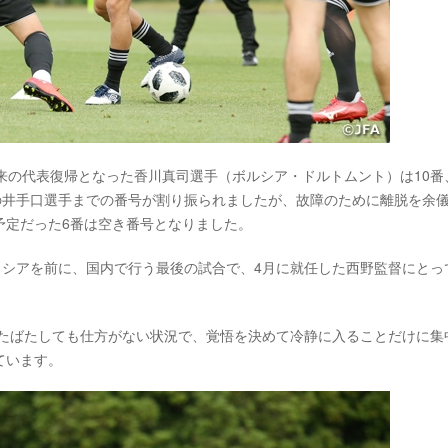
来の代表復帰となった香川真司選手（ボルシア・ドルトムント）は10番
の井手口選手までの番号が割り振られましたが、故障のために離脱を余
予定だった6番は空き番号となりました。
ップロシアを前に、国内で行う最後の試合で、4月に就任した西野監督にとっ
じたばたしても仕方がない状況で、覚悟を決めて冷静に入ることだけに集
ています。