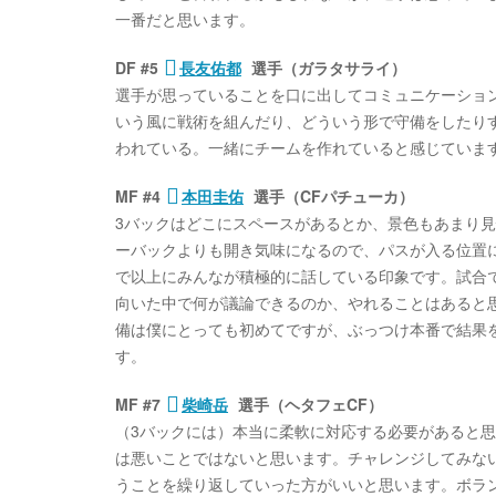
一番だと思います。
DF #5
長友佑都
選手（ガラタサライ）
選手が思っていることを口に出してコミュニケーショ
いう風に戦術を組んだり、どういう形で守備をしたり
われている。一緒にチームを作れていると感じていま
MF #4
本田圭佑
選手（CFパチューカ）
3バックはどこにスペースがあるとか、景色もあまり
ーバックよりも開き気味になるので、パスが入る位置
で以上にみんなが積極的に話している印象です。試合
向いた中で何が議論できるのか、やれることはあると
備は僕にとっても初めてですが、ぶっつけ本番で結果
す。
MF #7
柴崎岳
選手（ヘタフェCF）
（3バックには）本当に柔軟に対応する必要があると
は悪いことではないと思います。チャレンジしてみな
うことを繰り返していった方がいいと思います。ボラ