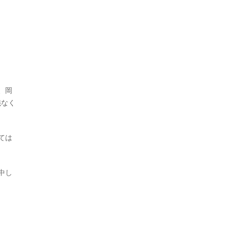
、岡
儀なく
ては
中し