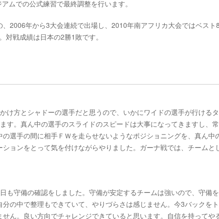
タジアムでの公式練習で最終調整を行います。
2006年から3大会連続で出場し、2010年南アフリカ大会ではベスト
す。対戦成績は日本の2勝1敗です。
のかけ方とシャドーの選手だと思うので、いかにワイドの選手が行ける
います。真ん中の選手のスライドのスピードは大事になってきますし、
中の選手の間に相手ＦＷを走らせないようなポジショニングを、真ん中
ーションをとって気を付けながらやりました。ガーナ戦では、チームと
昨日も守備の確認をしました。守備が安定するチームは強いので、守備
自分の中で整理もできていて、やりづらさは感じません。今3バックを
ません。良い方向でチャレンジできていると思います。自信を持ってや