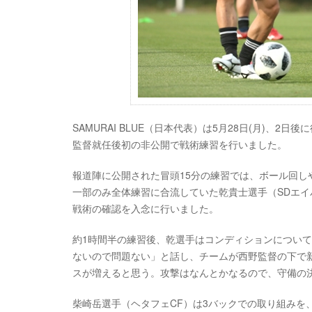
SAMURAI BLUE（日本代表）は5月28日(月)、
監督就任後初の非公開で戦術練習を行いました。
報道陣に公開された冒頭15分の練習では、ボール回
一部のみ全体練習に合流していた乾貴士選手（SDエ
戦術の確認を入念に行いました。
約1時間半の練習後、乾選手はコンディションについ
ないので問題ない」と話し、チームが西野監督の下で
スが増えると思う。攻撃はなんとかなるので、守備の
柴崎岳選手（ヘタフェCF）は3バックでの取り組みを