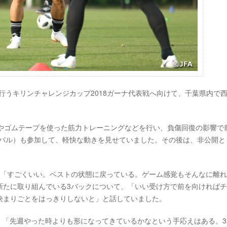
2日後に行うキリンチャレンジカップ2018ガーナ代表戦へ向けて、千葉県内で
しやゴムテープを使った筋力トレーニングなどを行い、負傷回復の影響で
イバル）も参加して、軽快な動きを見せていました。その後は、非公開と
て「すごくいい。ベストの状態に戻っている。ゲーム感覚もそんなに離
新たに取り組んでいる3バックについて、「いい受け方で前を向ければ
決まりごとをはっきりしないと」と話していました。
、「先週やった時よりも形になってきているかなという手応えはある。3