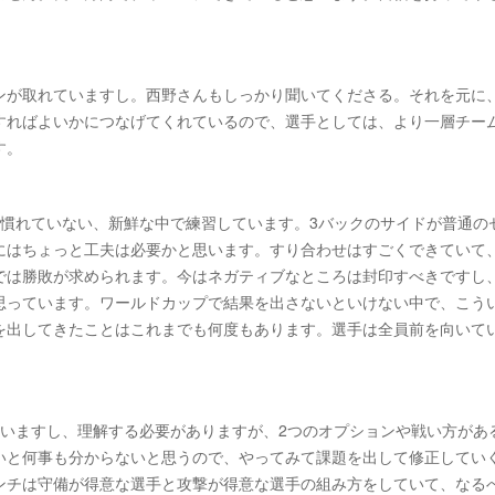
ンが取れていますし。西野さんもしっかり聞いてくださる。それを元に
すればよいかにつなげてくれているので、選手としては、より一層チー
す。
見慣れていない、新鮮な中で練習しています。3バックのサイドが普通の
にはちょっと工夫は必要かと思います。すり合わせはすごくできていて
では勝敗が求められます。今はネガティブなところは封印すべきですし
思っています。ワールドカップで結果を出さないといけない中で、こう
を出してきたことはこれまでも何度もあります。選手は全員前を向いて
思いますし、理解する必要がありますが、2つのオプションや戦い方があ
いと何事も分からないと思うので、やってみて課題を出して修正してい
ンチは守備が得意な選手と攻撃が得意な選手の組み方をしていて、なる