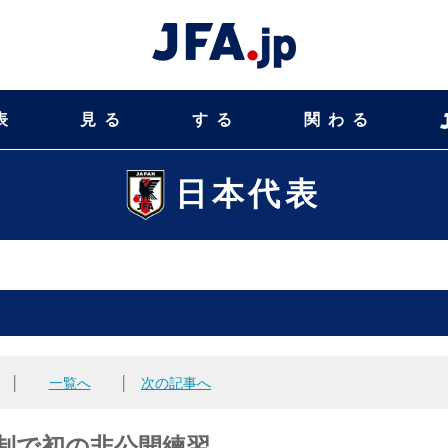
表
見る
する
関わる
日本代表
│
一覧へ
│
次の記事へ
督体制で初の非公開練習