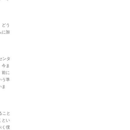
、どう
ムに加
センタ
、今ま
、前に
いう準
いま
ること
くとい
べく僕