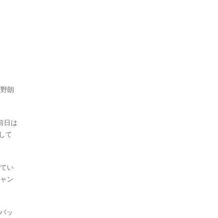
西野朗
前日は
して
れてい
チャン
バッ