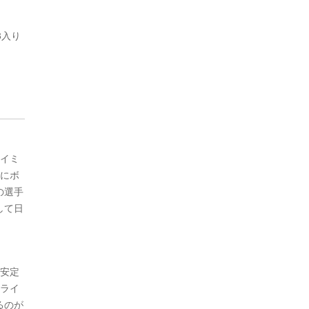
8入り
タイミ
常にボ
の選手
して日
を安定
トライ
るのが