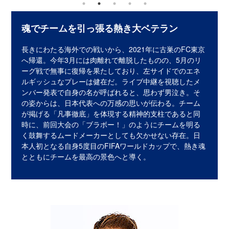
魂でチームを引っ張る熱き大ベテラン
長きにわたる海外での戦いから、2021年に古巣のFC東京
へ帰還。今年3月には肉離れで離脱したものの、5月のリ
ーグ戦で無事に復帰を果たしており、左サイドでのエネ
ルギッシュなプレーは健在だ。ライブ中継を視聴したメ
ンバー発表で自身の名が呼ばれると、思わず男泣き。そ
の姿からは、日本代表への万感の思いが伝わる。チーム
が掲げる「凡事徹底」を体現する精神的支柱であると同
時に、前回大会の「ブラボー！」のようにチームを明る
く鼓舞するムードメーカーとしても欠かせない存在。日
本人初となる自身5度目のFIFAワールドカップで、熱き魂
とともにチームを最高の景色へと導く。