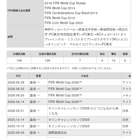
2018 FIFA World Cup Russia
FIFA World Cup 2014
FIFA開催大会出場歴
FIFA Confederations Cup Brazil 2013
FIFA World Cup 2010
FIFA U-20 World Cup 2003
神拝サッカースクール→西条北中学校→東福岡高校→明治大
学 (FC東京/特別指定選手)→FC東京→ACチェゼーナ(イタリ
経歴
ア)→インテル・ミラノ(イタリア)→ガラタサライSK(トルコ)
→オリンピック・マルセイユ(フランス)→FC東京
出場試合数
先発出場試合数
交代出場試合数
得点
警告
退場
146
139
7
4
10
0
※下記には登録された(招集された)試合も含まれますので、出場した試合のみではございません。
日付
監督
大会名
会場
2026.06.29
森保 一
FIFA World Cup 2026™
アメリカ
2026.06.25
森保 一
FIFA World Cup 2026™
アメリカ
2026.06.20
森保 一
FIFA World Cup 2026™
メキシコ
2026.06.14
森保 一
FIFA World Cup 2026™
アメリカ
キリンチャレンジカップ2026 ひとつになるから強
2026.05.31
森保 一
日本
くなる。
2025.10.14
森保 一
キリンチャレンジカップ2025
日本
2025.10.10
森保 一
キリンチャレンジカップ2025
日本
2025.09.09
森保 一
国際親善試合
アメリカ