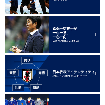
PLAYER & STAFF
森保一監督手記
一心一意、
一心一向
MORIYASU Hajime MEMO
日本代表アイデンティティ
JAPAN NATIONAL TEAM IDENTITY