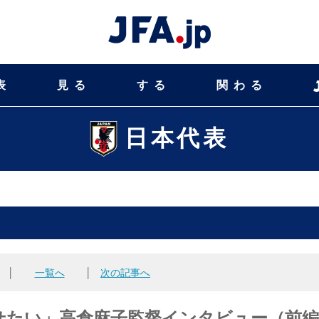
表
見る
する
関わる
日本代表
│
一覧へ
│
次の記事へ
せたい」高倉麻子監督インタビュー（前編