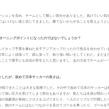
ションを含め、チームとして難しい部分がありました。負けていい気
てはいけない道と信じてきました。勝てないからやることを変えようと
とはターニングポイントになったのではないでしょうか？
ドカップ予選を兼ねた女子アジアカップだったので焦点を合わせてい
非常によく頑張って、踏ん張って、粘り強い戦いをしてくれた。まだま
たことで選手にも自信が芽生えたと思いますし、あの大会でチームが一
ましたが、改めて日本サッカーの良さは。
対戦できたことは大きな収穫でした。その中で改めて日本のサッカーは
って強い圧力を受けてしまう部分もありますが、私たちは全員が関わっ
他の強豪国が単純にクロスを上げてきたり、一人のドリブルで打開した
う。他のチームにはないつながりを見せてゴールを奪ったり、ゴールを