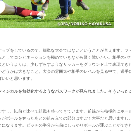
ップをしているので、簡単な大会ではないということが言えます。フ
ムとしてコンビネーションを極めていきながら賢く戦いたい。相手のパ
負というよりは、少しずらすようなサッカーをグラウンド上で表現でき
かどうかは大きなこと。大会の雰囲気や相手のレベルを見る中で、選手
ばいいと思います。
フィジカルを無効化するようなパスワークが見られました。そういった
すし、以前と比べて組織も整ってきています。前線から積極的にボー
ちがボールを奪ったあとの組み立ての部分はすごく大事だと思いますし
とになります。ピッチの半分から前にしっかりボールが運ぶことができ