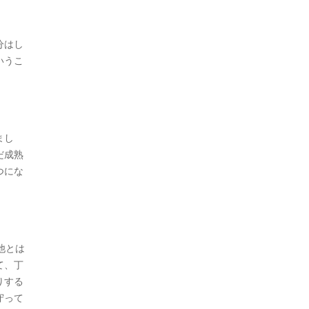
分はし
いうこ
まし
だ成熟
つにな
他とは
て、丁
りする
守って