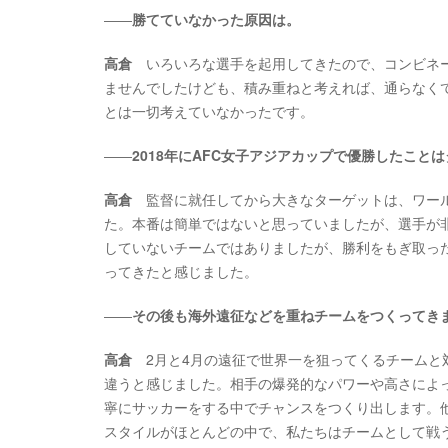
――
勝てていなかった原因は。
高倉
いろいろな選手を起用してきたので、コンビネー
ませんでしたけども、積み重ねと考えれば、通らなく
とは一切考えていなかったです。
――
2018年にAFC女子アジアカップで優勝したこ
高倉
監督に就任してから大きなターゲットは、ワール
た。本番は簡単ではないと思っていましたが、選手が
していないチームではありましたが、勝利をもぎ取っ
ってきたと感じました。
――
その後も海外遠征などを重ねチームをつくってき
高倉
2月と4月の遠征で世界一を狙ってくるチームと
違うと感じました。相手の爆発的なパワーや高さによ
寧にサッカーをする中でチャンスをつくり出します。
スタイルがほとんどの中で、私たちはチームとして戦