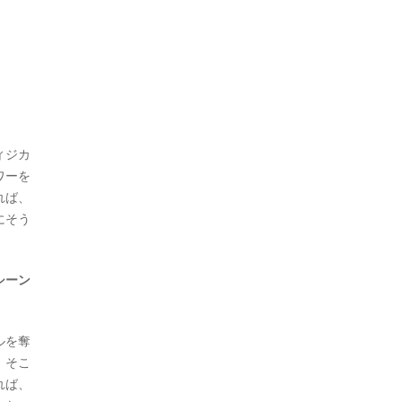
ィジカ
ワーを
れば、
にそう
シーン
ルを奪
、そこ
れば、