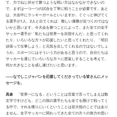
て、力でねじ伏せて勝つような戦い方はなかなかできないの
で、まずは一つ一つの試合を丁寧に戦うことが必要です。あと
は、大会中にラッキーガールといいますか、ぐぐっと伸びてく
る選手が1人、2人と出てくれば、難しい優勝が近づくのではな
いかと思います。今大会を勝つことによって、また全ての女子
サッカー選手が「私たちは世界一を目指すんだ」と思ってくれ
たり、いろいろな方々が応援したいと思ってくれたり、「明日
頑張って仕事しよう」と元気を出してくれるのではないでしょ
うか。スポーツにはそういう力があると思うので、自分たちは
サッカーを通じていろいろな方々に恩返しすることを考えて、
何か大きなことを成し遂げたいと思います。
――なでしこジャパンを応援してくださっている皆さんにメッ
セージを。
高倉
「世界一になる」ということは言葉で言ってしまえば数
文字ですけども、どこの国の選手たちも全てを懸けて戦ってく
る中で、それを獲りにいくということは並大抵のことではあり
ません。女子サッカーに関わってきた全ての方々の努力や思い