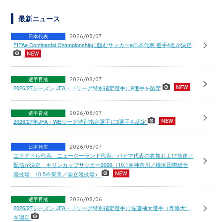
最新ニュース
日本代表
2026/08/07
FIFAe Continental Championshipに臨むサッカーe日本代表 選手4名が決定
選手育成
2026/08/07
2026/27シーズン JFA・Ｊリーグ特別指定選手に9選手を認定
選手育成
2026/08/07
2026/27年JFA・WEリーグ特別指定選手に3選手を認定
日本代表
2026/08/07
エクアドル代表、ニュージーランド代表、パナマ代表の参加および放送／
配信が決定 キリンカップサッカー2026（10.1＠神奈川／横浜国際総合
競技場、10.5＠東京／国立競技場）
選手育成
2026/08/06
2026/27シーズン JFA・Ｊリーグ特別指定選手に佐藤柚太選手（専修大）
を認定