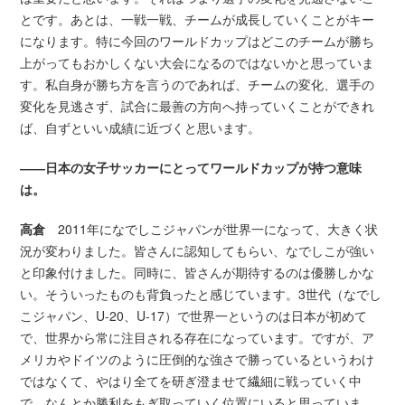
とです。あとは、一戦一戦、チームが成長していくことがキー
になります。特に今回のワールドカップはどこのチームが勝ち
上がってもおかしくない大会になるのではないかと思っていま
す。私自身が勝ち方を言うのであれば、チームの変化、選手の
変化を見逃さず、試合に最善の方向へ持っていくことができれ
ば、自ずといい成績に近づくと思います。
――日本の女子サッカーにとってワールドカップが持つ意味
は。
高倉
2011年になでしこジャパンが世界一になって、大きく状
況が変わりました。皆さんに認知してもらい、なでしこが強い
と印象付けました。同時に、皆さんが期待するのは優勝しかな
い。そういったものも背負ったと感じています。3世代（なでし
こジャパン、U-20、U-17）で世界一というのは日本が初めて
で、世界から常に注目される存在になっています。ですが、ア
メリカやドイツのように圧倒的な強さで勝っているというわけ
ではなくて、やはり全てを研ぎ澄ませて繊細に戦っていく中
で、なんとか勝利をもぎ取っていく位置にいると思っていま