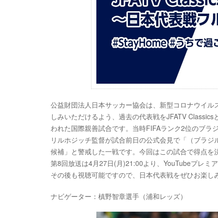
公益財団法人日本サッカー協会は、新型コロナウイル
しみいただけるよう、過去の代表戦をJFATV Classi
われた国際親善試合です。当時FIFAランク2位のブラ
リルホジッチ監督が試合前日の公式会見で「（ブラジル
候補」と警戒した一戦です。今回はこの試合で得点を
第8回放送は4月27日(月)21:00より、YouTub
その後も視聴可能ですので、日本代表戦をぜひお楽しみく
ナビゲーター：槙野智章選手（浦和レッズ）