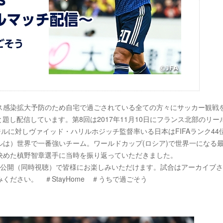
ス感染拡大予防のため自宅で過ごされている全ての方々にサッカー観戦
csと題し配信しています。第8回は2017年11月10日にフランス北部のリー
ジルに対しヴァイッド・ハリルホジッチ監督率いる日本はFIFAランク44
は）世界で一番強いチーム。ワールドカップ(ロシア)で世界一になる
決めた槙野智章選手に当時を振り返っていただきました。
eプレミア公開（同時視聴）で皆様にお楽しみいただけます。試合はアーカイブ
ださい。 ＃StayHome ＃うちで過ごそう