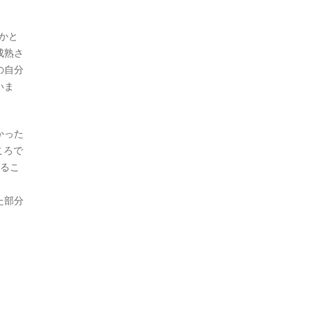
かと
成熟さ
の自分
いま
かった
ころで
めるこ
た部分