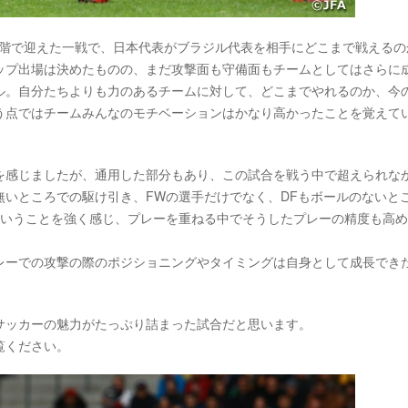
う段階で迎えた一戦で、日本代表がブラジル代表を相手にどこまで戦えるの
ップ出場は決めたものの、まだ攻撃面も守備面もチームとしてはさらに
ル。自分たちよりも力のあるチームに対して、どこまでやれるのか、今
う点ではチームみんなのモチベーションはかなり高かったことを覚えて
を感じましたが、通用した部分もあり、この試合を戦う中で超えられな
いところでの駆け引き、FWの選手だけでなく、DFもボールのないと
ということを強く感じ、プレーを重ねる中でそうしたプレーの精度も高
レーでの攻撃の際のポジショニングやタイミングは自身として成長でき
サッカーの魅力がたっぷり詰まった試合だと思います。
覧ください。