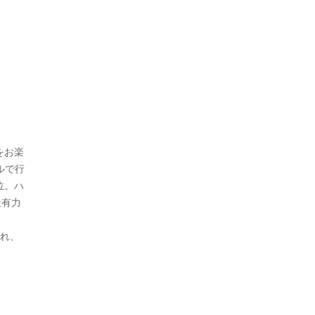
をお楽
ルで行
位。ハ
最有力
され、