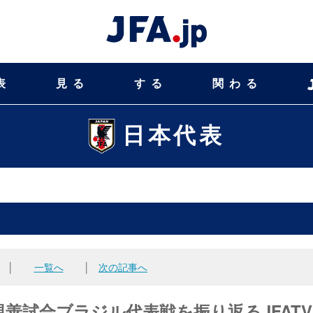
表
見る
する
関わる
日本代表
│
一覧へ
│
次の記事へ
親善試合ブラジル代表戦を振り返るJFATV