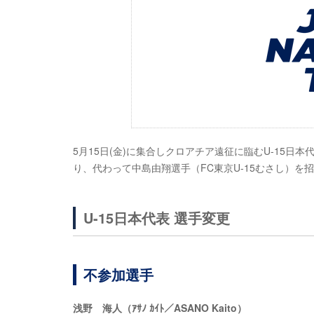
5月15日(金)に集合しクロアチア遠征に臨むU-15日
り、代わって中島由翔選手（FC東京U-15むさし）を
U-15日本代表 選手変更
不参加選手
浅野 海人（ｱｻﾉ ｶｲﾄ／ASANO Kaito）