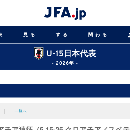
表
見る
する
関わる
U-15日本代表
- 2026年 -
│
一覧へ
アチア遠征（5.15-25 クロアチア／スベ