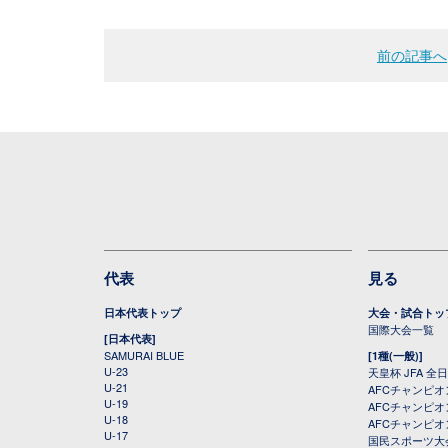
前の記事へ
代表
見る
日本代表トップ
大会・試合トッ
国際大会一覧
[日本代表]
SAMURAI BLUE
[1種(一般)]
U-23
天皇杯 JFA 
U-21
AFCチャンピ
U-19
AFCチャンピオン
U-18
AFCチャンピオ
U-17
国民スポーツ大