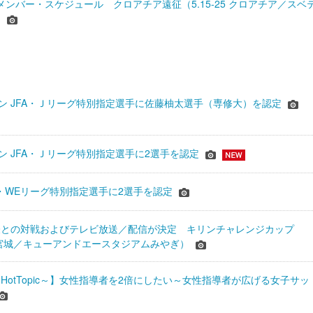
 メンバー・スケジュール クロアチア遠征（5.15-25 クロアチア／スベ
）
シーズン JFA・Ｊリーグ特別指定選手に佐藤柚太選手（専修大）を認定
ーズン JFA・Ｊリーグ特別指定選手に2選手を認定
JFA・WEリーグ特別指定選手に2選手を認定
表との対戦およびテレビ放送／配信が決定 キリンチャレンジカップ
24＠宮城／キューアンドエースタジアムみやぎ）
HotTopic～】女性指導者を2倍にしたい～女性指導者が広げる女子サッ