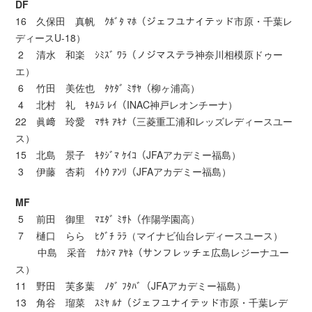
DF
16 久保田 真帆 ｸﾎﾞﾀ ﾏﾎ（ジェフユナイテッド市原・千葉レ
ディースU-18）
2 清水 和楽 ｼﾐｽﾞ ﾜﾗ（ノジマステラ神奈川相模原ドゥー
エ）
6 竹田 美佐也 ﾀｹﾀﾞ ﾐｻﾔ（柳ヶ浦高）
4 北村 礼 ｷﾀﾑﾗ ﾚｲ（INAC神戸レオンチーナ）
22 眞﨑 玲愛 ﾏｻｷ ｱｷﾅ（三菱重工浦和レッズレディースユー
ス）
15 北島 景子 ｷﾀｼﾞﾏ ｹｲｺ（JFAアカデミー福島）
3 伊藤 杏莉 ｲﾄｳ ｱﾝﾘ（JFAアカデミー福島）
MF
5 前田 御里 ﾏｴﾀﾞ ﾐｻﾄ（作陽学園高）
7 樋口 らら ﾋｸﾞﾁ ﾗﾗ（マイナビ仙台レディースユース）
中島 采音 ﾅｶｼﾏ ｱﾔﾈ（サンフレッチェ広島レジーナユー
ス）
11 野田 芙多葉 ﾉﾀﾞ ﾌﾀﾊﾞ（JFAアカデミー福島）
13 角谷 瑠菜 ｽﾐﾔ ﾙﾅ（ジェフユナイテッド市原・千葉レデ