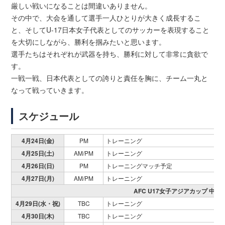
厳しい戦いになることは間違いありません。
その中で、大会を通して選手一人ひとりが大きく成長するこ
と、そしてU-17日本女子代表としてのサッカーを表現すること
を大切にしながら、勝利を掴みたいと思います。
選手たちはそれぞれが武器を持ち、勝利に対して非常に貪欲で
す。
一戦一戦、日本代表としての誇りと責任を胸に、チーム一丸と
なって戦っていきます。
スケジュール
4月24日(金)
PM
トレーニング
4月25日(土)
AM/PM
トレーニング
4月26日(日)
PM
トレーニングマッチ予定
4月27日(月)
AM/PM
トレーニング
AFC U17女子アジアカップ 中国2
4月29日(水・祝)
TBC
トレーニング
4月30日(木)
TBC
トレーニング