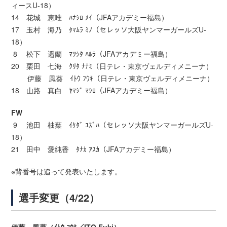
ィースU-18）
14 花城 恵唯 ﾊﾅｼﾛ ﾒｲ（JFAアカデミー福島）
17 玉村 海乃 ﾀﾏﾑﾗ ﾐﾉ（セレッソ大阪ヤンマーガールズU-
18）
8 松下 遥蘭 ﾏﾂｼﾀ ﾊﾙﾗ（JFAアカデミー福島）
20 栗田 七海 ｸﾘﾀ ﾅﾅﾐ（日テレ・東京ヴェルディメニーナ）
伊藤 風葵 ｲﾄｳ ﾌｳｷ（日テレ・東京ヴェルディメニーナ）
18 山路 真白 ﾔﾏｼﾞ ﾏｼﾛ（JFAアカデミー福島）
FW
9 池田 柚葉 ｲｹﾀﾞ ﾕｽﾞﾊ（セレッソ大阪ヤンマーガールズU-
18）
21 田中 愛純香 ﾀﾅｶ ｱｽｶ（JFAアカデミー福島）
※背番号は追って発表いたします。
選手変更（4/22）