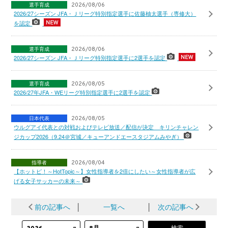
選手育成
2026/08/06
2026/27シーズン JFA・Ｊリーグ特別指定選手に佐藤柚太選手（専修大）
を認定
選手育成
2026/08/06
2026/27シーズン JFA・Ｊリーグ特別指定選手に2選手を認定
選手育成
2026/08/05
2026/27年JFA・WEリーグ特別指定選手に2選手を認定
日本代表
2026/08/05
ウルグアイ代表との対戦およびテレビ放送／配信が決定 キリンチャレン
ジカップ2026（9.24＠宮城／キューアンドエースタジアムみやぎ）
指導者
2026/08/04
【ホットピ！～HotTopic～】女性指導者を2倍にしたい～女性指導者が広
げる女子サッカーの未来～
前の記事へ
│
一覧へ
│
次の記事へ