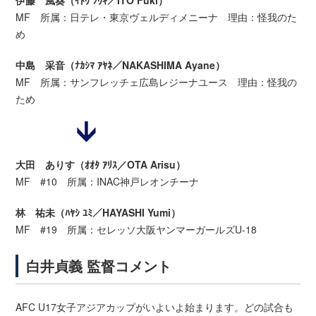
伊藤 風葵（ｲﾄｳ ﾌｳｷ／ITO Fuki）
MF 所属：日テレ・東京ヴェルディメニーナ 理由：怪我のた
め
中島 采音（ﾅｶｼﾏ ｱﾔﾈ／NAKASHIMA Ayane）
MF 所属：サンフレッチェ広島レジーナユース 理由：怪我の
ため
大田 ありす（ｵｵﾀ ｱﾘｽ／OTA Arisu）
MF #10 所属：INAC神戸レオンチーナ
林 祐未（ﾊﾔｼ ﾕﾐ／HAYASHI Yumi）
MF #19 所属：セレッソ大阪ヤンマーガールズU-18
白井貞義 監督コメント
AFC U17女子アジアカップがいよいよ始まります。どの試合も