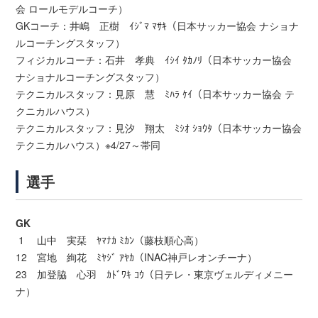
会 ロールモデルコーチ）
GKコーチ：井嶋 正樹 ｲｼﾞﾏ ﾏｻｷ（日本サッカー協会 ナショナ
ルコーチングスタッフ）
フィジカルコーチ：石井 孝典 ｲｼｲ ﾀｶﾉﾘ（日本サッカー協会
ナショナルコーチングスタッフ）
テクニカルスタッフ：見原 慧 ﾐﾊﾗ ｹｲ（日本サッカー協会 テ
クニカルハウス）
テクニカルスタッフ：見汐 翔太 ﾐｼｵ ｼｮｳﾀ（日本サッカー協会
テクニカルハウス）※4/27～帯同
選手
GK
1 山中 実栞 ﾔﾏﾅｶ ﾐｶﾝ（藤枝順心高）
12 宮地 絢花 ﾐﾔｼﾞ ｱﾔｶ（INAC神戸レオンチーナ）
23 加登脇 心羽 ｶﾄﾞﾜｷ ｺｳ（日テレ・東京ヴェルディメニー
ナ）