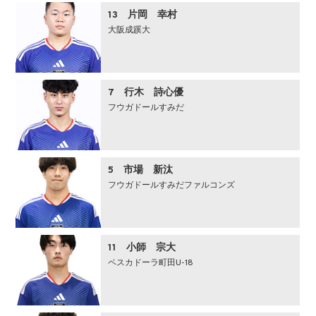
13 片岡 幸村
大阪成蹊大
7 行木 詩心優
フウガドールすみだ
5 市場 新汰
フウガドールすみだファルコンズ
11 小師 宗大
ペスカドーラ町田U-18