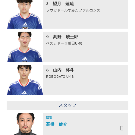
3 望月 蓮琉
フウガドールすみだファルコンズ
9 髙野 琥士郎
ペスカドーラ町田U-18
6 山内 柊斗
ROBOGATO U-18
スタッフ
監督
高橋 健介