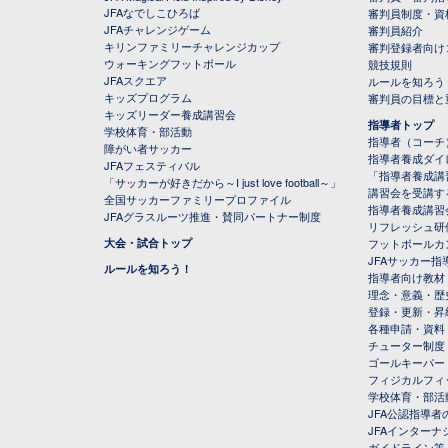
JFAなでしこひろば
審判員制度・資
JFAチャレンジゲーム
審判員紹介
キリンファミリーチャレンジカップ
審判登録者向け
ウォーキングフットボール
競技規則
JFAスクエア
ルールを知ろう
キッズプログラム
審判員の目標と
キッズリーダー養成講習会
指導者トップ
学校体育・部活動
指導者（コーチ
障がい者サッカー
指導者養成ダイ
JFAフェスティバル
「指導者養成講
「サッカーが好きだから～I just love football～」
講習会を受講す
全国サッカーファミリープロファイル
指導者養成講習
JFAグラスルーツ推進・賛同パートナー制度
リフレッシュ研
大会・試合トップ
フットボールカ
JFAサッカー指導
ルールを知ろう！
指導者向け教材
理念・意義・歴
登録・更新・昇
各種申請・資料
チューター制度
ゴールキーパー
フィジカルフィ
学校体育・部活
JFA公認指導者
JFAインター
ガイドライン等