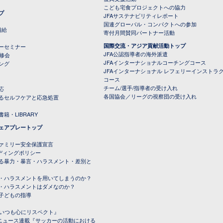
こども宅食プロジェクトへの協力
プ
JFAサステナビリティレポート
（PDFファイル）
国連グローバル・コンパクトへの参加
補給
寄付月間賛同パートナー活動
国際交流・アジア貢献活動トップ
ーセミナー
JFA公認指導者の海外派遣
研修会
JFAインターナショナルコーチングコース
ング
JFAインターナショナル レフェリーインストラ
コース
チーム/選手/指導者の受け入れ
応
各国協会／リーグの視察団の受け入れ
るセルフケアと応急処置
籍・LIBRARY
ェアプレートップ
ファミリー安全保護宣言
ーディングポリシー
る暴力・暴言・ハラスメント・差別と
・ハラスメントを用いてしまうのか？
・ハラスメントはダメなのか？
子どもの指導
載『いつも心にリスペクト』
ルニュース連載『サッカーの活動における