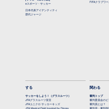
FIFAクラブワ
eスポーツ・サッカー
日本代表アイデンティティ
歴代ジャージ
する
関わる
サッカーをしよう！（グラスルーツ）
審判トップ
JFAグラスルーツ宣言
審判委員会のビジ
JFAユニクロ サッカーキッズ
審判員とは？
JFA Magical Field Inspired by Disney
審判員・審判指