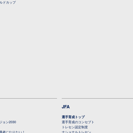
ールドカップ
JFA
選手育成トップ
ョン2030
選手育成のコンセプト
トレセン認定制度
導者になりたい！
ナショナルトレセン