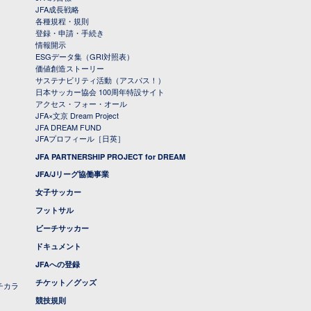
JFA成長戦略
各種規程・規則
登録・申請・手続き
情報開示
ESGデータ集（GRI対照表）
価値創造ストーリー
サステナビリティ活動（アスパス！）
日本サッカー協会 100周年特設サイト
アクセス・フォー・オール
JFA×文京 Dream Project
JFA DREAM FUND
JFAプロフィール［日英］
JFA PARTNERSHIP PROJECT for DREAM
JFA/Jリーグ協働事業
女子サッカー
フットサル
ビーチサッカー
ドキュメント
JFAへの登録
チケット／グッズ
チカラ
競技規則