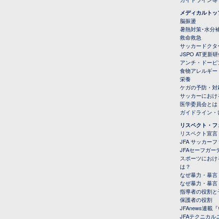
メディカルトッ
脳振盪
暑熱対策･水分
救命救急
サッカードクタ
JSPO AT更新
アンチ・ドーピ
食物アレルギー
栄養
ケガの予防・対
サッカーにおけ
医学委員会とは
ガイドライン・書
リスペクト・フ
リスペクト宣言
JFA サッカー
JFAセーフガ
スポーツにおけ
は？
なぜ暴力・暴言
なぜ暴力・暴言
指導者の役割と
保護者の役割
JFAnews連
JFAテクニカ