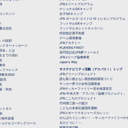
格
JFAエリートプログラム
ナショナルGKキャンプ
コンテンツ
女子GKキャンプ
JFA ガールズ･エイトU-12 トレセンプログラム
！
フットサルGKキャンプ
重点項目
フットサルタレントキャラバン
特別指定選手制度
ゲーム環境整備
）の役割
JFAアカデミー
レクターメッセージ
PLAYERS FIRST!
習会」とは
高円宮記念JFA夢フィールド
るまでの流れ
JFA/Jリーグ協働事業
会
Japan's Way
修会
サステナビリティ活動（アスパス！）トップ
ンファレンス
JFAグリーンプロジェクト
教本2024
誰も取り残さない競技観戦環境づくり
 販売
サッカー界での女性活躍推進
史
JFAサッカーファミリー安全保護宣言
級・失効
JFA×中央大学「アスパス！協働プロジェクト」
JFAこころのプロジェクト
竹内悌三賞への協力
こどもの未来応援国民運動
ットネス
JFAスポーツマネジャーズカレッジ
動
がんばろうニッポン！ ～サッカーファミリーの
の海外派遣
をひとつに！～
ナショナルコーチングコース
復興支援活動