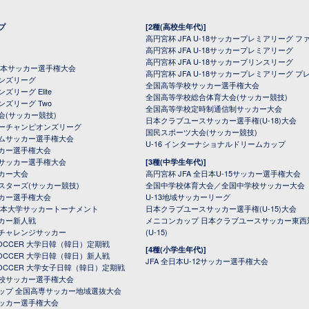
プ
[2種(高校生年代)]
高円宮杯 JFA U-18サッカープレミアリーグ フ
高円宮杯 JFA U-18サッカープレミアリーグ
高円宮杯 JFA U-18サッカープリンスリーグ
全日本サッカー選手権大会
高円宮杯 JFA U-18サッカープレミアリーグ プ
オンズリーグ
全国高等学校サッカー選手権大会
ズリーグ Elite
全国高等学校総合体育大会(サッカー競技)
ンズリーグ Two
全国高等学校定時制通信制サッカー大会
会(サッカー競技)
日本クラブユースサッカー選手権(U-18)大会
ーチャンピオンズリーグ
国民スポーツ大会(サッカー競技)
ムサッカー選手権大会
U-16 インターナショナルドリームカップ
カー選手権大会
サッカー選手権大会
[3種(中学生年代)]
カー大会
高円宮杯 JFA 全日本U-15サッカー選手権大会
スターズ(サッカー競技)
全国中学校体育大会／全国中学校サッカー大会
カー選手権大会
U-13地域サッカーリーグ
日本大学サッカートーナメント
日本クラブユースサッカー選手権(U-15)大会
カー新人戦
メニコンカップ 日本クラブユースサッカー東西
チャレンジサッカー
(U-15)
 SOCCER 大学日韓（韓日）定期戦
[4種(小学生年代)]
 SOCCER 大学日韓（韓日）新人戦
JFA 全日本U-12サッカー選手権大会
 SOCCER 大学女子日韓（韓日）定期戦
校サッカー選手権大会
ップ 全国高専サッカー地域選抜大会
ッカー選手権大会