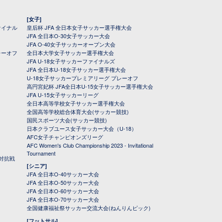
[女子]
ァイナル
皇后杯 JFA 全日本女子サッカー選手権大会
JFA 全日本O-30女子サッカー大会
JFA O-40女子サッカーオープン大会
レーオフ
全日本大学女子サッカー選手権大会
JFA U-18女子サッカーファイナルズ
JFA 全日本U-18女子サッカー選手権大会
U-18女子サッカープレミアリーグ プレーオフ
高円宮妃杯 JFA全日本U-15女子サッカー選手権大会
JFA U-15女子サッカーリーグ
全日本高等学校女子サッカー選手権大会
全国高等学校総合体育大会(サッカー競技)
国民スポーツ大会(サッカー競技)
日本クラブユース女子サッカー大会（U-18）
AFC女子チャンピオンズリーグ
AFC Women's Club Championship 2023 - Invitational
Tournament
対抗戦
[シニア]
JFA 全日本O-40サッカー大会
JFA 全日本O-50サッカー大会
JFA 全日本O-60サッカー大会
JFA 全日本O-70サッカー大会
全国健康福祉祭サッカー交流大会(ねんりんピック)
[フットサル]