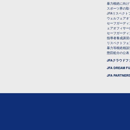
暴力根絶に向け
スポーツ界の取
JFAリスペク
ウェルフェアオ
セーフガーディ
ェアオフィサー
セーフガーディ
指導者養成講習
リスペクトフェ
暴力等根絶相談
懲罰処分の公表
JFAクラウド
JFA DREAM F
JFA PARTNERS