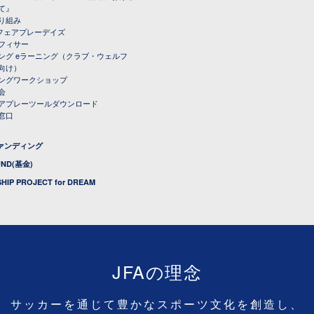
て』
り組み
トフェアプレーデイズ
フィサー
ング eラーニング（クラブ・ウェルフ
向け）
ングワークショップ
会
アプレーツールダウンロード
窓口
ファンディング
UND(基金)
HIP PROJECT for DREAM
JFAの理念
サッカーを通じて豊かなスポーツ文化を創造し、