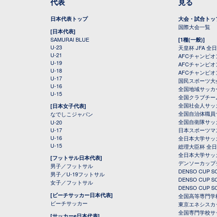
代表
見る
日本代表トップ
大会・試合トッ
国際大会一覧
[日本代表]
SAMURAI BLUE
[1種(一般)]
U-23
天皇杯 JFA 
U-21
AFCチャンピ
U-19
AFCチャンピオン
U-18
AFCチャンピオ
U-17
国民スポーツ大
U-16
全国地域サッカ
U-15
全国クラブチー
全国社会人サッ
[日本女子代表]
全国自治体職員
なでしこジャパン
全国自衛隊サッ
U-20
U-17
日本スポーツマ
U-16
全日本大学サッ
U-15
総理大臣杯 全
全日本大学サッ
[フットサル日本代表]
デンソーカップ
男子／フットサル
DENSO CUP
男子／U-19フットサル
DENSO CUP
女子／フットサル
DENSO CUP
[ビーチサッカー日本代表]
全国高等専門学
ビーチサッカー
東京エネシスカ
全国専門学校サ
[サッカーe日本代表]