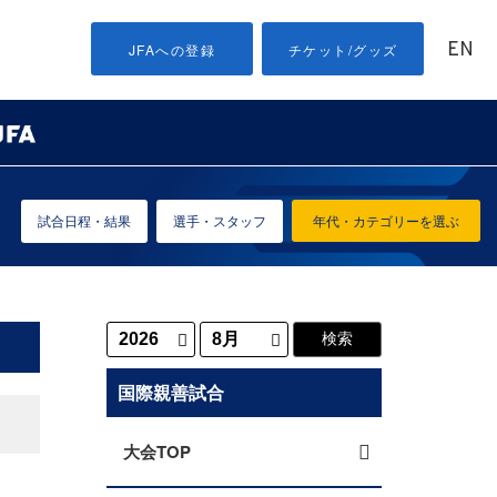
EN
JFAへの登録
チケット/グッズ
試合日程・結果
選手・スタッフ
年代・カテゴリーを選ぶ
国際親善試合
大会TOP
）