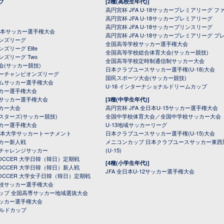
プ
[2種(高校生年代)]
高円宮杯 JFA U-18サッカープレミアリーグ フ
高円宮杯 JFA U-18サッカープレミアリーグ
高円宮杯 JFA U-18サッカープリンスリーグ
全日本サッカー選手権大会
高円宮杯 JFA U-18サッカープレミアリーグ プ
オンズリーグ
全国高等学校サッカー選手権大会
ズリーグ Elite
全国高等学校総合体育大会(サッカー競技)
ンズリーグ Two
全国高等学校定時制通信制サッカー大会
会(サッカー競技)
日本クラブユースサッカー選手権(U-18)大会
ーチャンピオンズリーグ
国民スポーツ大会(サッカー競技)
ムサッカー選手権大会
U-16 インターナショナルドリームカップ
カー選手権大会
サッカー選手権大会
[3種(中学生年代)]
カー大会
高円宮杯 JFA 全日本U-15サッカー選手権大会
スターズ(サッカー競技)
全国中学校体育大会／全国中学校サッカー大会
カー選手権大会
U-13地域サッカーリーグ
日本大学サッカートーナメント
日本クラブユースサッカー選手権(U-15)大会
カー新人戦
メニコンカップ 日本クラブユースサッカー東西
チャレンジサッカー
(U-15)
 SOCCER 大学日韓（韓日）定期戦
[4種(小学生年代)]
 SOCCER 大学日韓（韓日）新人戦
JFA 全日本U-12サッカー選手権大会
 SOCCER 大学女子日韓（韓日）定期戦
校サッカー選手権大会
ップ 全国高専サッカー地域選抜大会
ッカー選手権大会
ールドカップ