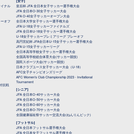
[女子]
ァイナル
皇后杯 JFA 全日本女子サッカー選手権大会
JFA 全日本O-30女子サッカー大会
JFA O-40女子サッカーオープン大会
レーオフ
全日本大学女子サッカー選手権大会
JFA U-18女子サッカーファイナルズ
JFA 全日本U-18女子サッカー選手権大会
U-18女子サッカープレミアリーグ プレーオフ
高円宮妃杯 JFA全日本U-15女子サッカー選手権大会
JFA U-15女子サッカーリーグ
全日本高等学校女子サッカー選手権大会
全国高等学校総合体育大会(サッカー競技)
国民スポーツ大会(サッカー競技)
日本クラブユース女子サッカー大会（U-18）
AFC女子チャンピオンズリーグ
AFC Women's Club Championship 2023 - Invitational
Tournament
対抗戦
[シニア]
JFA 全日本O-40サッカー大会
JFA 全日本O-50サッカー大会
JFA 全日本O-60サッカー大会
JFA 全日本O-70サッカー大会
全国健康福祉祭サッカー交流大会(ねんりんピック)
[フットサル]
JFA 全日本フットサル選手権大会
JFA 全日本女子フットサル選手権大会