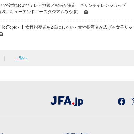
表との対戦およびテレビ放送／配信が決定 キリンチャレンジカップ
24＠宮城／キューアンドエースタジアムみやぎ）
HotTopic～】女性指導者を2倍にしたい～女性指導者が広げる女子サッ
│
一覧へ