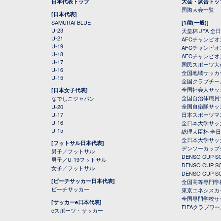
日本代表トップ
大会・試合トッ
国際大会一覧
[日本代表]
SAMURAI BLUE
[1種(一般)]
U-23
天皇杯 JFA 
U-21
AFCチャンピ
U-19
AFCチャンピオン
U-18
AFCチャンピオ
U-17
国民スポーツ大
U-16
全国地域サッカ
U-15
全国クラブチー
全国社会人サッ
[日本女子代表]
全国自治体職員
なでしこジャパン
全国自衛隊サッ
U-20
U-17
日本スポーツマ
U-16
全日本大学サッ
U-15
総理大臣杯 全
全日本大学サッ
[フットサル日本代表]
デンソーカップ
男子／フットサル
DENSO CUP
男子／U-19フットサル
DENSO CUP
女子／フットサル
DENSO CUP
[ビーチサッカー日本代表]
全国高等専門学
ビーチサッカー
東京エネシスカ
全国専門学校サ
[サッカーe日本代表]
FIFAクラブワ
eスポーツ・サッカー