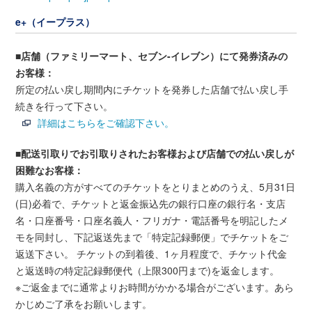
e+（イープラス）
■店舗（ファミリーマート、セブン-イレブン）にて発券済みの
お客様：
所定の払い戻し期間内にチケットを発券した店舗で払い戻し手
続きを行って下さい。
詳細はこちらをご確認下さい。
■配送引取りでお引取りされたお客様および店舗での払い戻しが
困難なお客様：
購入名義の方がすべてのチケットをとりまとめのうえ、5月31日
(日)必着で、チケットと返金振込先の銀行口座の銀行名・支店
名・口座番号・口座名義人・フリガナ・電話番号を明記したメ
モを同封し、下記返送先まで「特定記録郵便」でチケットをご
返送下さい。 チケットの到着後、1ヶ月程度で、チケット代金
と返送時の特定記録郵便代（上限300円まで)を返金します。
※ご返金までに通常よりお時間がかかる場合がございます。あら
かじめご了承をお願いします。