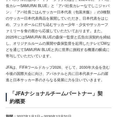
長カレーSAMURAI BLUE」と「アパ社長カレーなでしこジャパ
ン」「アパ社長ごはんサッカー日本代表（包装米飯）」の3種類
のサッカー日本代表商品を展開していただき、日本代表をはじ
め、フットボールに打ち込むサッカー少年・少女やサッカーフ
ァミリーを食の面から応援していただいております。また、
2025年にはSAMURAI BLUEの森保一監督と広告出演契約を締結
し、オリジナルルームの展開や森保監督を起用したテレビCMな
どを通じてSAMURAI BLUEと共に世界に挑戦する機運の醸成に
寄与していただいています。
JFAは、FIFAワールドカップ2026、そして、2030年大会を含む
今後の国際大会に向け、アパホテルと共に日本代表チームの躍
進と日本サッカー界のさらなる発展に力を注いでいきます。
「JFAナショナルチームパートナー」契
約概要
期間：
2027年1月1日～2030年12月31日