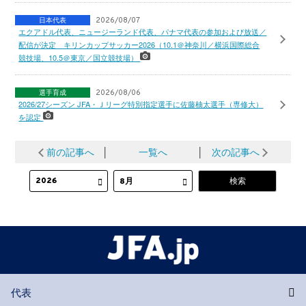
日本代表
2026/08/07
エクアドル代表、ニュージーランド代表、パナマ代表の参加および放送／
配信が決定 キリンカップサッカー2026（10.1＠神奈川／横浜国際総合
競技場、10.5＠東京／国立競技場）
選手育成
2026/08/06
2026/27シーズン JFA・Ｊリーグ特別指定選手に佐藤柚太選手（専修大）
を認定
前の記事へ
│
一覧へ
│
次の記事へ
代表