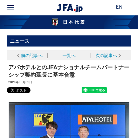
EN
日本代表
ニュース
前の記事へ
│
一覧へ
│
次の記事へ
アパホテルとのJFAナショナルチームパートナー
シップ契約延長に基本合意
2026年06月02日