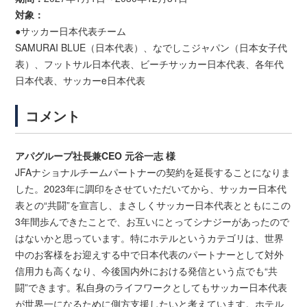
対象：
●サッカー日本代表チーム
SAMURAI BLUE（日本代表）、なでしこジャパン（日本女子代
表）、フットサル日本代表、ビーチサッカー日本代表、各年代
日本代表、サッカーe日本代表
コメント
アパグループ社長兼CEO 元谷一志 様
JFAナショナルチームパートナーの契約を延長することになりま
した。2023年に調印をさせていただいてから、サッカー日本代
表との“共闘”を宣言し、まさしくサッカー日本代表とともにこの
3年間歩んできたことで、お互いにとってシナジーがあったので
はないかと思っています。特にホテルというカテゴリは、世界
中のお客様をお迎えする中で日本代表のパートナーとして対外
信用力も高くなり、今後国内外における発信という点でも“共
闘”できます。私自身のライフワークとしてもサッカー日本代表
が世界一になるために側方支援したいと考えています。ホテル