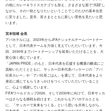
の他にカレー＆ライスカテゴリも加え、さまざまな面で“共闘”し
ながら、その一助となりたいということでこのたびの基本合意
に至りました。是非、皆さまとともに新しい景色を見たいと思
います。
宮本恒靖 会長
アパホテルには、2023年からJFAナショナルチームパートナー
として、日本代表チームを力強く支えていただいています。今
回、2030年までパートナーシップを延長いただけることを、大
変心強く感じています。
「JAPAN PRIDE」のもと、日本代表を応援する機運の醸成にご
貢献いただくとともに、サッカー日本代表パッケージの「アパ
社長カレー」や「アパ社長ごはん」を通じて、日本代表をより
身近に感じてもらうきっかけをつくっていただいていること
に、心より感謝しています。
FIFAワールドカップ2026、そして2030年に向けて、日本サッカ
ーはさらなる挑戦を続けます。これからもアパホテルととも
に、「サッカーで未来をつくる」という思いを共有しながら、
日本代表、そして日本サッカーの発展につなげていきたいと思