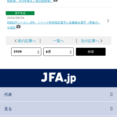
競技場、10.5＠東京／国立競技場）
選手育成
2026/08/06
2026/27シーズン JFA・Ｊリーグ特別指定選手に佐藤柚太選手（専修大）
を認定
前の記事へ
│
一覧へ
│
次の記事へ
代表
見る