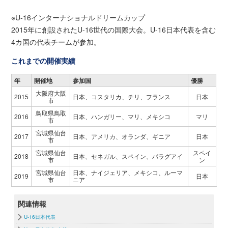
※U-16インターナショナルドリームカップ
2015年に創設されたU-16世代の国際大会。U-16日本代表を含む
4カ国の代表チームが参加。
これまでの開催実績
年
開催地
参加国
優勝
大阪府大阪
2015
日本、コスタリカ、チリ、フランス
日本
市
鳥取県鳥取
2016
日本、ハンガリー、マリ、メキシコ
マリ
市
宮城県仙台
2017
日本、アメリカ、オランダ、ギニア
日本
市
宮城県仙台
スペイ
2018
日本、セネガル、スペイン、パラグアイ
市
ン
宮城県仙台
日本、ナイジェリア、メキシコ、ルーマ
2019
日本
市
ニア
関連情報
U-16日本代表