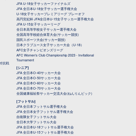
JFA U-18女子サッカーファイナルズ
JFA 全日本U-18女子サッカー選手権大会
U-18女子サッカープレミアリーグ プレーオフ
高円宮妃杯 JFA全日本U-15女子サッカー選手権大会
JFA U-15女子サッカーリーグ
全日本高等学校女子サッカー選手権大会
全国高等学校総合体育大会(サッカー競技)
国民スポーツ大会(サッカー競技)
日本クラブユース女子サッカー大会（U-18）
AFC女子チャンピオンズリーグ
AFC Women's Club Championship 2023 - Invitational
Tournament
対抗戦
[シニア]
JFA 全日本O-40サッカー大会
JFA 全日本O-50サッカー大会
JFA 全日本O-60サッカー大会
JFA 全日本O-70サッカー大会
全国健康福祉祭サッカー交流大会(ねんりんピック)
[フットサル]
JFA 全日本フットサル選手権大会
JFA 全日本女子フットサル選手権大会
自衛隊女子フットサル大会
全日本大学フットサル大会
JFA 全日本U-18フットサル選手権大会
JFA 全日本U-15フットサル選手権大会