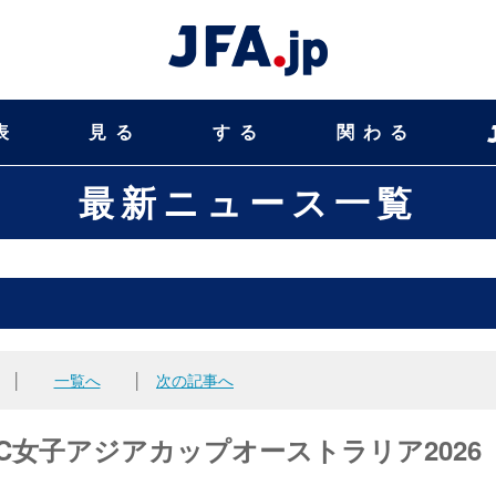
表
見る
する
関わる
最新ニュース一覧
│
一覧へ
│
次の記事へ
C女子アジアカップオーストラリア2026