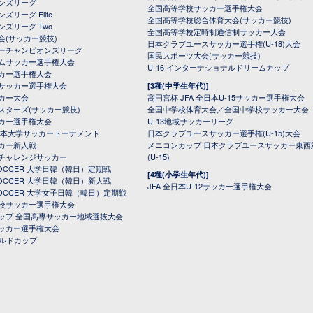
オンズリーグ
全国高等学校サッカー選手権大会
ズリーグ Elite
全国高等学校総合体育大会(サッカー競技)
ンズリーグ Two
全国高等学校定時制通信制サッカー大会
会(サッカー競技)
日本クラブユースサッカー選手権(U-18)大会
ーチャンピオンズリーグ
国民スポーツ大会(サッカー競技)
ムサッカー選手権大会
U-16 インターナショナルドリームカップ
カー選手権大会
サッカー選手権大会
[3種(中学生年代)]
カー大会
高円宮杯 JFA 全日本U-15サッカー選手権大会
スターズ(サッカー競技)
全国中学校体育大会／全国中学校サッカー大会
カー選手権大会
U-13地域サッカーリーグ
日本大学サッカートーナメント
日本クラブユースサッカー選手権(U-15)大会
カー新人戦
メニコンカップ 日本クラブユースサッカー東西
チャレンジサッカー
(U-15)
 SOCCER 大学日韓（韓日）定期戦
[4種(小学生年代)]
 SOCCER 大学日韓（韓日）新人戦
JFA 全日本U-12サッカー選手権大会
 SOCCER 大学女子日韓（韓日）定期戦
校サッカー選手権大会
ップ 全国高専サッカー地域選抜大会
ッカー選手権大会
ールドカップ