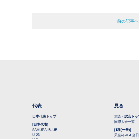
前の記事へ
代表
見る
日本代表トップ
大会・試合トッ
国際大会一覧
[日本代表]
SAMURAI BLUE
[1種(一般)]
U-23
天皇杯 JFA 