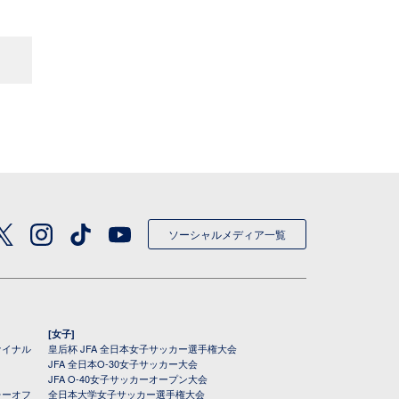
ソーシャルメディア一覧
[女子]
ァイナル
皇后杯 JFA 全日本女子サッカー選手権大会
JFA 全日本O-30女子サッカー大会
JFA O-40女子サッカーオープン大会
レーオフ
全日本大学女子サッカー選手権大会