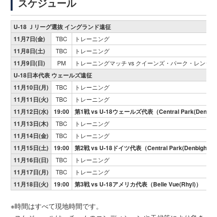
スケジュール
U-18 Ｊリーグ選抜 イングランド遠征
11月7日(金)
TBC
トレーニング
11月8日(土)
TBC
トレーニング
11月9日(日)
PM
トレーニングマッチ vs クイーンズ・パーク・レンジャ
U-18日本代表 ウェールズ遠征
11月10日(月)
TBC
トレーニング
11月11日(火)
TBC
トレーニング
11月12日(水)
19:00
第1戦 vs U-18ウェールズ代表（Central Park(Denbig
11月13日(木)
TBC
トレーニング
11月14日(金)
TBC
トレーニング
11月15日(土)
19:00
第2戦 vs U-18ドイツ代表（Central Park(Denbigh)）
11月16日(日)
TBC
トレーニング
11月17日(月)
TBC
トレーニング
11月18日(火)
19:00
第3戦 vs U-18アメリカ代表（Belle Vue(Rhyl)）
※時間はすべて現地時間です。