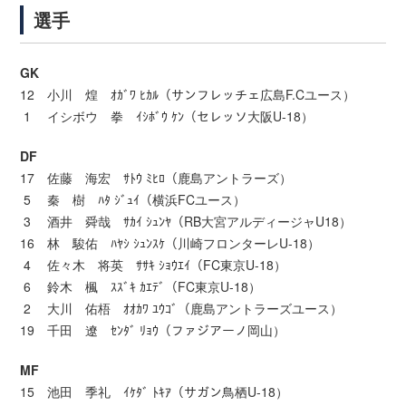
選手
GK
12 小川 煌 ｵｶﾞﾜ ﾋｶﾙ（サンフレッチェ広島F.Cユース）
1 イシボウ 拳 ｲｼﾎﾞｳ ｹﾝ（セレッソ大阪U-18）
DF
17 佐藤 海宏 ｻﾄｳ ﾐﾋﾛ（鹿島アントラーズ）
5 秦 樹 ﾊﾀ ｼﾞｭｲ（横浜FCユース）
3 酒井 舜哉 ｻｶｲ ｼｭﾝﾔ（RB大宮アルディージャU18）
16 林 駿佑 ﾊﾔｼ ｼｭﾝｽｹ（川崎フロンターレU-18）
4 佐々木 将英 ｻｻｷ ｼｮｳｴｲ（FC東京U-18）
6 鈴木 楓 ｽｽﾞｷ ｶｴﾃﾞ（FC東京U-18）
2 大川 佑梧 ｵｵｶﾜ ﾕｳｺﾞ（鹿島アントラーズユース）
19 千田 遼
ｾﾝﾀﾞ
ﾘｮｳ（ファジアーノ岡山）
MF
15 池田 季礼 ｲｹﾀﾞ ﾄｷｱ（サガン鳥栖U-18）