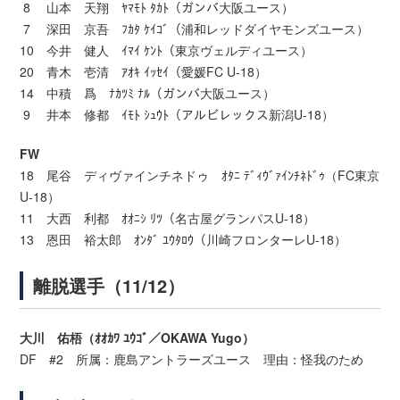
8 山本 天翔 ﾔﾏﾓﾄ ﾀｶﾄ（ガンバ大阪ユース）
7 深田 京吾 ﾌｶﾀ ｹｲｺﾞ（浦和レッドダイヤモンズユース）
10 今井 健人 ｲﾏｲ ｹﾝﾄ（東京ヴェルディユース）
20 青木 壱清 ｱｵｷ ｲｯｾｲ（愛媛FC U-18）
14 中積 爲 ﾅｶﾂﾐ ﾅﾙ（ガンバ大阪ユース）
9 井本 修都 ｲﾓﾄ ｼｭｳﾄ（アルビレックス新潟U-18）
FW
18 尾谷 ディヴァインチネドゥ ｵﾀﾆ ﾃﾞｨｳﾞｧｲﾝﾁﾈﾄﾞｩ（FC東京
U-18）
11 大西 利都 ｵｵﾆｼ ﾘﾂ（名古屋グランパスU-18）
13 恩田 裕太郎 ｵﾝﾀﾞ ﾕｳﾀﾛｳ（川崎フロンターレU-18）
離脱選手（11/12）
大川 佑梧（ｵｵｶﾜ ﾕｳｺﾞ／OKAWA Yugo）
DF #2 所属：鹿島アントラーズユース 理由：怪我のため