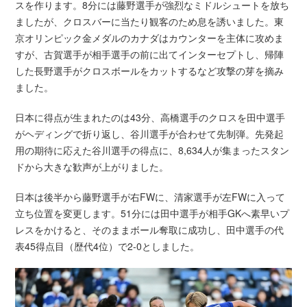
スを作ります。8分には藤野選手が強烈なミドルシュートを放ち
ましたが、クロスバーに当たり観客のため息を誘いました。東
京オリンピック金メダルのカナダはカウンターを主体に攻めま
すが、古賀選手が相手選手の前に出てインターセプトし、帰陣
した長野選手がクロスボールをカットするなど攻撃の芽を摘み
ました。
日本に得点が生まれたのは43分、高橋選手のクロスを田中選手
がヘディングで折り返し、谷川選手が合わせて先制弾。先発起
用の期待に応えた谷川選手の得点に、8,634人が集まったスタン
ドから大きな歓声が上がりました。
日本は後半から藤野選手が右FWに、清家選手が左FWに入って
立ち位置を変更します。51分には田中選手が相手GKへ素早いプ
レスをかけると、そのままボール奪取に成功し、田中選手の代
表45得点目（歴代4位）で2-0としました。