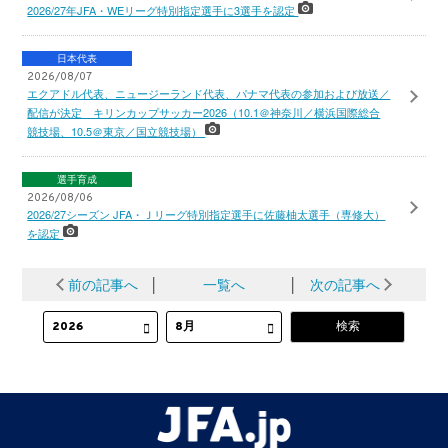
2026/27年JFA・WEリーグ特別指定選手に3選手を認定
日本代表
2026/08/07
エクアドル代表、ニュージーランド代表、パナマ代表の参加および放送／
配信が決定 キリンカップサッカー2026（10.1＠神奈川／横浜国際総合
競技場、10.5＠東京／国立競技場）
選手育成
2026/08/06
2026/27シーズン JFA・Ｊリーグ特別指定選手に佐藤柚太選手（専修大）
を認定
前の記事へ
│
一覧へ
│
次の記事へ