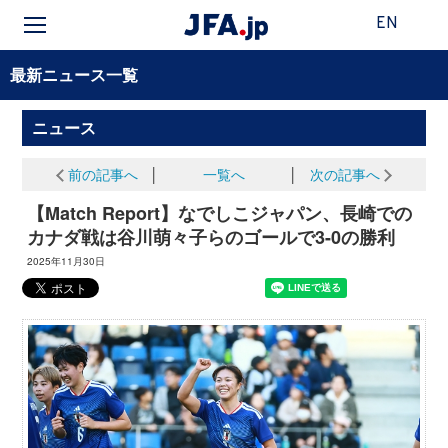
EN
最新ニュース一覧
ニュース
前の記事へ
│
一覧へ
│
次の記事へ
【Match Report】なでしこジャパン、長崎での
カナダ戦は谷川萌々子らのゴールで3-0の勝利
2025年11月30日