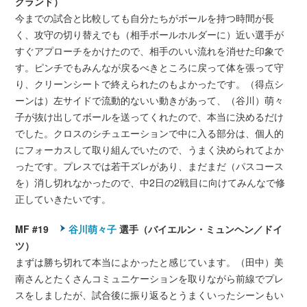
グランド）
今までの試合と比較しても自分たちがボールを持つ時間が長
く、攻守の切り替えでも（相手ボールホルダーに）近い選手が
すぐアプローチをかけたので、相手のいい流れを消せた印象で
す。ピンチでもみんなが戻るべきところに戻って体を張って守
り、クリーンシートで終えられたのもよかったです。（得点シ
ーンは）左サイドで流動的ないい動きがあって、（谷川）萌々
子が抜け出してボールを送ってくれたので、本当に決めるだけ
でした。クロスのシチュエーションで中に入る部分は、個人的
にフォーカスして取り組んでいたので、うまく決められてよか
ったです。プレスでは若干ズレがあり、まだまだ（パスコース
を）消し切れなかったので、中2日の2戦目に向けてみんなで修
正していきたいです。
MF #19
谷川萌々子
選手（バイエルン・ミュンヘン／ドイ
ツ）
まずは勝ち切れて本当によかったと感じています。（田中）美
南さんとたくさんコミュニケーションを取りながら前線でプレ
スをしましたが、試合後に振り返るとうまくいったシーンもい