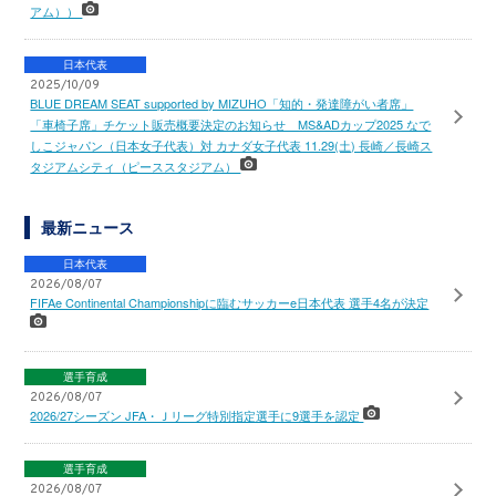
アム））
日本代表
2025/10/09
BLUE DREAM SEAT supported by MIZUHO「知的・発達障がい者席」
「車椅子席」チケット販売概要決定のお知らせ MS&ADカップ2025 なで
しこジャパン（日本女子代表）対 カナダ女子代表 11.29(土) 長崎／長崎ス
タジアムシティ（ピーススタジアム）
最新ニュース
日本代表
2026/08/07
FIFAe Continental Championshipに臨むサッカーe日本代表 選手4名が決定
選手育成
2026/08/07
2026/27シーズン JFA・Ｊリーグ特別指定選手に9選手を認定
選手育成
2026/08/07