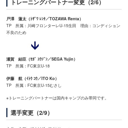
トレーニングパートナー変更（2/6）
戸澤 蓮太（ﾄｻﾞﾜ ﾚﾝﾀ／TOZAWA Renta）
TP 所属：川崎フロンターレU-15生田 理由：コンディション
不良のため
瀬賀 結臣（ｾｶﾞ ﾕｳｼﾞﾝ／SEGA Yujin）
TP 所属：FC東京U-18
伊藤 航（ｲﾄｳ ｺｳ／ITO Ko）
TP 所属：FC東京U-15むさし
※トレーニングパートナーは国内キャンプのみ帯同です。
選手変更（2/9）