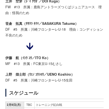
土井 空芽（ﾄﾞｲ ｸｳｶﾞ／DOI Kuga）
FW #13 所属：鹿島アントラーズつくばジュニアユース 理
由：怪我のため
笹倉 拓真（ｻｻｸﾗ ﾀｸﾏ／SASAKURA Takuma）
DF #5 所属：川崎フロンターレU-18 理由：コンディション
不良のため
伊藤 航（ｲﾄｳ ｺｳ／ITO Ko）
MF #13 所属：FC東京U-15むさし
上野 煌士郎（ｳｴﾉ ｺｳｼﾛｳ／UENO Koshiro）
DF #5 所属：川崎フロンターレU-15生田
スケジュール
2月9日(月)
TBC
トレーニング紅白戦