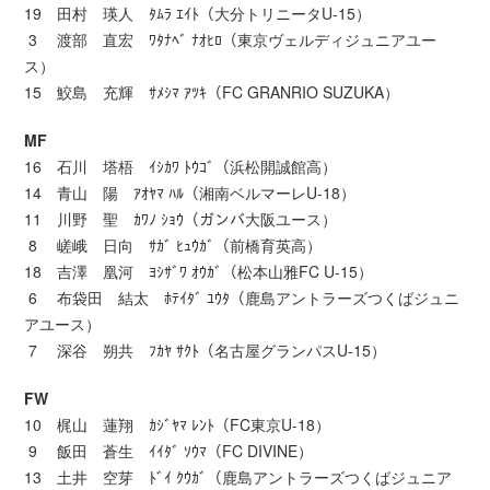
19 田村 瑛人 ﾀﾑﾗ ｴｲﾄ（大分トリニータU-15）
3 渡部 直宏 ﾜﾀﾅﾍﾞ ﾅｵﾋﾛ（東京ヴェルディジュニアユー
ス）
15 鮫島 充輝 ｻﾒｼﾏ ｱﾂｷ（FC GRANRIO SUZUKA）
MF
16 石川 塔梧 ｲｼｶﾜ ﾄｳｺﾞ（浜松開誠館高）
14 青山 陽 ｱｵﾔﾏ ﾊﾙ（湘南ベルマーレU-18）
11 川野 聖 ｶﾜﾉ ｼｮｳ（ガンバ大阪ユース）
8 嵯峨 日向 ｻｶﾞ ﾋｭｳｶﾞ（前橋育英高）
18 吉澤 凰河 ﾖｼｻﾞﾜ ｵｳｶﾞ（松本山雅FC U-15）
6 布袋田 結太 ﾎﾃｲﾀﾞ ﾕｳﾀ（鹿島アントラーズつくばジュニ
アユース）
7 深谷 朔共 ﾌｶﾔ ｻｸﾄ（名古屋グランパスU-15）
FW
10 梶山 蓮翔 ｶｼﾞﾔﾏ ﾚﾝﾄ（FC東京U-18）
9 飯田 蒼生 ｲｲﾀﾞ ｿｳﾏ（FC DIVINE）
13 土井 空芽 ﾄﾞｲ ｸｳｶﾞ（鹿島アントラーズつくばジュニア