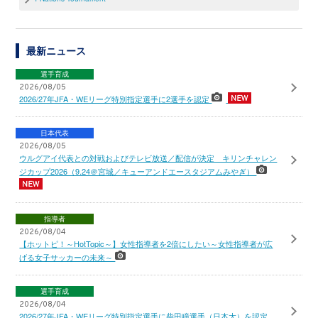
最新ニュース
選手育成
2026/08/05
2026/27年JFA・WEリーグ特別指定選手に2選手を認定
日本代表
2026/08/05
ウルグアイ代表との対戦およびテレビ放送／配信が決定 キリンチャレン
ジカップ2026（9.24＠宮城／キューアンドエースタジアムみやぎ）
指導者
2026/08/04
【ホットピ！～HotTopic～】女性指導者を2倍にしたい～女性指導者が広
げる女子サッカーの未来～
選手育成
2026/08/04
2026/27年JFA・WEリーグ特別指定選手に柴田瞳選手（日本大）を認定