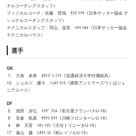
ナルコーチングスタッフ）
フィジカルコーチ：佐藤 哲哉 ｻﾄｳ ﾃﾂﾔ（日本サッカー協会 ナ
ショナルコーチングスタッフ）
テクニカルスタッフ：羽山 温音 ﾊﾔﾏ ﾊﾙﾄ（日本サッカー協会
テクニカルハウス）
選手
GK
1 大泉 未来 ｵｵｲｽﾞﾐ ﾐﾗｲ（流通経済大学付属柏高）
12 シュルツ 建斗 ｼｭﾙﾂ ｹﾝﾄ（鹿島アントラーズつくばジュ
ニアユース）
DF
2 池田 歩弘 ｲｹﾀﾞ ｱﾕﾑ（名古屋グランパスU-18）
5 笹倉 拓真 ｻｻｸﾗ ﾀｸﾏ（川崎フロンターレU-18）
4 林 天音 ﾊﾔｼ ﾃｵﾝ（大分トリニータU-15）
17 遠山 越 ﾄｵﾔﾏ ｺｴ（柏レイソルU-15）