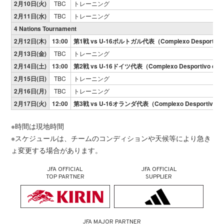
2月10日(火)
TBC
トレーニング
2月11日(水)
TBC
トレーニング
4 Nations Tournament
2月12日(木)
13:00
第1戦 vs U-16ポルトガル代表（Complexo Desportivo
2月13日(金)
TBC
トレーニング
2月14日(土)
13:00
第2戦 vs U-16ドイツ代表（Complexo Desportivo de
2月15日(日)
TBC
トレーニング
2月16日(月)
TBC
トレーニング
2月17日(火)
12:00
第3戦 vs U-16オランダ代表（Complexo Desportivo d
※時間は現地時間
※スケジュールは、チームのコンディションや天候等により急き
ょ変更する場合があります。
JFA OFFICIAL
JFA OFFICIAL
TOP PARTNER
SUPPLIER
JFA MAJOR PARTNER