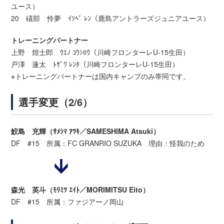
ユース）
20 礒部 怜夢 ｲｿﾍﾞ ﾚﾝ（鹿島アントラーズジュニアユース）
トレーニングパートナー
上野 煌士郎 ｳｴﾉ ｺｳｼﾛｳ（川崎フロンターレU-15生田）
戸澤 蓮太 ﾄｻﾞﾜ ﾚﾝﾀ（川崎フロンターレU-15生田）
※トレーニングパートナーは国内キャンプのみ帯同です。
選手変更（2/6）
鮫島 充輝（ｻﾒｼﾏ ｱﾂｷ／SAMESHIMA Atsuki）
DF #15 所属：FC GRANRIO SUZUKA 理由：怪我のため
森光 英斗（ﾓﾘﾐﾂ ｴｲﾄ／MORIMITSU Eito）
DF #15 所属：ファジアーノ岡山