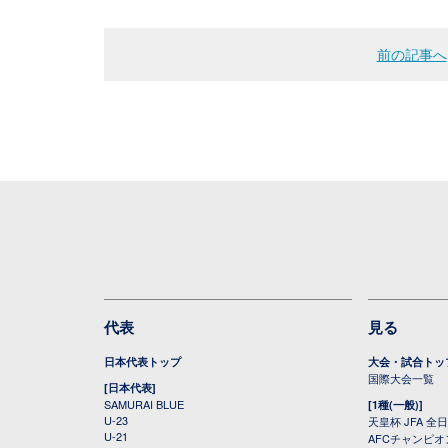
前の記事へ
代表
見る
日本代表トップ
大会・試合トッ
国際大会一覧
[日本代表]
SAMURAI BLUE
[1種(一般)]
U-23
天皇杯 JFA 
U-21
AFCチャンピ