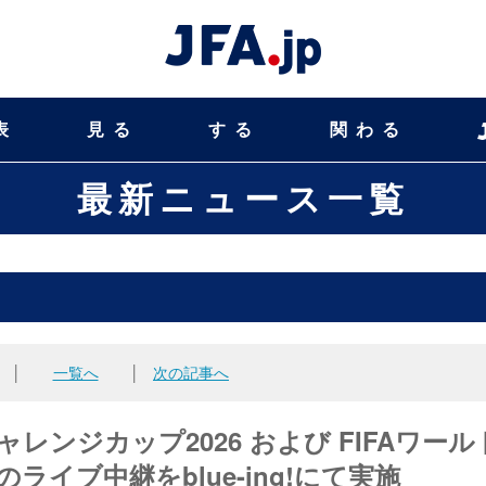
表
見る
する
関わる
最新ニュース一覧
│
一覧へ
│
次の記事へ
チャレンジカップ2026 および FIFAワール
ライブ中継をblue-ing!にて実施