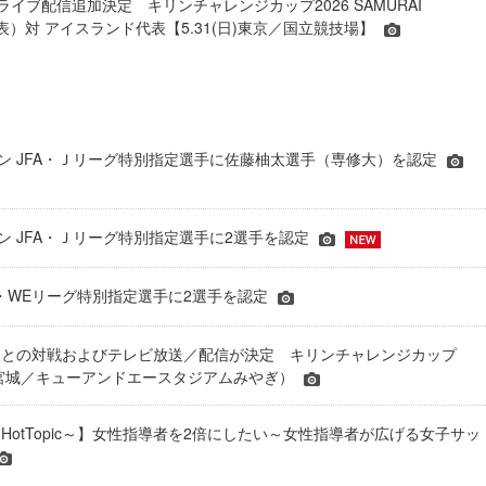
ライブ配信追加決定 キリンチャレンジカップ2026 SAMURAI
表）対 アイスランド代表【5.31(日)東京／国立競技場】
シーズン JFA・Ｊリーグ特別指定選手に佐藤柚太選手（専修大）を認定
ーズン JFA・Ｊリーグ特別指定選手に2選手を認定
JFA・WEリーグ特別指定選手に2選手を認定
表との対戦およびテレビ放送／配信が決定 キリンチャレンジカップ
24＠宮城／キューアンドエースタジアムみやぎ）
HotTopic～】女性指導者を2倍にしたい～女性指導者が広げる女子サッ