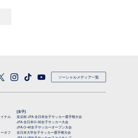
ソーシャルメディア一覧
[女子]
ァイナル
皇后杯 JFA 全日本女子サッカー選手権大会
JFA 全日本O-30女子サッカー大会
JFA O-40女子サッカーオープン大会
レーオフ
全日本大学女子サッカー選手権大会
JFA U-18女子サッカーファイナルズ