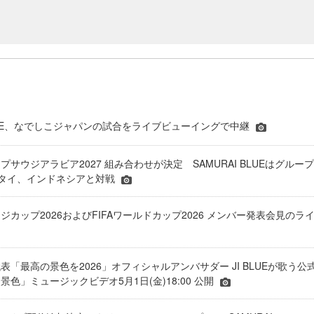
 BLUE、なでしこジャパンの試合をライブビューイングで中継
プサウジアラビア2027 組み合わせが決定 SAMURAI BLUEはグループ
、タイ、インドネシアと対戦
ジカップ2026およびFIFAワールドカップ2026 メンバー発表会見のラ
表「最高の景色を2026」オフィシャルアンバサダー JI BLUEが歌う公
色」ミュージックビデオ5月1日(金)18:00 公開