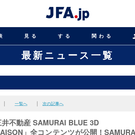
表
見る
する
関わる
最新ニュース一覧
│
一覧へ
│
次の記事へ
産 SAMURAI BLUE 3D
 by SAISON」全コンテンツが公開！SAMURA