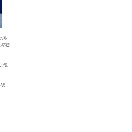
その歩
の応援
ご覧
公認・