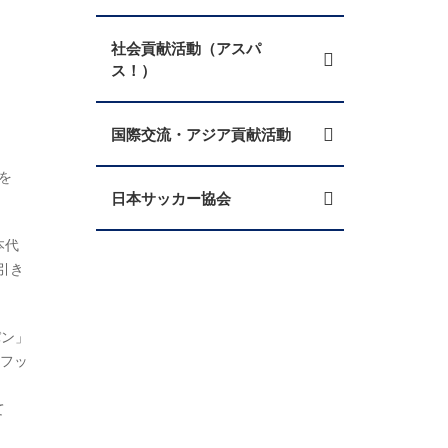
社会貢献活動（アスパ
ス！）
国際交流・アジア貢献活動
を
日本サッカー協会
本代
引き
パン」
、フッ
て