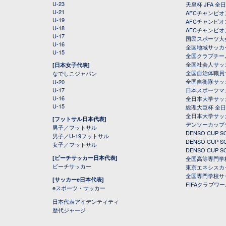
U-23
天皇杯 JFA 
U-21
AFCチャンピ
U-19
AFCチャンピオン
U-18
AFCチャンピオ
U-17
国民スポーツ大
U-16
全国地域サッカ
U-15
全国クラブチー
全国社会人サッ
[日本女子代表]
全国自治体職員
なでしこジャパン
全国自衛隊サッ
U-20
U-17
日本スポーツマ
U-16
全日本大学サッ
U-15
総理大臣杯 全
全日本大学サッ
[フットサル日本代表]
デンソーカップ
男子／フットサル
DENSO CUP
男子／U-19フットサル
DENSO CUP
女子／フットサル
DENSO CUP
[ビーチサッカー日本代表]
全国高等専門学
ビーチサッカー
東京エネシスカ
全国専門学校サ
[サッカーe日本代表]
FIFAクラブワ
eスポーツ・サッカー
日本代表アイデンティティ
歴代ジャージ