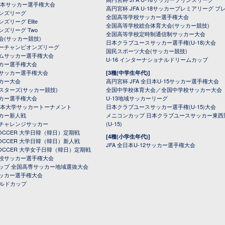
全日本サッカー選手権大会
高円宮杯 JFA U-18サッカープレミアリーグ プ
オンズリーグ
全国高等学校サッカー選手権大会
ズリーグ Elite
全国高等学校総合体育大会(サッカー競技)
ンズリーグ Two
全国高等学校定時制通信制サッカー大会
会(サッカー競技)
日本クラブユースサッカー選手権(U-18)大会
ーチャンピオンズリーグ
国民スポーツ大会(サッカー競技)
ムサッカー選手権大会
U-16 インターナショナルドリームカップ
カー選手権大会
サッカー選手権大会
[3種(中学生年代)]
カー大会
高円宮杯 JFA 全日本U-15サッカー選手権大会
スターズ(サッカー競技)
全国中学校体育大会／全国中学校サッカー大会
カー選手権大会
U-13地域サッカーリーグ
日本大学サッカートーナメント
日本クラブユースサッカー選手権(U-15)大会
カー新人戦
メニコンカップ 日本クラブユースサッカー東西
チャレンジサッカー
(U-15)
 SOCCER 大学日韓（韓日）定期戦
[4種(小学生年代)]
 SOCCER 大学日韓（韓日）新人戦
JFA 全日本U-12サッカー選手権大会
 SOCCER 大学女子日韓（韓日）定期戦
校サッカー選手権大会
ップ 全国高専サッカー地域選抜大会
ッカー選手権大会
ールドカップ