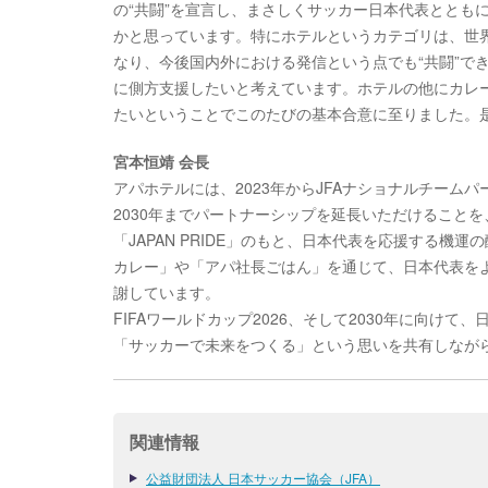
の“共闘”を宣言し、まさしくサッカー日本代表ととも
かと思っています。特にホテルというカテゴリは、世
なり、今後国内外における発信という点でも“共闘”で
に側方支援したいと考えています。ホテルの他にカレー
たいということでこのたびの基本合意に至りました。
宮本恒靖 会長
アパホテルには、2023年からJFAナショナルチー
2030年までパートナーシップを延長いただけること
「JAPAN PRIDE」のもと、日本代表を応援する
カレー」や「アパ社長ごはん」を通じて、日本代表を
謝しています。
FIFAワールドカップ2026、そして2030年に向
「サッカーで未来をつくる」という思いを共有しなが
関連情報
公益財団法人 日本サッカー協会（JFA）