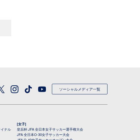
ソーシャルメディア一覧
[女子]
ァイナル
皇后杯 JFA 全日本女子サッカー選手権大会
JFA 全日本O-30女子サッカー大会
JFA O-40女子サッカーオープン大会