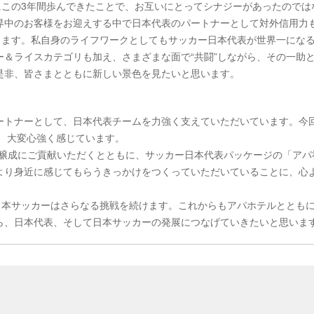
にこの3年間歩んできたことで、お互いにとってシナジーがあったのでは
界中のお客様をお迎えする中で日本代表のパートナーとして対外信用力
きます。私自身のライフワークとしてもサッカー日本代表が世界一にな
＆ライスカテゴリも加え、さまざまな面で“共闘”しながら、その一助
是非、皆さまとともに新しい景色を見たいと思います。
ムパートナーとして、日本代表チームを力強く支えていただいています。今
を、大変心強く感じています。
機運の醸成にご貢献いただくとともに、サッカー日本代表パッケージの「アパ
より身近に感じてもらうきっかけをつくっていただいていることに、心
けて、日本サッカーはさらなる挑戦を続けます。これからもアパホテルととも
ら、日本代表、そして日本サッカーの発展につなげていきたいと思いま