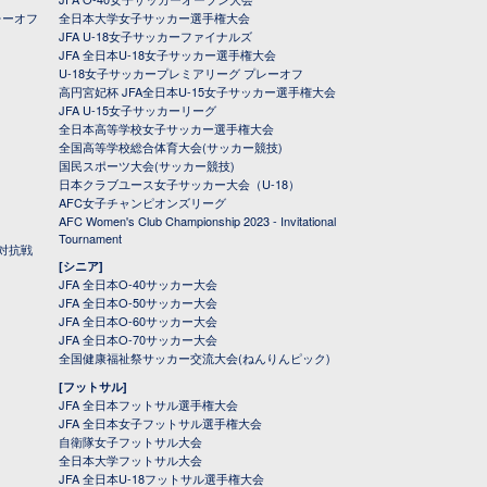
レーオフ
全日本大学女子サッカー選手権大会
JFA U-18女子サッカーファイナルズ
JFA 全日本U-18女子サッカー選手権大会
U-18女子サッカープレミアリーグ プレーオフ
高円宮妃杯 JFA全日本U-15女子サッカー選手権大会
JFA U-15女子サッカーリーグ
全日本高等学校女子サッカー選手権大会
全国高等学校総合体育大会(サッカー競技)
国民スポーツ大会(サッカー競技)
日本クラブユース女子サッカー大会（U-18）
AFC女子チャンピオンズリーグ
AFC Women's Club Championship 2023 - Invitational
Tournament
対抗戦
[シニア]
JFA 全日本O-40サッカー大会
JFA 全日本O-50サッカー大会
JFA 全日本O-60サッカー大会
JFA 全日本O-70サッカー大会
全国健康福祉祭サッカー交流大会(ねんりんピック)
[フットサル]
JFA 全日本フットサル選手権大会
JFA 全日本女子フットサル選手権大会
自衛隊女子フットサル大会
全日本大学フットサル大会
JFA 全日本U-18フットサル選手権大会