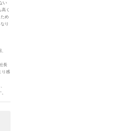
ない
も高く
るため
となり
回、
社長
より感
に、
す。