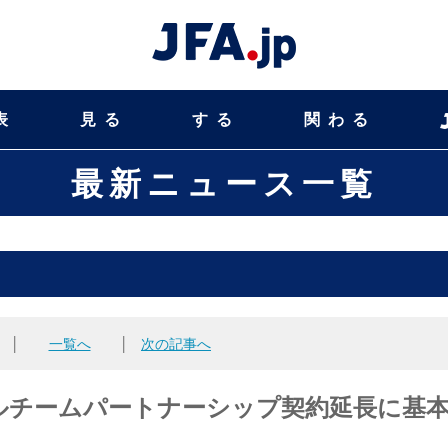
表
見る
する
関わる
最新ニュース一覧
│
一覧へ
│
次の記事へ
ルチームパートナーシップ契約延長に基