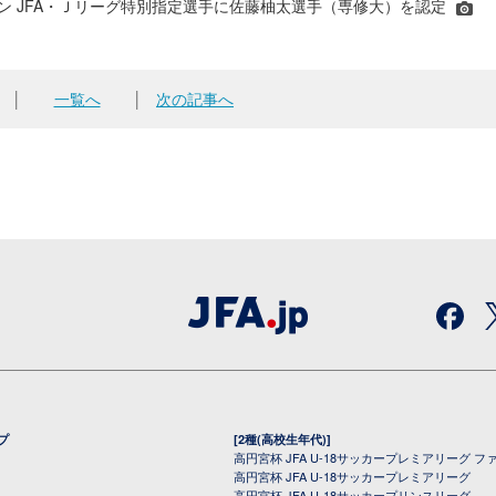
シーズン JFA・Ｊリーグ特別指定選手に佐藤柚太選手（専修大）を認定
│
一覧へ
│
次の記事へ
プ
[2種(高校生年代)]
高円宮杯 JFA U-18サッカープレミアリーグ フ
高円宮杯 JFA U-18サッカープレミアリーグ
高円宮杯 JFA U-18サッカープリンスリーグ