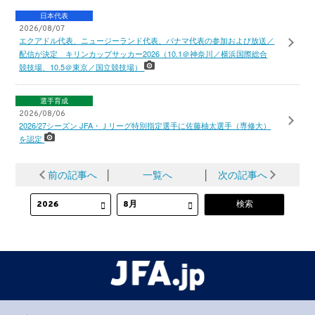
日本代表
2026/08/07
エクアドル代表、ニュージーランド代表、パナマ代表の参加および放送／
配信が決定 キリンカップサッカー2026（10.1＠神奈川／横浜国際総合
競技場、10.5＠東京／国立競技場）
選手育成
2026/08/06
2026/27シーズン JFA・Ｊリーグ特別指定選手に佐藤柚太選手（専修大）
を認定
前の記事へ
│
一覧へ
│
次の記事へ