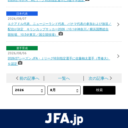
日本代表
2026/08/07
エクアドル代表、ニュージーランド代表、パナマ代表の参加および放送／
配信が決定 キリンカップサッカー2026（10.1＠神奈川／横浜国際総合
競技場、10.5＠東京／国立競技場）
選手育成
2026/08/06
2026/27シーズン JFA・Ｊリーグ特別指定選手に佐藤柚太選手（専修大）
を認定
前の記事へ
│
一覧へ
│
次の記事へ