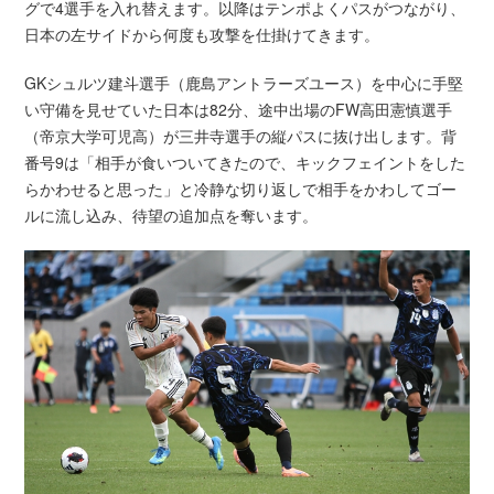
グで4選手を入れ替えます。以降はテンポよくパスがつながり、
日本の左サイドから何度も攻撃を仕掛けてきます。
GKシュルツ建斗選手（鹿島アントラーズユース）を中心に手堅
い守備を見せていた日本は82分、途中出場のFW高田憲慎選手
（帝京大学可児高）が三井寺選手の縦パスに抜け出します。背
番号9は「相手が食いついてきたので、キックフェイントをした
らかわせると思った」と冷静な切り返しで相手をかわしてゴー
ルに流し込み、待望の追加点を奪います。