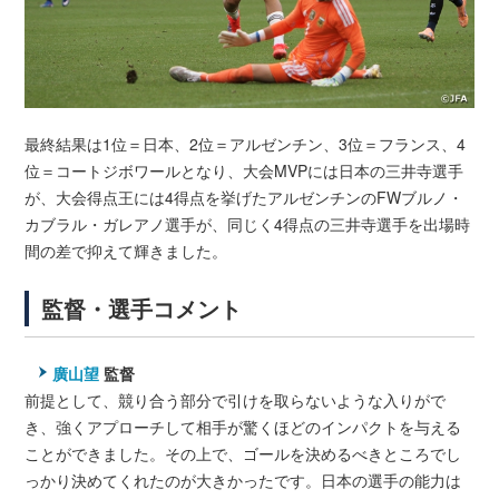
最終結果は1位＝日本、2位＝アルゼンチン、3位＝フランス、4
位＝コートジボワールとなり、大会MVPには日本の三井寺選手
が、大会得点王には4得点を挙げたアルゼンチンのFWブルノ・
カブラル・ガレアノ選手が、同じく4得点の三井寺選手を出場時
間の差で抑えて輝きました。
監督・選手コメント
廣山望
監督
前提として、競り合う部分で引けを取らないような入りがで
き、強くアプローチして相手が驚くほどのインパクトを与える
ことができました。その上で、ゴールを決めるべきところでし
っかり決めてくれたのが大きかったです。日本の選手の能力は