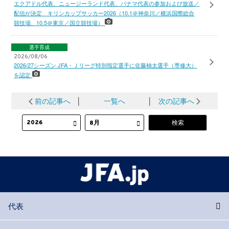
エクアドル代表、ニュージーランド代表、パナマ代表の参加および放送／
配信が決定 キリンカップサッカー2026（10.1＠神奈川／横浜国際総合
競技場、10.5＠東京／国立競技場）
選手育成
2026/08/06
2026/27シーズン JFA・Ｊリーグ特別指定選手に佐藤柚太選手（専修大）
を認定
前の記事へ
│
一覧へ
│
次の記事へ
代表