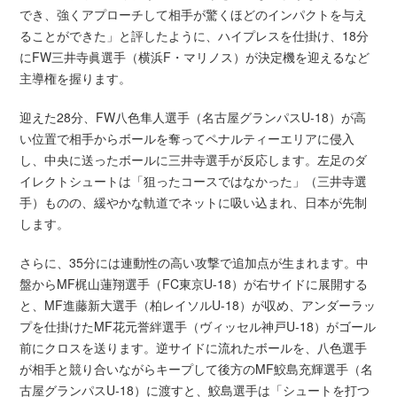
でき、強くアプローチして相手が驚くほどのインパクトを与え
ることができた」と評したように、ハイプレスを仕掛け、18分
にFW三井寺眞選手（横浜F・マリノス）が決定機を迎えるなど
主導権を握ります。
迎えた28分、FW八色隼人選手（名古屋グランパスU-18）が高
い位置で相手からボールを奪ってペナルティーエリアに侵入
し、中央に送ったボールに三井寺選手が反応します。左足のダ
イレクトシュートは「狙ったコースではなかった」（三井寺選
手）ものの、緩やかな軌道でネットに吸い込まれ、日本が先制
します。
さらに、35分には連動性の高い攻撃で追加点が生まれます。中
盤からMF梶山蓮翔選手（FC東京U-18）が右サイドに展開する
と、MF進藤新大選手（柏レイソルU-18）が収め、アンダーラッ
プを仕掛けたMF花元誉絆選手（ヴィッセル神戸U-18）がゴール
前にクロスを送ります。逆サイドに流れたボールを、八色選手
が相手と競り合いながらキープして後方のMF鮫島充輝選手（名
古屋グランパスU-18）に渡すと、鮫島選手は「シュートを打つ