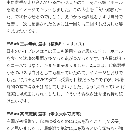
中に選手が走り込んでいるのが見えたので、そこへ緩いボール
を送るイメージでキックしました。この大会を「良い経験だっ
た」で終わらせるのではなく、見つかった課題をまずは自分で
改善し、次に招集されたときには一回りも二回りも成長した姿
を見せたいです。
FW #8 三井寺眞 選手（横浜F・マリノス）
日本のハイプレスはどの国にも通用すると思いますし、ボール
を奪って速攻の場面が多かった点が良かったです。1点目は狙っ
たコースではなく、たまたま決まりました。2点目は、鮫島選手
からのパスは自分としても狙っていたので、イメージどおりで
した。得点王とMVPのダブル受賞が目標だったのですが、出場
時間の差で得点王は逃してしまいました。もう1点取っていれば
確実に得点王になれましたし、そういう貪欲さは今後も持ち続
けたいです。
FW #9 高田憲慎 選手（帝京大学可児高）
今回が初招集で、代表に残るためには点を取ること（が必要）
だと思いましたし、最終戦で絶対に点を取るという気持ちが強