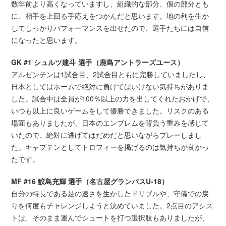
数年前より高くなっていますし、組織的な部分、個の部分とも
に、相手を上回る手応えをつかんだと思います。地の利を生か
してしっかりパフォーマンスを出せたので、選手たちには自信
になったと思います。
GK #1 シュルツ建斗 選手（鹿島アントラーズユース）
アルゼンチンは1試合目、2試合目ともに完勝していましたし、
日本としてはホームで絶対に負けてはいけない気持ちがありま
した。試合中は全員が100％以上の力を出してくれたおかげで、
いつも以上に良いゲームをして優勝できました。リスクのある
場面もありましたが、日本のエンブレムを背負う重みを感じて
いたので、絶対に逃げてはだめだと思いながらプレーしまし
た。キャプテンとしてトロフィーを掲げるのは気持ちが良かっ
たです。
MF #16 鮫島充輝 選手（名古屋グランパスU-18）
自分の特長である足の速さを生かしたドリブルや、守備での戻
りを何度もチャレンジしようと決めていました。2点目のアシス
トは、そのまま運んでシュートを打つ選択肢もありましたが、