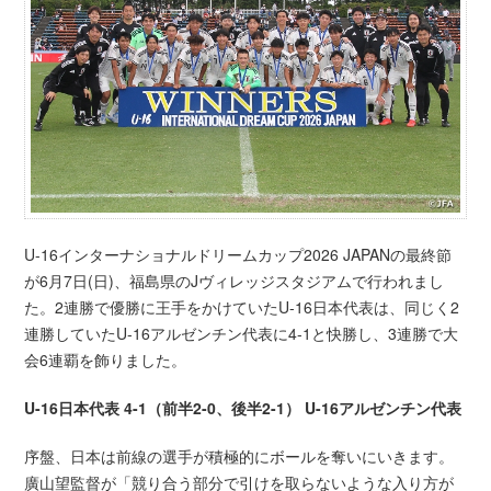
U-16インターナショナルドリームカップ2026 JAPANの最終節
が6月7日(日)、福島県のJヴィレッジスタジアムで行われまし
た。2連勝で優勝に王手をかけていたU-16日本代表は、同じく2
連勝していたU-16アルゼンチン代表に4-1と快勝し、3連勝で大
会6連覇を飾りました。
U-16日本代表 4-1（前半2-0、後半2-1） U-16アルゼンチン代表
序盤、日本は前線の選手が積極的にボールを奪いにいきます。
廣山望監督が「競り合う部分で引けを取らないような入り方が