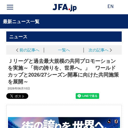
EN
最新ニュース一覧
ニュース
前の記事へ
│
一覧へ
│
次の記事へ
Ｊリーグと過去最大規模の共同プロモーション
を実施～「街の誇りを、世界へ。」 ワールド
カップと2026/27シーズン開幕に向けた共同施策
を展開～
2026年06月10日