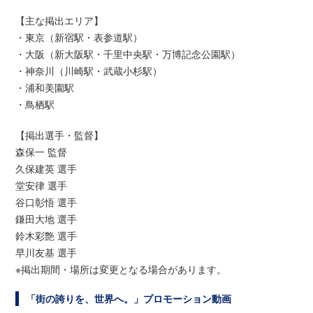
【主な掲出エリア】
・東京（新宿駅・表参道駅）
・大阪（新大阪駅・千里中央駅・万博記念公園駅）
・神奈川（川崎駅・武蔵小杉駅）
・浦和美園駅
・鳥栖駅
【掲出選手・監督】
森保一 監督
久保建英 選手
堂安律 選手
谷口彰悟 選手
鎌田大地 選手
鈴木彩艶 選手
早川友基 選手
※掲出期間・場所は変更となる場合があります。
「街の誇りを、世界へ。」プロモーション動画