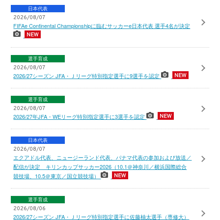
日本代表
2026/08/07
FIFAe Continental Championshipに臨むサッカーe日本代表 選手4名が決定
選手育成
2026/08/07
2026/27シーズン JFA・Ｊリーグ特別指定選手に9選手を認定
選手育成
2026/08/07
2026/27年JFA・WEリーグ特別指定選手に3選手を認定
日本代表
2026/08/07
エクアドル代表、ニュージーランド代表、パナマ代表の参加および放送／
配信が決定 キリンカップサッカー2026（10.1＠神奈川／横浜国際総合
競技場、10.5＠東京／国立競技場）
選手育成
2026/08/06
2026/27シーズン JFA・Ｊリーグ特別指定選手に佐藤柚太選手（専修大）