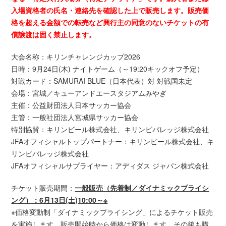
入場資格者の氏名・連絡先を確認した上で販売します。販売価
格を超える金額での転売など興行主の同意のないチケットの有
償譲渡は固く禁止します。
大会名称：キリンチャレンジカップ2026
日時：9月24日(木) ナイトゲーム（～19:20キックオフ予定）
対戦カード：SAMURAI BLUE（日本代表）対 対戦国未定
会場：宮城／キューアンドエースタジアムみやぎ
主催：公益財団法人日本サッカー協会
主管：一般社団法人宮城県サッカー協会
特別協賛：キリンビール株式会社、キリンビバレッジ株式会社
JFAオフィシャルトップパートナー：キリンビール株式会社、キ
リンビバレッジ株式会社
JFAオフィシャルサプライヤー：アディダス ジャパン株式会社
チケット販売期間：
一般販売（先着制／ダイナミックプライシ
ング）：6月13日(土)10:00～※
※価格変動制「ダイナミックプライシング」によるチケット販売
を実施します。販売開始時から価格は変動します。その後も購