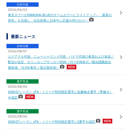
日本代表
2026/06/03
東京タワーがSAMURAI BLUEのチームカラーにライトアップ～「最高の
景色」を目指し、試合前夜に日本中に応援を呼びかけ～
最新ニュース
日本代表
2026/08/07
エクアドル代表、ニュージーランド代表、パナマ代表の参加および放送／
配信が決定 キリンカップサッカー2026（10.1＠神奈川／横浜国際総合
競技場、10.5＠東京／国立競技場）
選手育成
2026/08/06
2026/27シーズン JFA・Ｊリーグ特別指定選手に佐藤柚太選手（専修大）
を認定
選手育成
2026/08/06
2026/27シーズン JFA・Ｊリーグ特別指定選手に2選手を認定