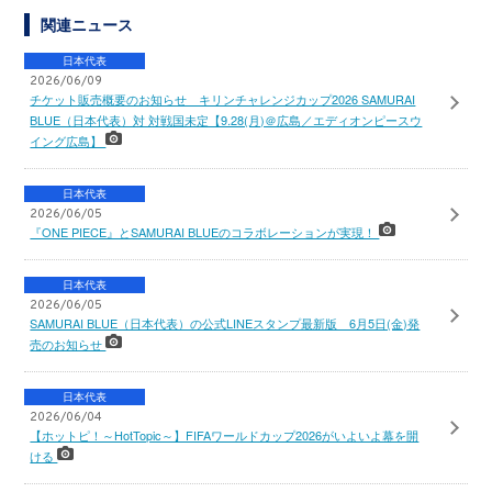
関連ニュース
日本代表
2026/06/09
チケット販売概要のお知らせ キリンチャレンジカップ2026 SAMURAI
BLUE（日本代表）対 対戦国未定【9.28(月)＠広島／エディオンピースウ
イング広島】
日本代表
2026/06/05
『ONE PIECE』とSAMURAI BLUEのコラボレーションが実現！
日本代表
2026/06/05
SAMURAI BLUE（日本代表）の公式LINEスタンプ最新版 6月5日(金)発
売のお知らせ
日本代表
2026/06/04
【ホットピ！～HotTopic～】FIFAワールドカップ2026がいよいよ幕を開
ける