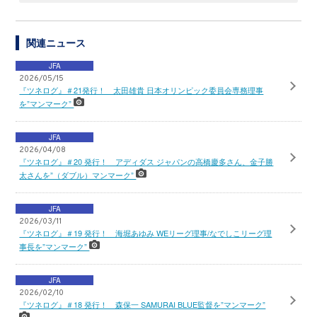
関連ニュース
JFA
2026/05/15
『ツネログ』＃21発行！ 太田雄貴 日本オリンピック委員会専務理事
を”マンマーク”
JFA
2026/04/08
『ツネログ』＃20 発行！ アディダス ジャパンの高橋慶多さん、金子勝
太さんを”（ダブル）マンマーク”
JFA
2026/03/11
『ツネログ』＃19 発行！ 海堀あゆみ WEリーグ理事/なでしこリーグ理
事長を”マンマーク”
JFA
2026/02/10
『ツネログ』＃18 発行！ 森保一 SAMURAI BLUE監督を”マンマーク”