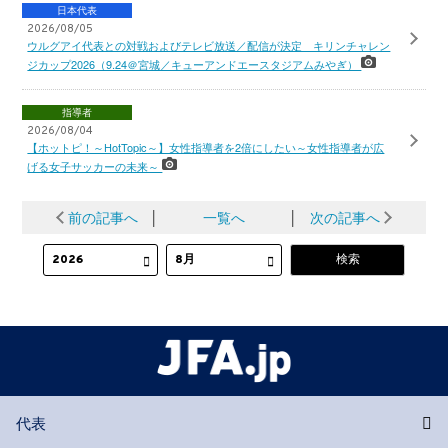
日本代表
2026/08/05
ウルグアイ代表との対戦およびテレビ放送／配信が決定 キリンチャレン
ジカップ2026（9.24＠宮城／キューアンドエースタジアムみやぎ）
指導者
2026/08/04
【ホットピ！～HotTopic～】女性指導者を2倍にしたい～女性指導者が広
げる女子サッカーの未来～
前の記事へ
│
一覧へ
│
次の記事へ
代表